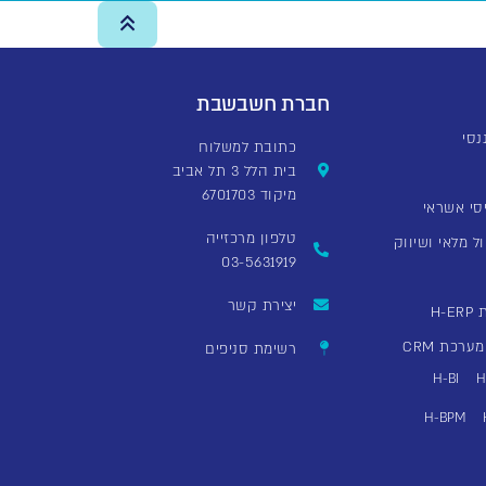
חברת חשבשבת
כתובת למשלוח
בית הלל 3 תל אביב
מיקוד 6701703
סי אשראי
טלפון מרכזייה
ל מלאי ושיווק
03-5631919
יצירת קשר
H
רכת CRM
רשימת סניפים
H-BI
H
H-BPM