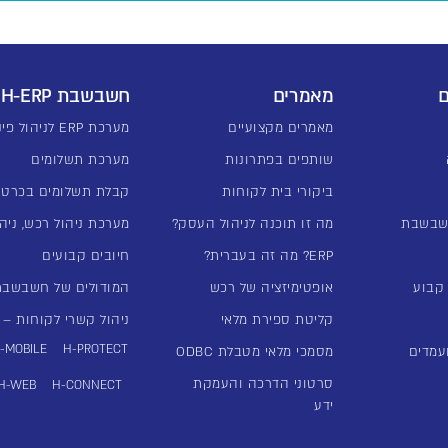
ם
מאמרים
חשבשבת H-ERP
מאמרים מקצועיים
מערכת ERP לניהול פיננסי
שותפים בפתרונות
מערכת תשלומים
ביקורי בית לקוחות
קבלת תשלומים בכרטי
שבשבת
מה זו תוכנה לניהול העסק?
מערכת ניהול רכש, ניהו
ERP? מה זה בעברית?
חיובים קבועים
אופטימיזציה של רכש
המודולים של חשבשבת -ERP
קליטת ספירת מלאי
ניהול קשרי לקוחות – מע
-MOBILE
H-PROTECT
עמדים
מסמכי מלאי מטבלת ODBC
סרטוני הדרכה והעמקת
H-WEB
H-CONNECT
ידע