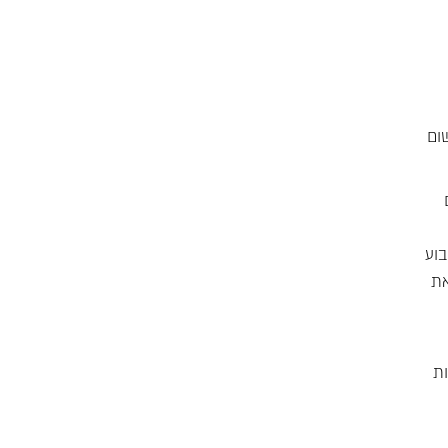
ום
וע
את
ת