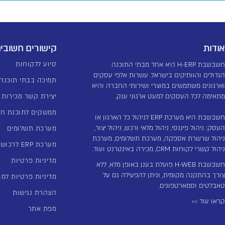
אודות
קישורים חשובי
סיוע ללקוחות
חשבשבת H-ERP היא אחד מבתי התוכנה
הגדולים והוותיקים בישראל. עשרות אלפי עסקים
תמיכה בבתי תוכנה
וארגונים משתמשים במוצרי ושירותי החברה והיא
מתאימה לכל העסקים למעט ארגוני ענק.
יצירת קשר מכירות
ממשקים לתוכנת ח
חשבשבת היא מערכת ERP לניהול כל הארגון או
העסק: ניהול פיננסי, ניהול מלאי ורכש, ניהול יצור,
מערכת תשלומים
ניהול שרשרת אספקה, מערכת תשלומים, מערכת
מערכת ERP לרכוש קבוע
ניהול קשרי לקוחות CRM, מכירה באינטרנט ועוד.
מדיניות פרטיות
חשבשבת H-WEB פועלת בענן באופן מלא, ללא
צורך בהתקנה מקומית, וניתן להפעילה גם על
מדיניות פרטיות למו
טאבלטים וסמארטפונים.
הצהרת נגישות
קראו עוד >>
מפת אתר