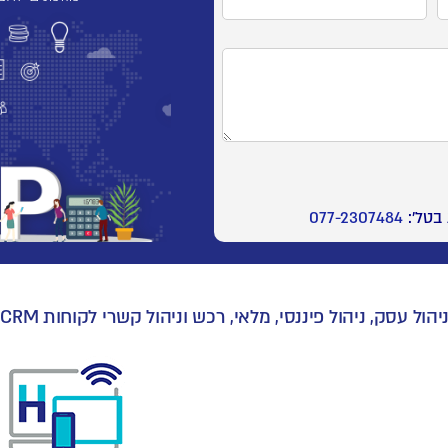
 בטל':
077-2307484