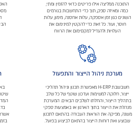
התוכנה ממליצה אילו פריטים כדאי להזמין ומתי,
האספ
כמה ומאיזה ספק, תוך כדי התחשבות בגורמים
מספק
השונים כגון זמן אספקה, עלות אחסנה, מימון, עלות
ה
חוסר, ועוד. כל זאת כדי להקטין למינימום את
העלויות ולהגדיל למקסימום את הרווח
מערכת ניהול הייצור והתפעול
ת
חשבשבת H-ERP מאפשרת תכנון וניהול תהליכי
ייצור, חלוקה למשימות ועדכון שוטף של כל שלב
שיטו
בתהליך הייצור, והחלתו לשלבים הבאים. המערכת
המדו
מנהלת את הייצור בתוך הארגון או באמצעות ספקי
בדג
משנה, מפיקה את הוראות העבודה בהתאם לתכנון
אשראי
שבוצע ואת דוחות הייצור בהתאם לביצוע בפועל.
בזמן