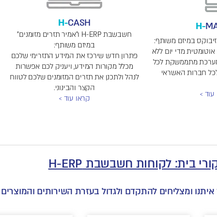
H-
CASH
H-
M
חשבשבת H-ERP ו"אמיר תזרים מזומנים"
ת H-ERP וביזיבוקס במיזם משותף:
במיזם משותף:
 אוטומטית מדי יום ללא
פתרון חדש שירכז את המידע התזרימי שלכם
המערכת מתממשקת לכל
מכלל מקורות המידע, ויעניק לכם אפשרות
כל חברות האשראי
לנהל ולתכנן את תזרים המזומנים שלכם לטווח
הקצר והבינוני.
עוד >
קראו עוד >
ורי בית: לקוחות חשבשבת H-ERP
 איתנו ומצליחים להתקדם ולגדול בעזרת השירותים והמוצרים 