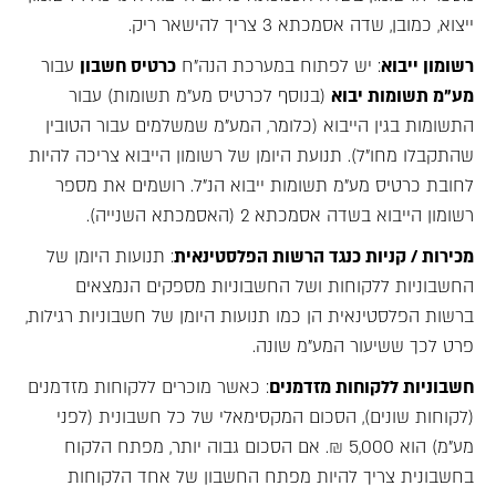
ייצוא, כמובן, שדה אסמכתא 3 צריך להישאר ריק.
רשומון ייבוא
: יש לפתוח במערכת הנה"ח
כרטיס חשבון
עבור
מע"מ תשומות יבוא
(בנוסף לכרטיס מע"מ תשומות) עבור
התשומות בגין הייבוא (כלומר, המע"מ שמשלמים עבור הטובין
שהתקבלו מחו"ל). תנועת היומן של רשומון הייבוא צריכה להיות
לחובת כרטיס מע"מ תשומות ייבוא הנ"ל. רושמים את מספר
רשומון הייבוא בשדה אסמכתא 2 (האסמכתא השנייה).
מכירות / קניות כנגד הרשות הפלסטינאית
: תנועות היומן של
החשבוניות ללקוחות ושל החשבוניות מספקים הנמצאים
ברשות הפלסטינאית הן כמו תנועות היומן של חשבוניות רגילות,
פרט לכך ששיעור המע"מ שונה.
חשבוניות ללקוחות מזדמנים
: כאשר מוכרים ללקוחות מזדמנים
(לקוחות שונים), הסכום המקסימאלי של כל חשבונית (לפני
מע"מ) הוא 5,000 ₪. אם הסכום גבוה יותר, מפתח הלקוח
בחשבונית צריך להיות מפתח החשבון של אחד הלקוחות