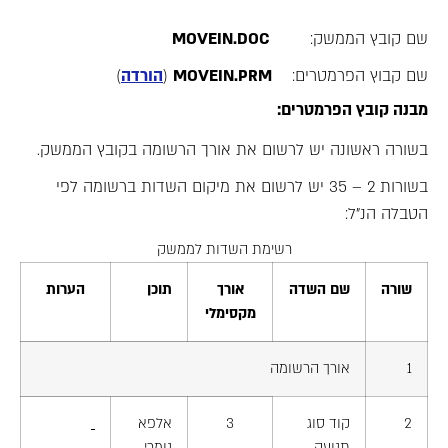
שם קובץ הממשק:
MOVEIN.DOC
שם קבוץ הפרמטרים:
MOVEIN.PRM
(
הורדה
)
מבנה קובץ הפרמטרים:
בשורה ראשונה יש לרשום את אורך הרשומה בקובץ הממשק.
בשורות 2 – 35 יש לרשום את מיקום השדות ברשומה לפי
הטבלה הנ"ל:
רשימת השדות לממשק
שורה
שם השדה
אורך
תוכן
הערות
מקסימלי
1
אורך הרשומה
2
קוד סוג
3
אלפא
תנועה
נומרי