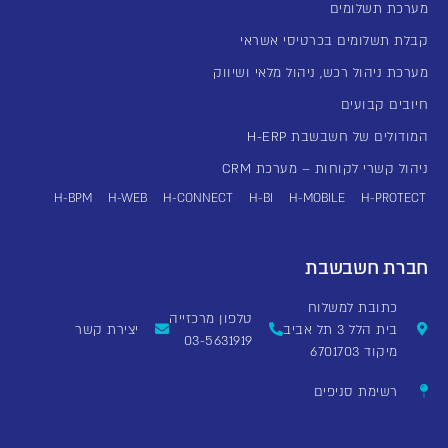
מערכת תשלומים
קבלת תשלומים בכרטיסי אשראי
מערכת ניהול רכש, ניהול מלאי ושיווק
חיובים קבועים
המודולים של חשבשבת H-ERP
ניהול קשרי לקוחות – מערכת CRM
H-BPM
H-WEB
H-CONNECT
H-BI
H-MOBILE
H-PROTECT
חברת חשבשבת
כתובת למשלוח
טלפון מרכזייה
בית הלל 3 תל אביב
יצירת קשר
03-5631919
מיקוד 6701703
רשימת סניפים