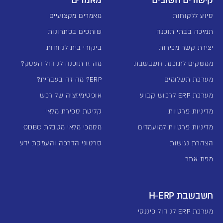
קישורים חשובים
מאמרים
סיוע ללקוחות
מאמרים מקצועיים
תמיכה בבתי תוכנה
שותפים בפתרונות
יצירת קשר מכירות
ביקורי בית לקוחות
ממשקים לתוכנת חשבשבת
מה זו תוכנה לניהול העסק?
מערכת תשלומים
ERP? מה זה בעברית?
מערכת ERP לרכוש קבוע
אופטימיזציה של רכש
מדיניות פרטיות
קליטת ספירת מלאי
מדיניות פרטיות למועמדים
מסמכי מלאי מטבלת ODBC
הצהרת נגישות
סרטוני הדרכה והעמקת ידע
מפת אתר
חשבשבת H-ERP
מערכת ERP לניהול פיננסי