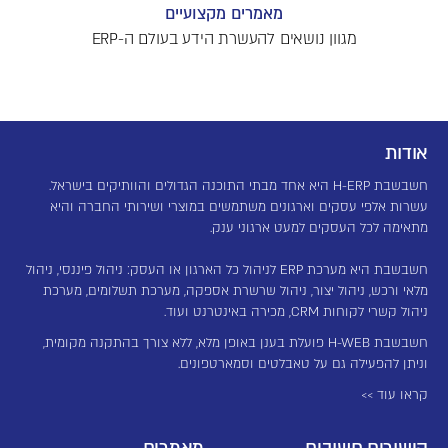
מאמרים מקצועיים
מגוון נושאים להעשרת הידע בעולם ה-ERP
אודות
חשבשבת H-ERP היא אחד מבתי התוכנה הגדולים והוותיקים בישראל.
עשרות אלפי עסקים וארגונים משתמשים במוצרי ושירותי החברה והיא
מתאימה לכל העסקים למעט ארגוני ענק.
חשבשבת היא מערכת ERP לניהול כל הארגון או העסק: ניהול פיננסי, ניהול
מלאי ורכש, ניהול יצור, ניהול שרשרת אספקה, מערכת תשלומים, מערכת
ניהול קשרי לקוחות CRM, מכירה באינטרנט ועוד.
חשבשבת H-WEB פועלת בענן באופן מלא, ללא צורך בהתקנה מקומית,
וניתן להפעילה גם על טאבלטים וסמארטפונים.
קראו עוד >>