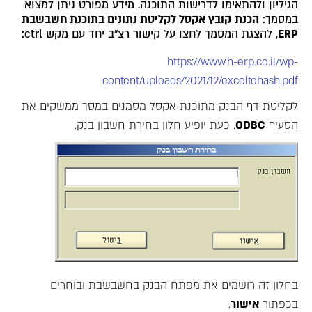
הגיליון ולהתאימו לדרישות התוכנה. מידע מפורט ניתן למצוא
במסמך:
הכנת
קובץ אקסל
לקליטת נתונים בתוכנת חשבשבת
ERP
, להצגת המסמך לחצו על קישור רצ"ב יחד עם מקש ctrl:
https://www.h-erp.co.il/wp-
content/uploads/2021/12/exceltohash.pdf
לקליטת דף הבנק מתוכנת אקסל מסמנים במסך ממשקים את
הסעיף
ODBC
. כעת יופיע חלון בחירת חשבון בנק.
בחלון זה רושמים את מפתח הבנק בחשבשבת ובוחרים
בכפתור
אישור
.