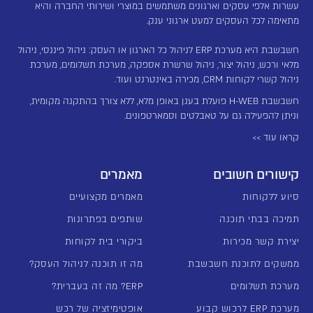
עשרות אלפי עסקים וארגונים משתמשים במוצרי ושירותי החברה והיא
מתאימה לכל העסקים למעט ארגוני ענק.
חשבשבת היא מערכת ERP לניהול כל הארגון או העסק: ניהול פיננסי, ניהול
מלאי ורכש, ניהול יצור, ניהול שרשרת אספקה, מערכת תשלומים, מערכת
ניהול קשרי לקוחות CRM, מכירה באינטרנט ועוד.
חשבשבת H-WEB פועלת בענן באופן מלא, ללא צורך בהתקנה מקומית,
וניתן להפעילה גם על טאבלטים וסמארטפונים.
קראו עוד >>
קישורים חשובים
מאמרים
סיוע ללקוחות
מאמרים מקצועיים
תמיכה בבתי תוכנה
שותפים בפתרונות
יצירת קשר מכירות
ביקורי בית לקוחות
ממשקים לתוכנת חשבשבת
מה זו תוכנה לניהול העסק?
מערכת תשלומים
ERP? מה זה בעברית?
מערכת ERP לרכוש קבוע
אופטימיזציה של רכש