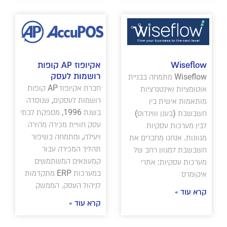
Wiseflow
אקיופוז AP קופות
רושמות לעסק
Wiseflow מתמחה בבניית
חברת אקיופוז AP קופות
אוטומציות ואינטגרציות
רושמות לעסקים, שנוסדה
מותאמות אישית בין
בשנת 1996, מספקת לבתי
חשבשבת (בענן וווינדוס)
עסק חוויית מכירה מהירה
לבין מערכות עסקיות
ויעילה, ומתמחה בשיפור
מגוונות. אנחנו מחברים את
תהליך המכירה עבור
חשבשבת למגוון רחב של
קמעונאים המשתמשים
מערכות עסקיות: אתרי
במערכות ERP מתקדמות
איקומרס
לניהול העסק. הממשק
קרא עוד »
קרא עוד »