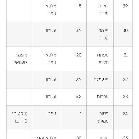
29
יחידת
5
אלפא
מידה
נומרי
30
% מס
3.2
עשרוני
קנייה
31
מפתח
20
אלפא
מוצמד
חליפי
נומרי
לשמאל
32
% עמלה
2.2
עשרוני
33
אריזות
6.3
עשרוני
34
פטור
1
נומרי
(1 פטור /
ממע"מ
0 חייב)
35
טלפון
30
אלפאנומרי