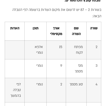
מבנה קובץ הפרמטרים:
בשורות 2 – 87 יש לרשום את מיקום השדות ברשומה לפי הטבלה
הבאה:
שורה
שם
אורך
תוכן
הערות
השדה
מקסימלי
2
מפתח
15
אלפא
לקוח
נומרי
3
מס'
9
נומרי
מסמך
4
סוג מסמך
2
נומרי
לפי
טבלה
בהמשך