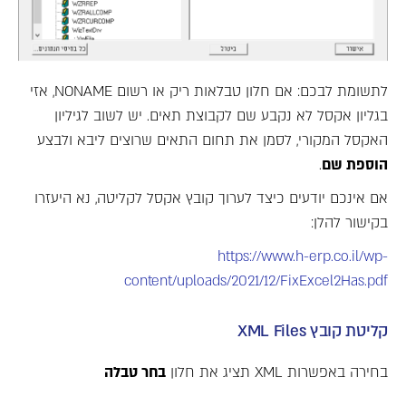
לתשומת לבכם: אם חלון טבלאות ריק או רשום NONAME, אזי
בגליון אקסל לא נקבע שם לקבוצת תאים. יש לשוב לגיליון
האקסל המקורי, לסמן את תחום התאים שרוצים ליבא ולבצע
הוספת שם
.
אם אינכם יודעים כיצד לערוך קובץ אקסל לקליטה, נא היעזרו
בקישור להלן:
https://www.h-erp.co.il/wp-
content/uploads/2021/12/FixExcel2Has.pdf
קליטת קובץ XML Files
בחירה באפשרות XML תציג את חלון
בחר טבלה