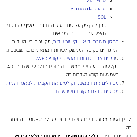
XMLFiles
Access database
SQL
ניתן להקליק על שם בסיס הנתונים בסעיף זה בכדי
להציג את ההסבר המתאים.
בחלון תצורת יבוא – קישור שדות
, מקשרים בין השדות
המוגדרים בקובץ הממשק לשדות המתאימים בחשבשבת.
ש
ומרים את הגדרות הממשק כקובץ WPR.
בקליטה הבאה של ממשק זה תוכלו לדלג על שלבים 4+5
באמצעות קובץ הגדרות זה.
מפעילים את הממשק וקולטים את הקבלות למאגר הזמני.
מפיקים קבלת מקור בחשבשבת.
להלן הסבר מפורט ופירוט שלבי יבוא מטבלת ODBC בזה אחר
זה:
בוחרים בתפריט
כללי > ממשקים – יבוא נתוני מלאי > יבוא