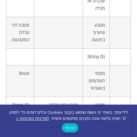
שקלית או
מט"ח.
מטבע
מטבע לפי
שיערוך
טבלת
בתנועה
המטבעות.
String (5)
מספר
Short
תשלומים
באשראי
מטבע
מטבע לפי טבלת
String (5)
מוביל
המטבעות. שדה
לידיעתך: באתר זה נעשה שימוש בקבצי Cookies וכלים דומים כדי לספק
לך חווית גלישה טובה ותכנים מותאמים אישית.
למדיניות הפרטיות >
בקבלה
מטבע מוביל קובע
האם הקבלה שקלית
הבנתי
או מט"ח.