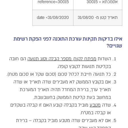
אסמכתא = 30015
reference=30015
תאריך קטן מ- 31/08/20
date <31/08/2020
אילו בדיקות תקינות עורכת התוכנה לפני הפקת רשימת
שגויים?
השדות
מפתח לקוח, מספר קבלה וסוג תנועה
הם חובה
בקליטת תנועות לקובץ קופה.
כל תנועה חייבת לכלול סכום (סכום שקל או סכום מטח).
אם בקובץ הממשק לא מעבירים שדה תאריך או שדה
תאריך ערך, ברירת המחדל תהיה תאריך המערכת
במחשב בעת קליטת הממשק בחשבשבת.
שדה
מטבע
מוביל בקבלה קובע האם זו קבלה בשקלים
או קבלה במט"ח.
אם לא מעבירים שדה מטבע מוביל בקבלה – ברירת