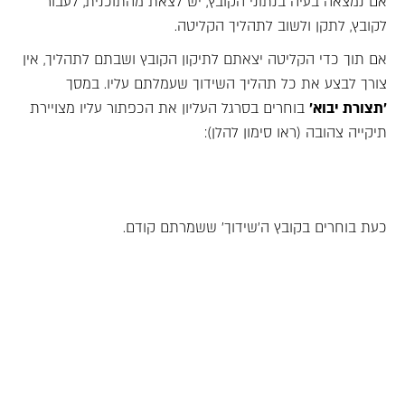
אם נמצאה בעיה בנתוני הקובץ, יש לצאת מהתוכנית, לעבור
לקובץ, לתקן ולשוב לתהליך הקליטה.
אם תוך כדי הקליטה יצאתם לתיקון הקובץ ושבתם לתהליך, אין
צורך לבצע את כל תהליך השידוך שעמלתם עליו. במסך
'תצורת יבוא'
בוחרים בסרגל העליון את הכפתור עליו מצויירת
תיקייה צהובה (ראו סימון להלן):
כעת בוחרים בקובץ ה'שידוך' ששמרתם קודם.