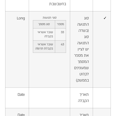
בחשבשבת
✓
סוג
סוגי תנועות
Long
התנועה
מספר
סוג מסמך
(בשדה
33
שובר אשראי
סוג
בקבלה
התנועה
43
שובר אשראי
בקבלת תרומה
יש לציין
את מספר
המסמך
שמעונינים
לקלוט
בממשק)
תאריך
Date
הקבלה
תאריך
Date