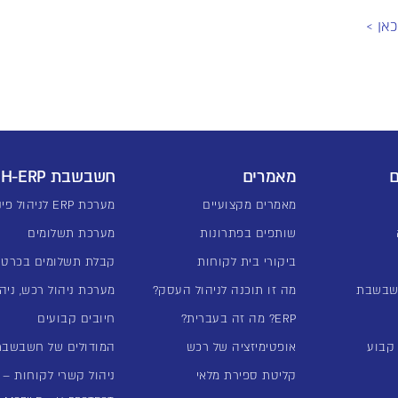
אן >
ם
מאמרים
חשבשבת H-ERP
מאמרים מקצועיים
מערכת ERP לניהול פיננסי
שותפים בפתרונות
מערכת תשלומים
ביקורי בית לקוחות
קבלת תשלומים בכרטי
שבשבת
מה זו תוכנה לניהול העסק?
מערכת ניהול רכש, ניהו
ERP? מה זה בעברית?
חיובים קבועים
אופטימיזציה של רכש
המודולים של חשבשבת -ERP
קליטת ספירת מלאי
ניהול קשרי לקוחות – מע