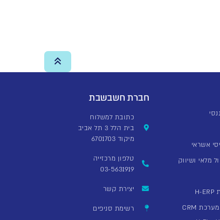
חברת חשבשבת
כתובת למשלוח
בית הלל 3 תל אביב
מיקוד 6701703
סי אשראי
טלפון מרכזייה
ל מלאי ושיווק
03-5631919
יצירת קשר
H
רכת CRM
רשימת סניפים