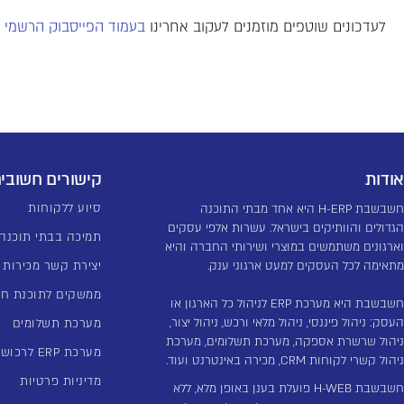
לעדכונים שוטפים מוזמנים לעקוב אחרינו
בעמוד הפייסבוק הרשמי כ
אודות
קישורים חשובי
סיוע ללקוחות
חשבשבת H-ERP היא אחד מבתי התוכנה
הגדולים והוותיקים בישראל. עשרות אלפי עסקים
תמיכה בבתי תוכנה
וארגונים משתמשים במוצרי ושירותי החברה והיא
מתאימה לכל העסקים למעט ארגוני ענק.
יצירת קשר מכירות
ממשקים לתוכנת ח
חשבשבת היא מערכת ERP לניהול כל הארגון או
העסק: ניהול פיננסי, ניהול מלאי ורכש, ניהול יצור,
מערכת תשלומים
ניהול שרשרת אספקה, מערכת תשלומים, מערכת
מערכת ERP לרכוש קבוע
ניהול קשרי לקוחות CRM, מכירה באינטרנט ועוד.
מדיניות פרטיות
חשבשבת H-WEB פועלת בענן באופן מלא, ללא