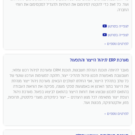
ועוד. כל זאת כדי להקטין למינימום את העלויות ולהגדיל למקסימום את רווחי
החברה.
לצפייה בסרטון
לצפייה בסרטון
לפרטים נוספים >
מערכת ERP לניהול הייצור והתפעול
מעבר להיותה תוכנת הנהלת חשבונות, תוכנת CRM ומערכת לניהול רכש ומלאי,
חשבשבת מאפשרת תכנון וניהול תהליכי ייצור, חלוקה למשימות ועדכון שוטף של
כל שלב בתהליך הייצור, ואף החלתו לשלבים הבאים. מערכת ניהול ייצור מנהלת
את הייצור בתוך הארגון או באמצעות ספקי משנה, מפיקה את הוראות העבודה
בהתאם לתכנון שבוצע ואת דוחות הייצור בהתאם לביצוע בפועל. מערכת ניהול
רצפת ייצור מתאימה לכל מגוון היצרנים – ייצור כימיקלים, מוצרי פלסטיק, תרופות,
מזון, אלקטרוניקה, מכונות ועוד.
לפרטים נוספים >