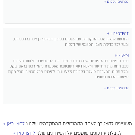
לפרטים נוספים >
H - PROTECT
התרעות אונליין מפני התקשרות עם עסקים בסיכון בשיתוף דן אנד ברדסטריט,
ומעל לכל בדיקת מצבו הפיננסי של הלקוח​
H - BPM
סבב חתימות בפלטפורמה אינטרנטית בחיבור ישיר לחשבשבת חלונות. מערכת
סבב החתימות החדשה H-BPM של חשבשבת מאפשרת ניהול רכש בראש שקט
ומכל מקום. המערכת פועלת בסביבת WEB וניתן להיכנס מכל מכשיר ומכל מקום
לאישורי הרכש השונים.
לפרטים נוספים >
מעוניינים להצטרף לאחד מהמודולים המתקדמים שלנו?
לחצו כאן >
לקבלת עידכונים שוטפים על השירותים שלנו
לחצו כאן >