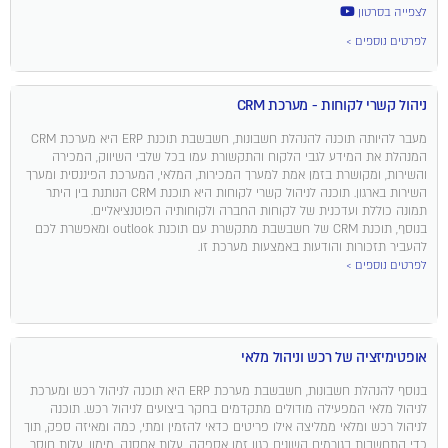
לצפייה בסרטון
לפרטים נוספים >
ניהול קשרי לקוחות - מערכת CRM
מעבר להיותה תוכנה להנהלת חשבונות, חשבשבת תוכנת ERP היא מערכת CRM
המנהלת את המידע לגבי הלקוח והתקשורת עמו בכל שלבי השיווק, המכירה
והשירות, ומקושרת בזמן אמת למערך המכירות, המלאי, המערכת הפיננסית ומערך
השירות בארגון. תוכנה לניהול קשרי לקוחות היא תוכנת CRM הנותנת בין היתר
תמונה כוללת ועדכנית של לקוחות החברה ולקוחותיה הפוטנציאליים.
בנוסף, תוכנת CRM של חשבשבת מתקשרת עם תוכנת outlook ומאפשרת לכם
להעביר תזכורות והודעות באמצעות מערכת זו.
לפרטים נוספים >
אופטימיזציה של רכש וניהול מלאי
בנוסף להנהלת חשבונות, חשבשבת מערכת ERP היא תוכנה לניהול רכש ומערכת
לניהול מלאי המפעילה מודולים מתקדמים בחקר ביצועים לניהול רכש. תוכנה
לניהול רכש ומלאי ממליצה אילו פריטים כדאי להזמין ומתי, כמה ומאיזה ספק, תוך
כדי התחשבות בגורמים השונים כגון זמן אספקה, עלות אחסנה, מימון, עלות חוסר