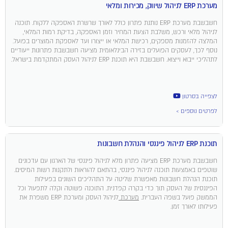
מערכת ERP לניהול שיווק, מכירות ומלאי
חשבשבת מערכת ERP נותנת פתרון כולל לאורך שרשרת האספקה ללקוח. תוכנה
לניהול מלאי ורכש, משלבת הצעת המחיר וזמן האספקה, בדיקת רמות המלאי,
המלצה להזמנות מספקים, רכישת המלאי או ייצורו ועד לאספקת המוצרים בפועל.
נוסף לכך, לעסקים הפועלים בזירה הבינלאומית מציעה חשבשבת פתרונות ייעודיים
לתהליכי ייבוא וייצוא. חשבשבת היא תוכנת ERP לניהול העסק המתקדמת בישראל.
לצפייה בסרטון
לפרטים נוספים >
תוכנת ERP לניהול פיננסי והנהלת חשבונות
חשבשבת מערכת ERP מציעה פתרון מלא לניהול פיננסי של הארגון עם עדכונים
שוטפים באמצעות תוכנה לניהול פיננסי, בהתאם להוראות ולתקנות רשות המיסים.
תוכנת הנהלת חשבונות מאפשרת שליטה על התהליכים השונים בפעילות
הפיננסית של העסק תוך כדי בקרה קפדנית. התוכנה פשוטה וקלה לתפעול וכל
הממשק פועל בשפה העברית.
מערכת
לניהול העסק ומערכת ERP משפרת את
פעילותו לאורך זמן.