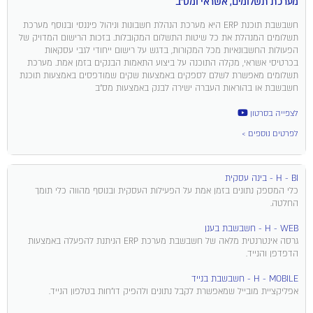
מערכת תשלומים, אשראי ומס"ב
חשבשבת תוכנת ERP היא מערכת הנהלת חשבונות וניהול פיננסי ובנוסף מערכת
תשלומים המנהלת את כל שיטות התשלום המקובלות. בזכות הרישום המדויק של
הפעולות החשבונאיות מכל המקורות, בדגש על רישום ייחודי לגבי עסקאות
בכרטיסי אשראי, מקלה התוכנה על ביצוע התאמות הבנקים בזמן אמת. מערכת
תשלומים מאפשרת לשלם לספקים באמצעות שקים שמודפסים באמצעות תוכנת
חשבשבת או בהוראות העברה ישירה לבנק באמצעות מס"ב
לצפייה בסרטון
לפרטים נוספים >
H - BI - בינה עסקית
כלי המספק נתונים בזמן אמת על הפעילות העסקית ובנוסף מהווה כלי תומך
החלטה.
H - WEB - חשבשבת בענן
גרסה אינטרנטית מלאה של חשבשבת מערכת ERP הניתנת להפעלה באמצעות
הדפדפן והנייד.
H - MOBILE - חשבשבת בנייד
אפליקציית מובייל שמאפשרת לקבל נתונים ולהפיק דו"חות בטלפון הנייד.