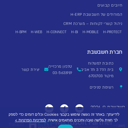
חיובים קבועים
המודולים של חשבשבת H-ERP
ניהול קשרי לקוחות – מערכת CRM
H-BPM
H-WEB
H-CONNECT
H-BI
H-MOBILE
H-PROTECT
חברת חשבשבת
כתובת למשלוח
טלפון מרכזייה
בית הלל 3 תל אביב
יצירת קשר
03-5631919
מיקוד 6701703
רשימת סניפים
חשבשבת ©
2026
לידיעתך: באתר זה נעשה שימוש בקבצי Cookies וכלים דומים כדי לספק
לך חווית גלישה טובה ותכנים מותאמים אישית.
למדיניות הפרטיות >
מקבוצת