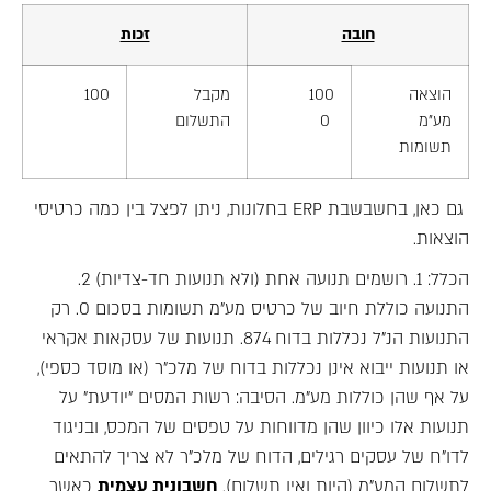
חובה
זכות
הוצאה
100
מקבל
100
מע"מ
0
התשלום
תשומות
גם כאן, בחשבשבת ERP בחלונות, ניתן לפצל בין כמה כרטיסי
הוצאות.
הכלל: 1. רושמים תנועה אחת (ולא תנועות חד-צדיות) 2.
התנועה כוללת חיוב של כרטיס מע"מ תשומות בסכום 0. רק
התנועות הנ"ל נכללות בדוח 874. תנועות של עסקאות אקראי
או תנועות ייבוא אינן נכללות בדוח של מלכ"ר (או מוסד כספי),
על אף שהן כוללות מע"מ. הסיבה: רשות המסים "יודעת" על
תנועות אלו כיוון שהן מדווחות על טפסים של המכס, ובניגוד
לדו"ח של עסקים רגילים, הדוח של מלכ"ר לא צריך להתאים
לתשלום המע"מ (היות ואין תשלום).
חשבונית עצמית
כאשר