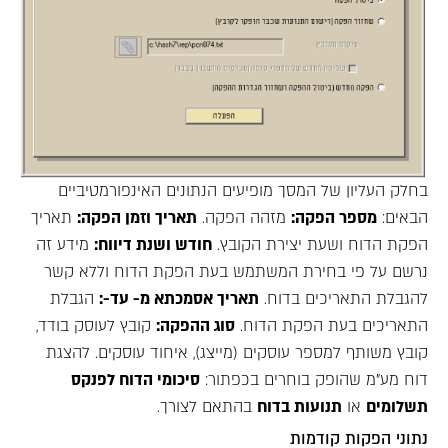
בחלק העליון של המסך מופיעים הנתונים האינפורמטיביים
הבאים:
מספר הפקה:
מזהה הפקה.
תאריך וזמן הפקה:
תאריך
הפקת הדוח ושעת יצירת הקובץ.
חודש ושנת דיווח:
מידע זה
נרשם על פי בחירת המשתמש בעת הפקת הדוח וללא קשר
להגבלת התאריכים בדוח.
תאריך אסמכתא מ- עד-:
הגבלת
התאריכים בעת הפקת הדוח.
סוג ההפקה:
קובץ לעוסק בודד,
קובץ משותף למספר עוסקים (מייצג), איחוד עוסקים. להצגת
דוח מע"מ שהופק בוחרים בכפתור:
סיכומי הדוח לפנקס
תשלומים
או
תנועות בדוח
בהתאם לצורך.
נתוני הפקות קודמות