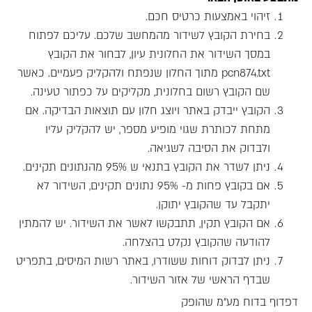
זיהוי באמצעות כרטיס חכם.
בחירת הקובץ לשידור מהמחשב שלכם. עליכם לפתוח
במסך השידור את החלונית עיון, לבחור את הקובץ
pcn874.txt מתוך החלון שנפתח ולהקליק פעמיים. כאשר
שם הקובץ רשום בחלונית, מקליקים על כפתור טעינה.
הקובץ ייבדק באתר ויוצג חלון עם תוצאות הבדיקה. אם
מתחת לכותרת שגוי מופיע מספר, יש להקליק עליו
ולבדוק את הסיבה לשגיאה.
ניתן לשדר את הקובץ בתנאי ש 95% מהנתונים תקינים.
אם בקובץ פחות מ- 95% נתונים תקינים, השידור לא
יתקבל עד שהקובץ יתוקן.
אם הקובץ תקין, תתבקשו לאשר את השידור. יש להמתין
להודעה שהקובץ נקלט בהצלחה.
ניתן לבדוק דוחות ששודרו, באתר רשות המיסים, בתפריט
שבדף הראשי של אזור השידור.
דפדוף בדוח מע"מ שהופק