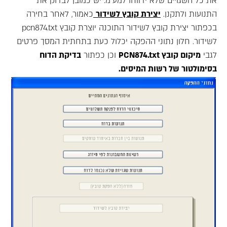
את כל השגויים שלא ידווחו למע"מ. יש כמובן לבדוק את
התנועות ולתקנן.
יצירת קובץ לשידור
כאמור, לאחר בחירה
בכפתור יצירת קובץ לשידור התוכנה יוצרת קובץ pcn874.txt
לשידור. חלון נתוני ההפקה יכלול כעת בתחתית המסך פרטים
לגבי
מיקום קובץ PCN874.txt
וכן כפתור
בדיקת הדוח
בסימולטור של רשות המיסים.