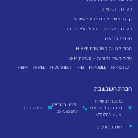
מערכת תשלומים
קבלת תשלומים בכרטיסי אשראי
מערכת ניהול רכש, ניהול מלאי ושיווק
חיובים קבועים
המודולים של חשבשבת H-ERP
ניהול קשרי לקוחות – מערכת CRM
H-BPM
H-WEB
H-CONNECT
H-BI
H-MOBILE
H-PROTECT
חברת חשבשבת
כתובת למשלוח
טלפון מרכזייה
בית הלל 3 תל אביב
יצירת קשר
03-5631919
מיקוד 6701703
רשימת סניפים