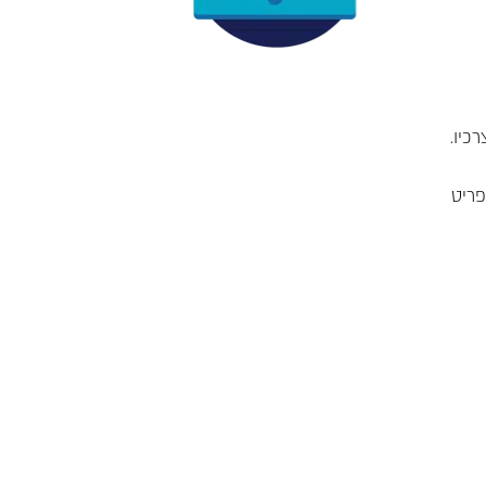
כיו.
פריט