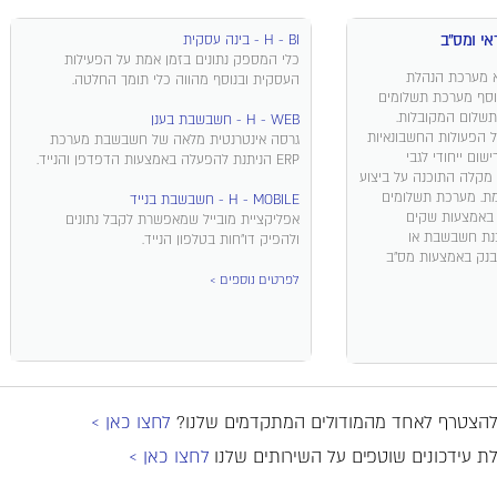
י ומס"ב
H - BI - בינה עסקית
כלי המספק נתונים בזמן אמת על הפעילות
 תוכנת ERP היא מערכת הנהלת
העסקית ובנוסף מהווה כלי תומך החלטה.
בנוסף מערכת תשלומים
שלום המקובלות.
H - WEB - חשבשבת בענן
 הפעולות החשבונאיות
גרסה אינטרנטית מלאה של חשבשבת מערכת
שום ייחודי לגבי
ERP הניתנת להפעלה באמצעות הדפדפן והנייד.
מקלה התוכנה על ביצוע
ת. מערכת תשלומים
H - MOBILE - חשבשבת בנייד
באמצעות שקים
אפליקציית מובייל שמאפשרת לקבל נתונים
נת חשבשבת או
ולהפיק דו"חות בטלפון הנייד.
בנק באמצעות מס"ב
לפרטים נוספים >
ם להצטרף לאחד מהמודולים המתקדמים שלנו?
לחצו כאן >
ת עידכונים שוטפים על השירותים שלנו
לחצו כאן >