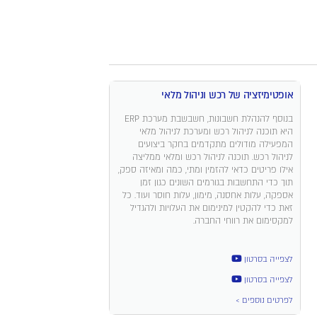
אופטימיזציה של רכש וניהול מלאי
בנוסף להנהלת חשבונות, חשבשבת מערכת ERP
היא תוכנה לניהול רכש ומערכת לניהול מלאי
המפעילה מודולים מתקדמים בחקר ביצועים
לניהול רכש. תוכנה לניהול רכש ומלאי ממליצה
אילו פריטים כדאי להזמין ומתי, כמה ומאיזה ספק,
תוך כדי התחשבות בגורמים השונים כגון זמן
אספקה, עלות אחסנה, מימון, עלות חוסר ועוד. כל
זאת כדי להקטין למינימום את העלויות ולהגדיל
למקסימום את רווחי החברה.
לצפייה בסרטון
לצפייה בסרטון
לפרטים נוספים >