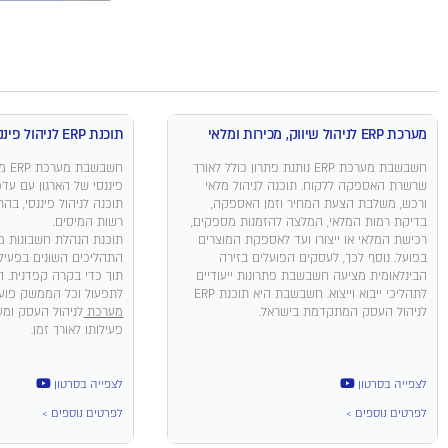
מערכת ERP לניהול שיווק, מכירות ומלאי
תוכנת ERP לניהול פיננסי והנהלת חשבונות
חשבשבת מערכת ERP נותנת פתרון כולל לאורך
חשבש
שרשרת האספקה ללקוח. תוכנה לניהול מלאי
פיננסי של הארגון עם עד
ורכש, משלבת הצעת המחיר וזמן האספקה,
תוכנה לניהול פיננסי, בה
בדיקת רמות המלאי, המלצה להזמנות מספקים,
רשות המיסים.
רכישת המלאי או ייצורו ועד לאספקת המוצרים
תוכנת הנהלת חשבונות 
בפועל. נוסף לכך, לעסקים הפועלים בזירה
התהליכים השונים בפעיל
הבינלאומית מציעה חשבשבת פתרונות ייעודיים
תוך כדי בקרה קפדנית. 
לתהליכי ייבוא וייצוא. חשבשבת היא תוכנת ERP
לתפעול וכל הממשק פוע
לניהול העסק המתקדמת בישראל.
מערכת
פעילותו לאורך זמן.
לצפייה בסרטון
לצפייה בסרטון
לפרטים נוספים >
לפרטים נוספים >