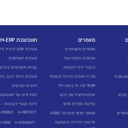
ם
מאמרים
חשבשבת H-ERP
מאמרים מקצועיים
מערכת ERP לניהול פיננסי
שותפים בפתרונות
מערכת תשלומים
ביקורי בית לקוחות
קבלת תשלומים בכרטי
שבשבת
מה זו תוכנה לניהול העסק?
מערכת ניהול רכש, ניהו
ERP? מה זה בעברית?
חיובים קבועים
אופטימיזציה של רכש
המודולים של חשבשבת -ERP
קליטת ספירת מלאי
ניהול קשרי לקוחות – מע
-MOBILE
H-PROTECT
עמדים
מסמכי מלאי מטבלת ODBC
סרטוני הדרכה והעמקת
H-WEB
H-CONNECT