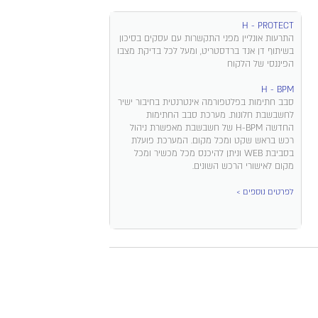
H - PROTECT
התרעות אונליין מפני התקשרות עם עסקים בסיכון
בשיתוף דן אנד ברדסטריט, ומעל לכל בדיקת מצבו
הפיננסי של הלקוח​
H - BPM
סבב חתימות בפלטפורמה אינטרנטית בחיבור ישיר
לחשבשבת חלונות. מערכת סבב החתימות
החדשה H-BPM של חשבשבת מאפשרת ניהול
רכש בראש שקט ומכל מקום. המערכת פועלת
בסביבת WEB וניתן להיכנס מכל מכשיר ומכל
מקום לאישורי הרכש השונים.
לפרטים נוספים >