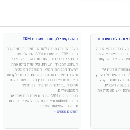
ניהול קשרי לקוחות - מערכת CRM
בת מערכת ERP מציעה פתרון מלא לניהול
מעבר להיותה תוכנה להנהלת חשבונות, חשבשבת
כונים שוטפים באמצעות
תוכנת ERP היא מערכת CRM המנהלת את
תאם להוראות ולתקנות
המידע לגבי הלקוח והתקשורת עמו בכל שלבי
השיווק, המכירה והשירות, ומקושרת בזמן אמת
מאפשרת שליטה על
למערך המכירות, המלאי, המערכת הפיננסית
ות הפיננסית של העסק
ומערך השירות בארגון. תוכנה לניהול קשרי לקוחות
התוכנה פשוטה וקלה
היא תוכנת CRM הנותנת בין היתר תמונה כוללת
ל בשפה העברית.
ועדכנית של לקוחות החברה ולקוחותיה
לניהול העסק ומערכת ERP משפרת את
הפוטנציאליים.
בנוסף, תוכנת CRM של חשבשבת מתקשרת עם
תוכנת outlook ומאפשרת לכם להעביר תזכורות
והודעות באמצעות מערכת זו.
לפרטים נוספים >