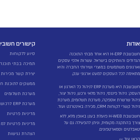
אודות
קישורים חשובי
סיוע ללקוחות
חשבשבת H-ERP היא אחד מבתי התוכנה
הגדולים והוותיקים בישראל. עשרות אלפי עסקים
תמיכה בבתי תוכנה
וארגונים משתמשים במוצרי ושירותי החברה והיא
מתאימה לכל העסקים למעט ארגוני ענק.
יצירת קשר מכירות
ממשקים לתוכנת ח
חשבשבת היא מערכת ERP לניהול כל הארגון או
העסק: ניהול פיננסי, ניהול מלאי ורכש, ניהול יצור,
מערכת תשלומים
ניהול שרשרת אספקה, מערכת תשלומים, מערכת
מערכת ERP לרכוש קבוע
ניהול קשרי לקוחות CRM, מכירה באינטרנט ועוד.
מדיניות פרטיות
חשבשבת H-WEB פועלת בענן באופן מלא, ללא
צורך בהתקנה מקומית, וניתן להפעילה גם על
מדיניות פרטיות למו
טאבלטים וסמארטפונים.
הצהרת נגישות
קראו עוד >>