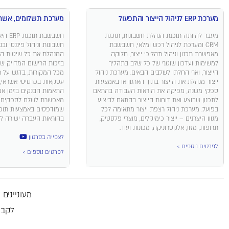
מערכת ERP לניהול הייצור והתפעול
מערכת תשלומים, אשרא
מעבר להיותה תוכנת הנהלת חשבונות, תוכנת
חשבשבת
CRM ומערכת לניהול רכש ומלאי, חשבשבת
חשבונות וניהול פיננסי ו
מאפשרת תכנון וניהול תהליכי ייצור, חלוקה
המנהלת את כל שיטות הת
למשימות ועדכון שוטף של כל שלב בתהליך
בזכות הרישום המדויק של
הייצור, ואף החלתו לשלבים הבאים. מערכת ניהול
מכל המקורות, בדגש על רי
ייצור מנהלת את הייצור בתוך הארגון או באמצעות
עסקאות בכרטיסי אשראי, 
ספקי משנה, מפיקה את הוראות העבודה בהתאם
התאמות הבנקים בזמן אמ
לתכנון שבוצע ואת דוחות הייצור בהתאם לביצוע
מאפשרת לשלם לספקים 
בפועל. מערכת ניהול רצפת ייצור מתאימה לכל
שמודפסים באמצעות תוכ
מגוון היצרנים – ייצור כימיקלים, מוצרי פלסטיק,
בהוראות העברה ישירה ל
תרופות, מזון, אלקטרוניקה, מכונות ועוד.
לצפייה בסרטון
לפרטים נוספים >
לפרטים נוספים >
מעונייני
לקבל