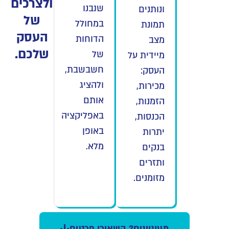
ולצרכים
שנבנו
ונותנים
של
במחולל
תמונת
העסק
הדוחות
מצב
שלכם.
של
מיידית על
חשבשבת,
העסק:
ולהציג
מכירות,
אותם
הזמנות,
באפליקציה
הכנסות,
באופן
יתרות
מלא.
בנקים
ותזרים
מזומנים.
מעוניינים? השאירו פרטים