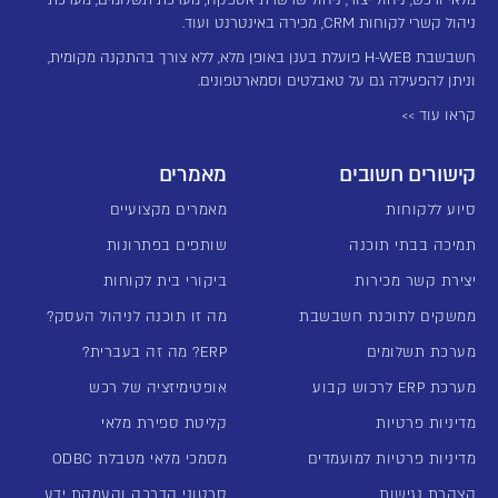
מלאי ורכש, ניהול יצור, ניהול שרשרת אספקה, מערכת תשלומים, מערכת
ניהול קשרי לקוחות CRM, מכירה באינטרנט ועוד.
חשבשבת H-WEB פועלת בענן באופן מלא, ללא צורך בהתקנה מקומית,
וניתן להפעילה גם על טאבלטים וסמארטפונים.
קראו עוד >>
קישורים חשובים
מאמרים
סיוע ללקוחות
מאמרים מקצועיים
תמיכה בבתי תוכנה
שותפים בפתרונות
יצירת קשר מכירות
ביקורי בית לקוחות
ממשקים לתוכנת חשבשבת
מה זו תוכנה לניהול העסק?
מערכת תשלומים
ERP? מה זה בעברית?
מערכת ERP לרכוש קבוע
אופטימיזציה של רכש
מדיניות פרטיות
קליטת ספירת מלאי
מדיניות פרטיות למועמדים
מסמכי מלאי מטבלת ODBC
הצהרת נגישות
סרטוני הדרכה והעמקת ידע