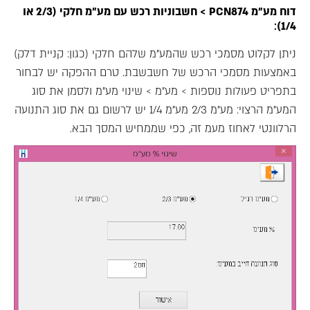
דוח מע"מ PCN874 > חשבוניות רכש עם מע"מ חלקי (2/3 או
:
1/4)
ניתן לקלוט מסמכי רכש שהמע"מ שלהם חלקי (כגון: קניית דלק)
באמצעות מסמכי הרכש של חשבשבת. טרם ההפקה יש לבחור
בתפריט פעולות נוספות > מע"מ > שינוי מע"מ ולסמן את סוג
המע"מ הרצוי: מע"מ 2/3 מע"מ 1/4 יש לרשום גם את סוג התנועה
הרלוונטי לאחוז מעמ זה, כפי שממחיש המסך הבא.