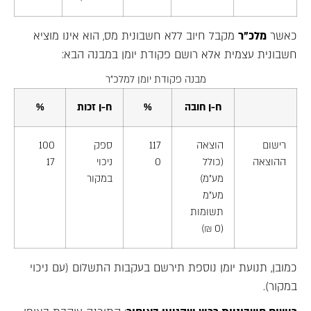
כאשר
מלכ"ר
מקבל חיוב ללא חשבונית מס, הוא אינו מוציא
חשבונית עצמית אלא רושם פקודת יומן במבנה הבא:
מבנה פקודת יומן למלכ"ר
ח-ן חובה
%
ח-ן זכות
%
רישום
הוצאה
117
ספק
100
ההוצאה
(כולל
0
ניכוי
17
מע"מ)
במקור
מע"מ
תשומות
(0 ₪)
כמובן, תנועת יומן נוספת תירשם בעקבות התשלום (עם ניכוי
במקור).