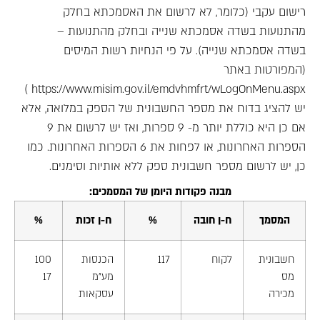
רישום עקבי (כלומר, לא לרשום את האסמכתא בחלק
מהתנועות בשדה אסמכתא שנייה ובחלק מהתנועות –
בשדה אסמכתא שנייה). על פי הנחיות רשות המיסים
(המפורטות באתר
https://www.misim.gov.il/emdvhmfrt/wLogOnMenu.aspx )
יש להציג בדוח את מספר החשבונית של הספק במלואה, אלא
אם כן היא כוללת יותר מ- 9 ספרות, ואז יש לרשום את 9
הספרות האחרונות, או לפחות את 6 הספרות האחרונות. כמו
כן, יש לרשום מספר חשבונית ספק ללא אותיות וסימנים.
מבנה פקודות היומן של המסמכים:
המסמך
ח-ן חובה
%
ח-ן זכות
%
חשבונית
לקוח
117
הכנסות
100
מס
מע"מ
17
מכירה
עסקאות