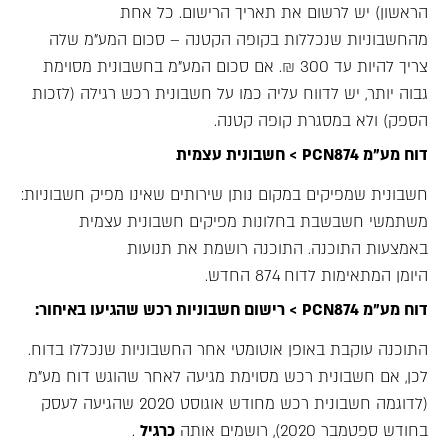
הראשון) יש לרשום את תאריך הרישום. כל אחת
מהחשבוניות שנכללות בקופה הקטנה – סכום המע"מ שלה
צריך להיות עד 300 ₪. אם סכום המע"מ בחשבונית מסוימת
גבוה יותר, יש לדווח עליה כמו על חשבונית רכש רגילה (לזכות
הספק) ולא במסגרת קופה קטנה.
דוח מע"מ PCN874 > חשבונית עצמית
חשבונית שמפיקים במקום נותן שירותים שאינו מפיק חשבוניות:
משתמשי חשבשבת בחלונות מפיקים חשבונית עצמית
באמצעות התוכנה. התוכנה רושמת את תנועות
היומן המתאימות לדוח 874 החדש.
דוח מע"מ PCN874 > רישום חשבוניות רכש שהגיעו באיחור:
התוכנה עוקבת באופן אוטומטי אחר החשבוניות שנכללו בדוח.
לכן, אם חשבונית רכש מסוימת מגיעה לאחר שהוגש דוח מע"מ
(לדוגמה חשבונית רכש מחודש אוגוסט 2020 שהגיעה לעסק
בחודש ספטמבר 2020), רושמים אותה
כרגיל
.