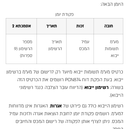
היומן הבאה:
פקודת יומן
חובה
זכות
תאריך
אסמכתא 2
מע"מ
עמיל
תאריך
מספר
תשומות
המכס
הרשימון
הרשימון (9
ייבוא
ספרות)
כרטיס מע"מ תשומות ייבוא מיועד רק לרישום של מע"מ ברשימון
ייבוא. בעת הפקת דוח PCN874 רושמים את הכרטיס הזה
בשורה:
רשימון ייבוא
(הדיווח עובר הצלבה כנגד רשימוני
הייבוא).
רשימון הייבוא כולל גם פירוט של
אגרות
. האגרות אינן מדווחות
למע"מ. רושמים פקודת יומן לחובת הוצאות אגרה ולזכות עמיל
המכס. ניתן לצרף אותן לפקודה של רישום המכס והחיובים