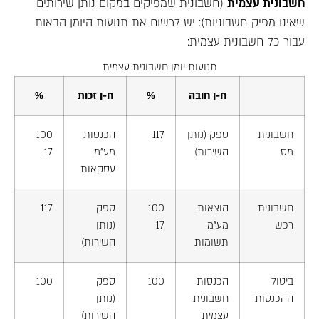
חשבונית עצמית
(חשבונית שמפיקים במקום נותן שירותים
שאינו מפיק חשבוניות): יש לרשום את תנועות היומן הבאות
עבור כל חשבונית עצמית:
תנועות יומן חשבונית עצמית
ח-ן חובה
%
ח-ן זכות
%
חשבונית
ספק (נותן
117
הכנסות
100
מס
השירות)
מע"מ
17
עסקאות
חשבונית
הוצאות
100
ספק
117
רכש
מע"מ
17
(נותן
תשומות
השירות)
ביטול
הכנסות
100
ספק
100
ההכנסות
חשבונית
(נותן
עצמית
השירות)