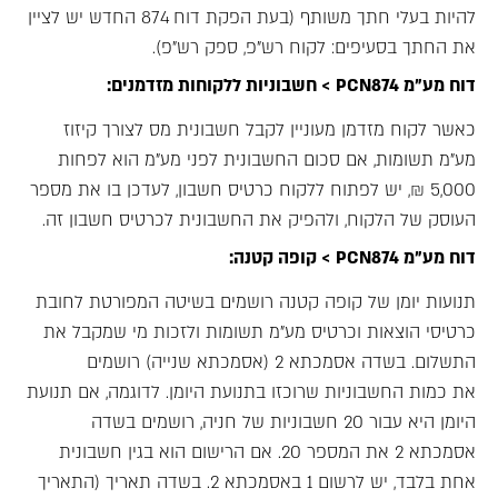
להיות בעלי חתך משותף (בעת הפקת דוח 874 החדש יש לציין
את החתך בסעיפים: לקוח רש"פ, ספק רש"פ).
דוח מע"מ PCN874 >
חשבוניות ללקוחות מזדמנים:
כאשר לקוח מזדמן מעוניין לקבל חשבונית מס לצורך קיזוז
מע"מ תשומות, אם סכום החשבונית לפני מע"מ הוא לפחות
5,000 ₪, יש לפתוח ללקוח כרטיס חשבון, לעדכן בו את מספר
העוסק של הלקוח, ולהפיק את החשבונית לכרטיס חשבון זה.
דוח מע"מ PCN874 > קופה קטנה:
תנועות יומן של קופה קטנה רושמים בשיטה המפורטת לחובת
כרטיסי הוצאות וכרטיס מע"מ תשומות ולזכות מי שמקבל את
התשלום. בשדה אסמכתא 2 (אסמכתא שנייה) רושמים
את כמות החשבוניות שרוכזו בתנועת היומן. לדוגמה, אם תנועת
היומן היא עבור 20 חשבוניות של חניה, רושמים בשדה
אסמכתא 2 את המספר 20. אם הרישום הוא בגין חשבונית
אחת בלבד, יש לרשום 1 באסמכתא 2. בשדה תאריך (התאריך