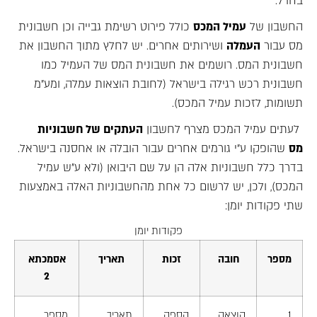
בחו"ל.
החשבון של
עמיל המכס
כולל פירוט רשימת גבייה וכן חשבונית
מס עבור
העמלה
ושירותים אחרים. יש לחלץ מתוך החשבון את
חשבונית המס. רושמים את חשבונית המס של העמיל כמו
חשבונית רכש רגילה בישראל (לחובת הוצאות עמלה, ומע"מ
תשומות, לזכות עמיל המכס).
לעתים עמיל המכס מצרף לחשבון
העתקים של חשבוניות
מס
שהופקו ע"י גורמים אחרים עבור הובלה או אחסנה בישראל.
בדרך כלל חשבוניות אלה הן על שם היבואן (ולא ע"ש עמיל
המכס), ולכן, יש לרשום כל אחת מהחשבוניות האלה באמצעות
שתי פקודות יומן:
פקודות יומן
מספר
חובה
זכות
תאריך
אסמכתא
2
1
הוצאה
הספק
תאריך
מספר