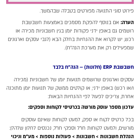
פירוט סוגי התנועה מפורטים בטבלה שבהמשך.
הערה:
אם בנוסף להפקת מסמכים באמצעות חשבשבת
רושמים גם באופן ידני פקודות יומן בגין חשבוניות מכירה או
רכש, יש לקרוא את ההנחיות בחלק הבא (לגבי עסקים וארגונים
שמפעילים רק את מערכת הנה"ח).
חשבשבת ERP (חלונות) – הנה"ח בלבד
עסקים וארגונים שרושמים תנועות יומן של חשבוניות (מכירה
ו/או רכש) באופן ידני, או קולטים ממשק של תנועות יומן מתוכנה
אחרת, צריכים לפעול לפי ההנחיות הבאות:
עדכון מספר עוסק מורשה בכרטיסי לקוחות וספקים:
בכל כרטיס לקוח או ספק, למעט לקוחות שאינם עוסקים
מורשים, ולמעט לקוחות חו"ל וספקי חו"ל, נכנסים לחלון שלהלן:
הנהלת חשבונות > חשבונות > פעולות נוספות > מע"מ וניכוי