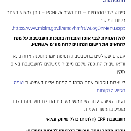
התשומות.
פירוט לגבי ההנחיות – דוח מע"מ PCN874 – ניתן למצוא באתר
רשות המיסים:
.
https://www.misim.gov.il/emdvhmfrt/wLogOnMenu.aspx
להלן הנחיות לגבי אופן העבודה בתוכנת חשבשבת על מנת
להתאים את רישום הנתונים לדוח מע"מ PCN874.
עסקים שקולטים בחשבשבת תנועות יומן מתוכנה אחרת, נא
וודאו שבית התוכנה שלכם מעביר ממשקים לחשבשבת באופן
תקין.
לשאלות נוספות אתם מוזמנים לפנות אלינו באמצעות
טופס
הסיוע ללקוחות
.
הסבר מפורט עבור משתמשי מערכת הנהלת חשבונות בלבד
מופיע בהמשך העמוד.
חשבשבת ERP (חלונות) כולל שיווק ומלאי
עדכון מספר עוסק מורשה בכרטיסי לקוחות וספקים: