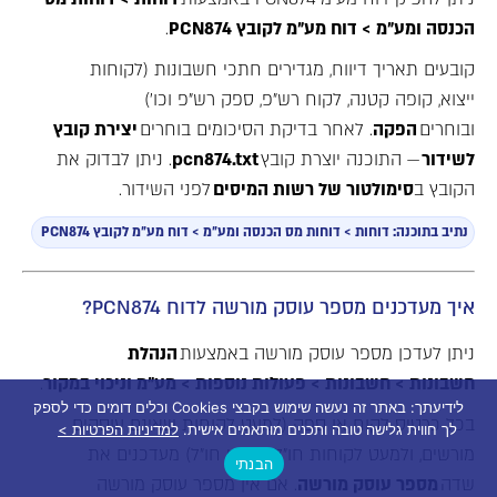
הכנסה ומע״מ
>
דוח מע״מ לקובץ
PCN874
.
קובעים תאריך דיווח, מגדירים חתכי חשבונות (לקוחות
ייצוא, קופה קטנה, לקוח רש״פ, ספק רש״פ וכו׳)
ובוחרים
הפקה
. לאחר בדיקת הסיכומים בוחרים
יצירת קובץ
לשידור
— התוכנה יוצרת קובץ
pcn874.txt
. ניתן לבדוק את
הקובץ ב
סימולטור של רשות המיסים
לפני השידור.
נתיב בתוכנה: דוחות > דוחות מס הכנסה ומע״מ > דוח מע״מ לקובץ PCN874
איך מעדכנים מספר עוסק מורשה לדוח PCN874?
ניתן לעדכן מספר עוסק מורשה באמצעות
הנהלת
חשבונות
>
חשבונות
>
פעולות נוספות
>
מע״מ וניכוי במקור
.
לידיעתך: באתר זה נעשה שימוש בקבצי Cookies וכלים דומים כדי לספק
בכל כרטיס לקוח או ספק (למעט לקוחות שאינם עוסקים
לך חווית גלישה טובה ותכנים מותאמים אישית.
למדיניות הפרטיות >
מורשים, ולמעט לקוחות חו״ל וספקי חו״ל) מעדכנים את
הבנתי
שדה
מספר עוסק מורשה
. אם אין מספר עוסק מורשה