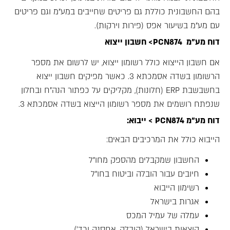
בהם החשבונית כוללת גם פריטים שחייבים במע"מ וגם פריטים
עם מע"מ בשיעור אפס (פירות וירקות).
דוח מע"מ PCN874> חשבון ייצוא
אם חשבון הייצוא כולל רשומון ייצוא, יש לרשום את מספר
הרשומון בשדה אסמכתא 3. כאשר מפיקים חשבון ייצוא
בחשבשבת ERP (חלונות), מקליקים על כפתור הנה"ח ובחלון
שנפתח רושמים את מספר רשומון הייצוא בשדה אסמכתא 3.
דוח מע"מ PCN874 > ייבוא:
הייבוא כולל את המרכיבים הבאים:
החשבון שמקבלים מהספק מחו"ל
חיובים עבור הובלה וביטוח בחו"ל
רשימון הייבוא
אגרות בישראל
עמלה של עמיל המכס
הוצאות בישראל (הובלה, אחסנה וכד')