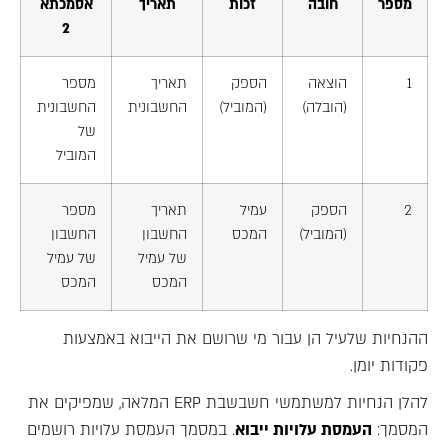
מספר
חובה
זכות
תאריך
אסמכתא
2
1
הוצאה
הספק
תאריך
מספר
(הובלה)
(המוביל)
החשבונית
החשבונית
של
המוביל
2
הספק
עמיל
תאריך
מספר
(המוביל)
המכס
החשבון
החשבון
של עמיל
של עמיל
המכס
המכס
ההנחיות שלעיל הן עבור מי שרושם את הייבוא באמצעות
פקודות יומן.
להלן הנחיות למשתמשי חשבשבת ERP המלאה, שמפיקים את
המסמך:
העמסת עלויות ייבוא
. במסמך העמסת עלויות רושמים