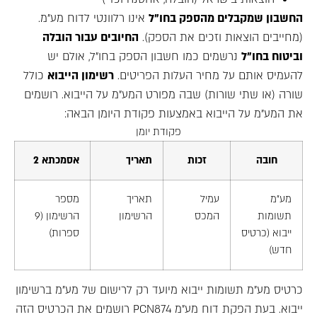
החשבון שמקבלים מהספק בחו"ל
אינו רלוונטי לדוח מע"מ.
(מחייבים הוצאות וזכים את הספק).
החיובים עבור הובלה
וביטוח בחו"ל
נרשמים כמו חשבון הספק בחו"ל, אולם יש
להעמיס אותם על מחיר העלות הפריטים.
רשימון הייבוא
כולל
שורה (או שתי שורות) שבה מפורט המע"מ על הייבוא. רושמים
את המע"מ על הייבוא באמצעות פקודת היומן הבאה:
פקודת יומן
חובה
זכות
תאריך
אסמכתא 2
מע"מ
עמיל
תאריך
מספר
תשומות
המכס
הרשימון
הרשימון (9
ייבוא (כרטיס
ספרות)
חדש)
כרטיס מע"מ תשומות ייבוא מיועד רק לרישום של מע"מ ברשימון
ייבוא. בעת הפקת דוח מע"מ PCN874 רושמים את הכרטיס הזה