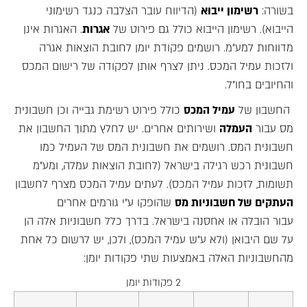
בשורה:
רשימון ייבוא
(הדיווח עובר הצלבה כנגד רשימוני
הייבוא). רשימון הייבוא כולל גם פירוט של
אגרות
. האגרות אינן
מדווחות למע"מ. רושמים פקודת יומן לחובת הוצאות אגרה
ולזכות עמיל המכס. ניתן לצרף אותן לפקודה של רישום המכס
והחיובים בחו"ל.
החשבון של
עמיל המכס
כולל פירוט רשימת גבייה וכן חשבונית
מס עבור
העמלה
ושירותים אחרים. יש לחלץ מתוך החשבון את
חשבונית המס. רושמים את חשבונית המס של העמיל כמו
חשבונית רכש רגילה בישראל (לחובת הוצאות עמלה, ומע"מ
תשומות, לזכות עמיל המכס). לעתים עמיל המכס מצרף לחשבון
העתקים של חשבוניות מס
שהופקו ע"י גורמים אחרים
עבור הובלה או אחסנה בישראל. בדרך כלל חשבוניות אלה הן
על שם היבואן (ולא ע"ש עמיל המכס), ולכן, יש לרשום כל אחת
מהחשבוניות האלה באמצעות שתי פקודות יומן:
2 פקודות יומן