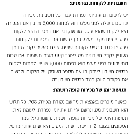
חשבוניות ללקוחות מזדמנים:
יש לרשום תנועת יומן נפרדת עבור כל חשבונית מכירה
שהסכום שלה לפני מע"מ הוא לפחות 5,000 ₪, בין אם המכירה
היא ללקוח שהוא עוסק מורשה, ובין אם המכירה היא ללקוח
פרטי שאינו מקזז מע"מ. ניתן לרשום את המכירות ללקוחות
פרטיים כנגד כרטיס לקוחות שונים. אולם כאשר לקוח מזדמן
מעוניין לקבל חשבונית מס לצורך קיזוז מע"מ תשומות, אם סכום
החשבונית לפני מע"מ הוא לפחות 5,000 ₪, יש לפתוח ללקוח
כרטיס חשבון, לעדכן בו את מספר העוסק של הלקוח, ולרשום
את פקודת היומן כנגד כרטיס חשבון זה.
תנועות יומן של מכירות קופה רושמת:
כאשר מוכרים באמצעות מחשב נקודת מכירה, POS, כל תלוש
הוא חשבונית מס, ונרשם ע"י תנועת יומן נפרדת. לעומת זאת,
תנועות היומן של מכירות קופה רושמת נרשמות על סמך
הסכומים בצובר Z. דרישת רשות המסים היא שתנועות יומן של