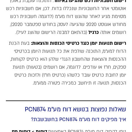
רישום חשבוניות רכש שהגיעו באיחור
: התוכנה עוקבת באופן
אוטומטי אחר החשבוניות שנכללו בדוח. לכן, אם חשבוניות רכש
מסוימת מגיע לאחר שהוגש דוח מע"מ (לדוגמה חשבונית רכש
מחודש אוגוסט 2020 שהגיעה לעסק בחודש ספטמבר 2020),
רושמים אותה
כרגיל
(בהתאם למבנה הרישום שהוצג לעיל).
רישום תנועות יומן כנגד כרטיסי הכנסות והוצאות:
בעת הכנת
הדוח למע"מ, התוכנה שולפת את כל תנועות היומן בכרטיסי
ההכנסות והוצאות שהחשבון הנגדי שלהן הוא כרטיס לקוחות,
ספקים, חו"ז או עודפים. לדוגמה, אם רושמים (בטעות) תנועת
יומן לחובת כרטיס עובד כלשהו (כרטיס חו"ז) ולזכות כרטיס
הכנסות, תנועה זו תיחשב כמכירה פטורה ממע"מ.
שאלות נפוצות בנושא דוח מע"מ PCN874
איך מפיקים דוח מע״מ PCN874 בחשבשבת?
ניתן להפיק דוח מע״מ PCN874 באמצעות
דוחות
>
דוחות מס