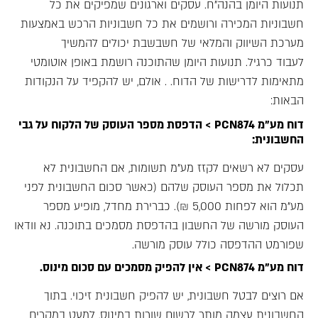
תנועות היומן בהנה"ח. עסקים וארגונים שמפיקים את כל
חשבוניות המכירה ורושמים את כל חשבוניות הרכש באמצעות
מערכת השיווק והמלאי של חשבשבת יכולים להמשיך
לעבוד כרגיל. תנועות היומן שהתוכנה רושמת באופן אוטומטי
מתאימות לדרישות של הדוח. . אולם, יש להקפיד על הנקודות
הבאות:
דוח מע"מ PCN874 > הדפסת מספר העוסק של הלקוח על גבי
החשבונית:
עסקים לא רשאים לקזז מע"מ תשומות, אם החשבונית לא
תכלול את מספר העוסק שלהם (כאשר סכום החשבונית לפני
מע"מ הוא לפחות 5,000 ₪). כברירת מחדל, מופיע מספר
העוסק מורשה של החשבון בהדפסת מסמכים בתוכנה. נא וודאו
שפורמט ההדפסה כולל עוסק מורשה.
דוח מע"מ PCN874 > אין להפיק מסמכים עם סכום מינוס.
אם רוצים לבטל חשבונית, יש להפיק חשבונית זיכוי. בתוך
החשבונית עצמה מותר לרשום שורות במינוס, למעט במקרים