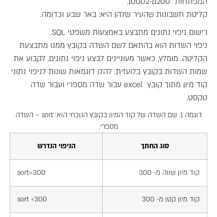
המפתחות 10002-11200.
קליטת חשבונות שהעיר שלהן היא: באר שבע וכדומה.
רישום ניפוי נתונים מתבצע באמצעות משפטי SQL.
ניפוי השדות הוא בהתאם לשם השדה בקובץ ממנו מתבצעת
הקליטה. מומלץ, כאשר מעוניינים לבצע ניפוי נתונים, לקבוע את
שמות השדות בקובץ בלועזית. להלן דוגמאות שונות לניפוי נתוני
קוד מיון מתוך קובץ excel עבור שדה מספרי ועבור שדה
טקסט.
דוגמה 1: שם השדה של קוד המיון בקובץ הנוכחי הוא: sort – השדה
מספרי.
סוג החתך
הניפוי הנדרש
קוד מיון שווה מ- 300
sort=300
קוד מיון קטן מ- 300
sort <300