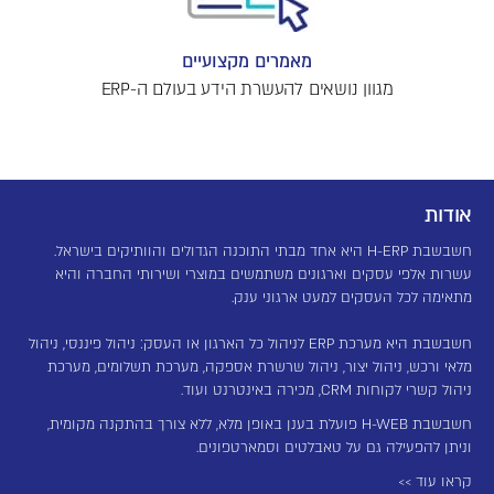
מאמרים מקצועיים
מגוון נושאים להעשרת הידע בעולם ה-ERP
אודות
חשבשבת H-ERP היא אחד מבתי התוכנה הגדולים והוותיקים בישראל.
עשרות אלפי עסקים וארגונים משתמשים במוצרי ושירותי החברה והיא
מתאימה לכל העסקים למעט ארגוני ענק.
חשבשבת היא מערכת ERP לניהול כל הארגון או העסק: ניהול פיננסי, ניהול
מלאי ורכש, ניהול יצור, ניהול שרשרת אספקה, מערכת תשלומים, מערכת
ניהול קשרי לקוחות CRM, מכירה באינטרנט ועוד.
חשבשבת H-WEB פועלת בענן באופן מלא, ללא צורך בהתקנה מקומית,
וניתן להפעילה גם על טאבלטים וסמארטפונים.
קראו עוד >>