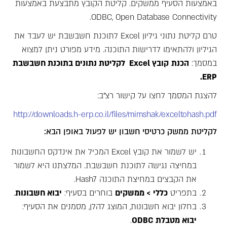
באמצעות הסעיף ממשקים. קליטת הקובץ מתבצעת באמצעות
ODBC, Open Database Connectivity.
טרם קליטת נתוני גיליון Excel לתוכנת חשבשבת יש לעבד את
הגיליון ולהתאימו לדרישות התוכנה. מידע מפורט ניתן למצוא
במסמך:
הכנת
קובץ
Excel
לקליטת נתונים בתוכנת חשבשבת
.
ERP
להצגת המסמך לחצו על קישור רצ"ב:
http://downloads.h-erp.co.il/files/mimshak/exceltohash.pdf
לקליטת ממשק כרטיסי חשבון יש לפעול באופן הבא:
יש לשמור את קובץ Excel המכיל את אינדקס החשבונות
במחיצה נגישה לתוכנת חשבשבת. המלצתנו היא לשמור
את הקבצים במחיצת התוכנה Hash7.
בתפריט
כללי > ממשקים
בוחרים בסעיף:
יבוא חשבונות
.
בחלון יבוא חשבונות, המוצג להלן, מסמנים את הסעיף:
יבוא מטבלת
ODBC
.