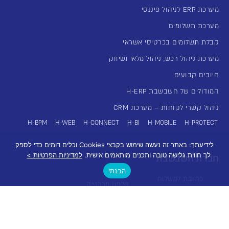
מערכת ERP לניהול פיננסי
מערכת תשלומים
קבלת תשלומים בכרטיסי אשראי
מערכת ניהול רכש, ניהול מלאי ושיווק
חיובים קבועים
המודולים של חשבשבת H-ERP
ניהול קשרי לקוחות – מערכת CRM
H-BPM
H-WEB
H-CONNECT
H-BI
H-MOBILE
H-PROTECT
לידיעתך: באתר זה נעשה שימוש בקבצי Cookies וכלים דומים כדי לספק
לך חווית גלישה טובה ותכנים מותאמים אישית.
למדיניות הפרטיות >
חברת חשבשבת
הבנתי
כתובת למשלוח
טלפון מרכזייה
בית הלל 3 תל אביב
יצירת קשר
03-5631919
מיקוד 6701703
רשימת סניפים