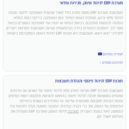
מערכת ERP לניהול שיווק, מכירות ומלאי
חשבשבת מערכת ERP נותנת פתרון כולל לאורך שרשרת האספקה ללקוח. תוכנה
לניהול מלאי ורכש, משלבת הצעת המחיר וזמן האספקה, בדיקת רמות המלאי,
המלצה להזמנות מספקים, רכישת המלאי או ייצורו ועד לאספקת המוצרים בפועל.
נוסף לכך, לעסקים הפועלים בזירה הבינלאומית מציעה חשבשבת פתרונות ייעודיים
לתהליכי ייבוא וייצוא. חשבשבת היא תוכנת ERP לניהול העסק המתקדמת בישראל.
לצפייה בסרטון
לפרטים נוספים >
תוכנת ERP לניהול פיננסי והנהלת חשבונות
חשבשבת מערכת ERP מציעה פתרון מלא לניהול פיננסי של הארגון עם עדכונים
שוטפים באמצעות תוכנה לניהול פיננסי, בהתאם להוראות ולתקנות רשות המיסים.
תוכנת הנהלת חשבונות מאפשרת שליטה על התהליכים השונים בפעילות
הפיננסית של העסק תוך כדי בקרה קפדנית. התוכנה פשוטה וקלה לתפעול וכל
הממשק פועל בשפה העברית.
מערכת
לניהול העסק ומערכת ERP משפרת את
פעילותו לאורך זמן.