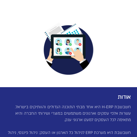
אודות
חשבשבת H-ERP היא אחד מבתי התוכנה הגדולים והוותיקים בישראל.
עשרות אלפי עסקים וארגונים משתמשים במוצרי ושירותי החברה והיא
מתאימה לכל העסקים למעט ארגוני ענק.
חשבשבת היא מערכת ERP לניהול כל הארגון או העסק: ניהול פיננסי, ניהול