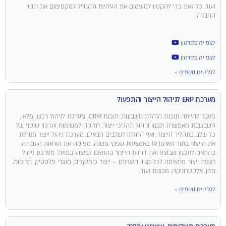
ועוד. כל זאת כדי להקטין למינימום את העלויות ולהגדיל למקסימום את רווחי
החברה.
לצפייה בסרטון
לצפייה בסרטון
לפרטים נוספים >
מערכת ERP לניהול הייצור והתפעול
מעבר להיותה תוכנת הנהלת חשבונות, תוכנת CRM ומערכת לניהול רכש ומלאי,
חשבשבת מאפשרת תכנון וניהול תהליכי ייצור, חלוקה למשימות ועדכון שוטף של
כל שלב בתהליך הייצור, ואף החלתו לשלבים הבאים. מערכת ניהול ייצור מנהלת
את הייצור בתוך הארגון או באמצעות ספקי משנה, מפיקה את הוראות העבודה
בהתאם לתכנון שבוצע ואת דוחות הייצור בהתאם לביצוע בפועל. מערכת ניהול
רצפת ייצור מתאימה לכל מגוון היצרנים – ייצור כימיקלים, מוצרי פלסטיק, תרופות,
מזון, אלקטרוניקה, מכונות ועוד.
לפרטים נוספים >