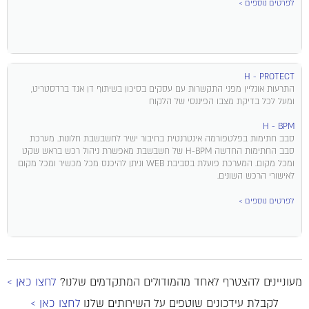
לפרטים נוספים >
H - PROTECT
התרעות אונליין מפני התקשרות עם עסקים בסיכון בשיתוף דן אנד ברדסטריט,
ומעל לכל בדיקת מצבו הפיננסי של הלקוח​
H - BPM
סבב חתימות בפלטפורמה אינטרנטית בחיבור ישיר לחשבשבת חלונות. מערכת
סבב החתימות החדשה H-BPM של חשבשבת מאפשרת ניהול רכש בראש שקט
ומכל מקום. המערכת פועלת בסביבת WEB וניתן להיכנס מכל מכשיר ומכל מקום
לאישורי הרכש השונים.
לפרטים נוספים >
מעוניינים להצטרף לאחד מהמודולים המתקדמים שלנו?
לחצו כאן >
לקבלת עידכונים שוטפים על השירותים שלנו
לחצו כאן >