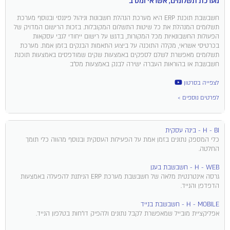
מערכת תשלומים, אשראי ומס"ב
חשבשבת תוכנת ERP היא מערכת הנהלת חשבונות וניהול פיננסי ובנוסף מערכת
תשלומים המנהלת את כל שיטות התשלום המקובלות. בזכות הרישום המדויק של
הפעולות החשבונאיות מכל המקורות, בדגש על רישום ייחודי לגבי עסקאות
בכרטיסי אשראי, מקלה התוכנה על ביצוע התאמות הבנקים בזמן אמת. מערכת
תשלומים מאפשרת לשלם לספקים באמצעות שקים שמודפסים באמצעות תוכנת
חשבשבת או בהוראות העברה ישירה לבנק באמצעות מס"ב
לצפייה בסרטון
לפרטים נוספים >
H - BI - בינה עסקית
כלי המספק נתונים בזמן אמת על הפעילות העסקית ובנוסף מהווה כלי תומך
החלטה.
H - WEB - חשבשבת בענן
גרסה אינטרנטית מלאה של חשבשבת מערכת ERP הניתנת להפעלה באמצעות
הדפדפן והנייד.
H - MOBILE - חשבשבת בנייד
אפליקציית מובייל שמאפשרת לקבל נתונים ולהפיק דו"חות בטלפון הנייד.