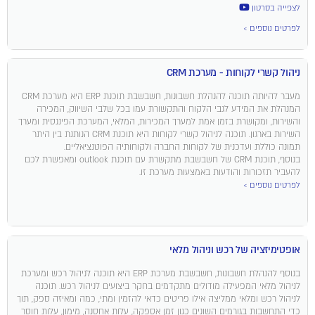
לצפייה בסרטון
לפרטים נוספים >
ניהול קשרי לקוחות - מערכת CRM
מעבר להיותה תוכנה להנהלת חשבונות, חשבשבת תוכנת ERP היא מערכת CRM
המנהלת את המידע לגבי הלקוח והתקשורת עמו בכל שלבי השיווק, המכירה
והשירות, ומקושרת בזמן אמת למערך המכירות, המלאי, המערכת הפיננסית ומערך
השירות בארגון. תוכנה לניהול קשרי לקוחות היא תוכנת CRM הנותנת בין היתר
תמונה כוללת ועדכנית של לקוחות החברה ולקוחותיה הפוטנציאליים.
בנוסף, תוכנת CRM של חשבשבת מתקשרת עם תוכנת outlook ומאפשרת לכם
להעביר תזכורות והודעות באמצעות מערכת זו.
לפרטים נוספים >
אופטימיזציה של רכש וניהול מלאי
בנוסף להנהלת חשבונות, חשבשבת מערכת ERP היא תוכנה לניהול רכש ומערכת
לניהול מלאי המפעילה מודולים מתקדמים בחקר ביצועים לניהול רכש. תוכנה
לניהול רכש ומלאי ממליצה אילו פריטים כדאי להזמין ומתי, כמה ומאיזה ספק, תוך
כדי התחשבות בגורמים השונים כגון זמן אספקה, עלות אחסנה, מימון, עלות חוסר