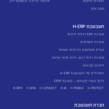
הצהרת נגישות
סרטוני הדרכה והעמקת ידע
מפת אתר
חשבשבת H-ERP
מערכת ERP לניהול פיננסי
מערכת תשלומים
קבלת תשלומים בכרטיסי אשראי
מערכת ניהול רכש, ניהול מלאי ושיווק
חיובים קבועים
המודולים של חשבשבת H-ERP
ניהול קשרי לקוחות – מערכת CRM
H-BPM
H-WEB
H-CONNECT
H-BI
H-MOBILE
H-PROTECT
חברת חשבשבת