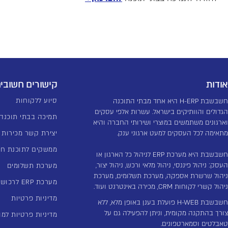
אודות
קישורים חשובי
סיוע ללקוחות
חשבשבת H-ERP היא אחד מבתי התוכנה
הגדולים והוותיקים בישראל. עשרות אלפי עסקים
תמיכה בבתי תוכנה
וארגונים משתמשים במוצרי ושירותי החברה והיא
מתאימה לכל העסקים למעט ארגוני ענק.
יצירת קשר מכירות
ממשקים לתוכנת ח
חשבשבת היא מערכת ERP לניהול כל הארגון או
העסק: ניהול פיננסי, ניהול מלאי ורכש, ניהול יצור,
מערכת תשלומים
ניהול שרשרת אספקה, מערכת תשלומים, מערכת
מערכת ERP לרכוש קבוע
ניהול קשרי לקוחות CRM, מכירה באינטרנט ועוד.
מדיניות פרטיות
חשבשבת H-WEB פועלת בענן באופן מלא, ללא
צורך בהתקנה מקומית, וניתן להפעילה גם על
מדיניות פרטיות למו
טאבלטים וסמארטפונים.