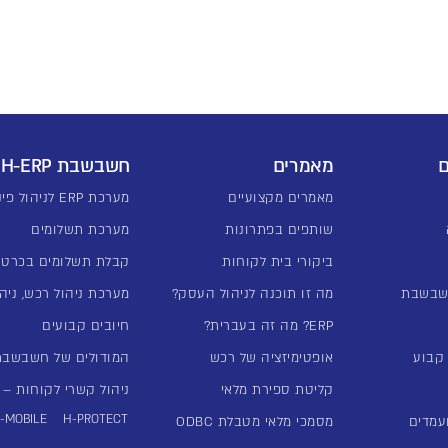
ם
מאמרים
חשבשבת H-ERP
מאמרים מקצועיים
מערכת ERP לניהול פיננסי
שותפים בפתרונות
מערכת תשלומים
ביקורי בית לקוחות
קבלת תשלומים בכרטי
שבשבת
מה זו תוכנה לניהול העסק?
מערכת ניהול רכש, ניהו
ERP? מה זה בעברית?
חיובים קבועים
אופטימיזציה של רכש
המודולים של חשבשבת -ERP
קליטת ספירת מלאי
ניהול קשרי לקוחות – מע
-MOBILE
H-PROTECT
עמדים
מסמכי מלאי מטבלת ODBC