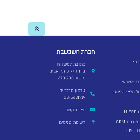
חברת חשבשבת
כתובת למשלוח
בית הלל 3 תל אביב
מיקוד 6701703
סי אשראי
טלפון מרכזייה
ל מלאי ושיווק
03-5631919
יצירת קשר
H
רכת CRM
רשימת סניפים
H-BI
H