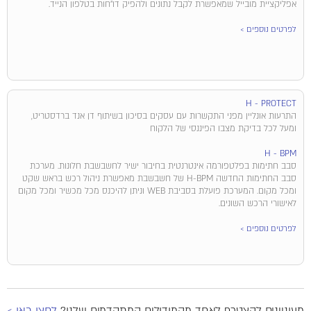
אפליקציית מובייל שמאפשרת לקבל נתונים ולהפיק דו"חות בטלפון הנייד.
לפרטים נוספים >
H - PROTECT
התרעות אונליין מפני התקשרות עם עסקים בסיכון בשיתוף דן אנד ברדסטריט,
ומעל לכל בדיקת מצבו הפיננסי של הלקוח​
H - BPM
סבב חתימות בפלטפורמה אינטרנטית בחיבור ישיר לחשבשבת חלונות. מערכת
סבב החתימות החדשה H-BPM של חשבשבת מאפשרת ניהול רכש בראש שקט
ומכל מקום. המערכת פועלת בסביבת WEB וניתן להיכנס מכל מכשיר ומכל מקום
לאישורי הרכש השונים.
לפרטים נוספים >
מעוניינים להצטרף לאחד מהמודולים המתקדמים שלנו?
לחצו כאן >