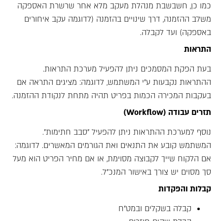
כמו כן, חשבשבת מנהלת מעקב מלא אחר שרשרת האספקה
משלב ההזמנה, דרך שינויים בהזמנה (לדוגמה עקב איחורים
באספקה) ועד לקבלה.
התראות
בעת הפקת המסמכים ניתן להפעיל מערכת התראות.
ההתראות נקבעות ע"י המשתמש, לדוגמה: מציגים התראה אם
בעקבות המכירה הכמות בפריט תהיה מתחת לנקודת ההזמנה.
תזרים עבודה (Workflow)
נוסף למערכת ההתראות ניתן להפעיל "סבב חתימות".
המשתמש קובע את התנאים ואת הגורמים המאשרים. לדוגמה:
אם הלקוח שייך לקבוצה מסוימת, או אם מחיר הפריט הוא מעל
סך מסוים יש צורך באישור המנכ"ל.
קבלות והפקדות
קבלה בשקלים ובמט"ח