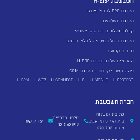
חשבשבת H-ERP
מערכת ERP לניהול פיננסי
מערכת תשלומים
קבלת תשלומים בכרטיסי אשראי
מערכת ניהול רכש, ניהול מלאי ושיווק
חיובים קבועים
המודולים של חשבשבת H-ERP
ניהול קשרי לקוחות – מערכת CRM
H-BPM
H-WEB
H-CONNECT
H-BI
H-MOBILE
H-PROTECT
חברת חשבשבת
כתובת למשלוח
טלפון מרכזייה
בית הלל 3 תל אביב
יצירת קשר
03-5631919
מיקוד 6701703