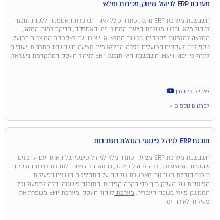
מערכת ERP לניהול שיווק, מכירות ומלאי
חשבשבת מערכת ERP נותנת פתרון כולל לאורך שרשרת האספקה ללקוח. תוכנה
לניהול מלאי ורכש, משלבת הצעת המחיר וזמן האספקה, בדיקת רמות המלאי,
המלצה להזמנות מספקים, רכישת המלאי או ייצורו ועד לאספקת המוצרים בפועל.
נוסף לכך, לעסקים הפועלים בזירה הבינלאומית מציעה חשבשבת פתרונות ייעודיים
לתהליכי ייבוא וייצוא. חשבשבת היא תוכנת ERP לניהול העסק המתקדמת בישראל.
לצפייה בסרטון
לפרטים נוספים >
תוכנת ERP לניהול פיננסי והנהלת חשבונות
חשבשבת מערכת ERP מציעה פתרון מלא לניהול פיננסי של הארגון עם עדכונים
שוטפים באמצעות תוכנה לניהול פיננסי, בהתאם להוראות ולתקנות רשות המיסים.
תוכנת הנהלת חשבונות מאפשרת שליטה על התהליכים השונים בפעילות
הפיננסית של העסק תוך כדי בקרה קפדנית. התוכנה פשוטה וקלה לתפעול וכל
הממשק פועל בשפה העברית.
מערכת
לניהול העסק ומערכת ERP משפרת את
פעילותו לאורך זמן.