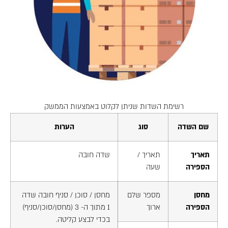
רשימת השדות שניתן לקלוט באמצעות הממשק
שם השדה
סוג
הערות
תאריך
תאריך /
שדה חובה
הספירה
שעה
מחסן
מספר שלם
מחסן / סוכן / סניף חובה שדה
הספירה
ארוך
1 מתוך ה- 3 (מחסן/סוכן/סניף)
בכדי לבצע קליטה.