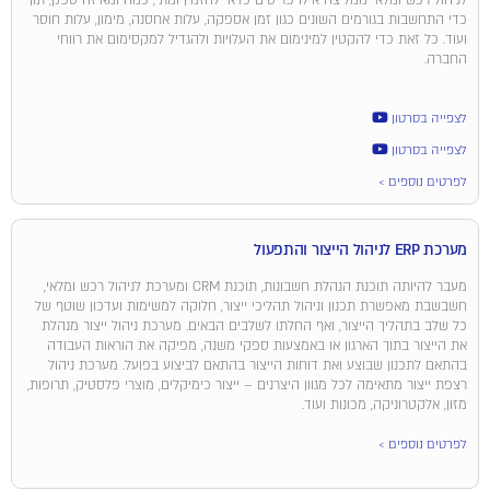
כדי התחשבות בגורמים השונים כגון זמן אספקה, עלות אחסנה, מימון, עלות חוסר
ועוד. כל זאת כדי להקטין למינימום את העלויות ולהגדיל למקסימום את רווחי
החברה.
לצפייה בסרטון
לצפייה בסרטון
לפרטים נוספים >
מערכת ERP לניהול הייצור והתפעול
מעבר להיותה תוכנת הנהלת חשבונות, תוכנת CRM ומערכת לניהול רכש ומלאי,
חשבשבת מאפשרת תכנון וניהול תהליכי ייצור, חלוקה למשימות ועדכון שוטף של
כל שלב בתהליך הייצור, ואף החלתו לשלבים הבאים. מערכת ניהול ייצור מנהלת
את הייצור בתוך הארגון או באמצעות ספקי משנה, מפיקה את הוראות העבודה
בהתאם לתכנון שבוצע ואת דוחות הייצור בהתאם לביצוע בפועל. מערכת ניהול
רצפת ייצור מתאימה לכל מגוון היצרנים – ייצור כימיקלים, מוצרי פלסטיק, תרופות,
מזון, אלקטרוניקה, מכונות ועוד.
לפרטים נוספים >