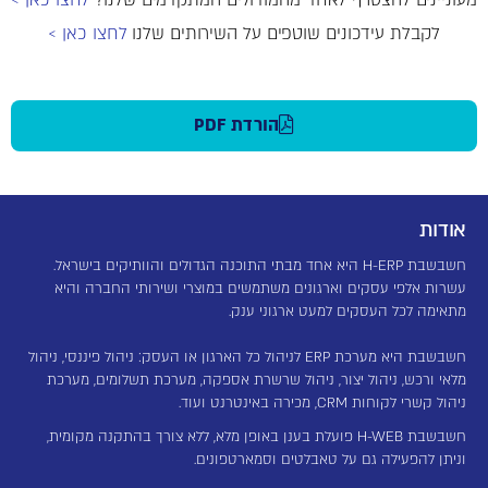
לקבלת עידכונים שוטפים על השירותים שלנו
לחצו כאן >
הורדת PDF
אודות
חשבשבת H-ERP היא אחד מבתי התוכנה הגדולים והוותיקים בישראל.
עשרות אלפי עסקים וארגונים משתמשים במוצרי ושירותי החברה והיא
מתאימה לכל העסקים למעט ארגוני ענק.
חשבשבת היא מערכת ERP לניהול כל הארגון או העסק: ניהול פיננסי, ניהול
מלאי ורכש, ניהול יצור, ניהול שרשרת אספקה, מערכת תשלומים, מערכת
ניהול קשרי לקוחות CRM, מכירה באינטרנט ועוד.
חשבשבת H-WEB פועלת בענן באופן מלא, ללא צורך בהתקנה מקומית,
וניתן להפעילה גם על טאבלטים וסמארטפונים.