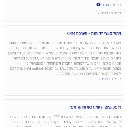
לצפייה בסרטון
לפרטים נוספים >
ניהול קשרי לקוחות - מערכת CRM
מעבר להיותה תוכנה להנהלת חשבונות, חשבשבת תוכנת ERP היא מערכת CRM
המנהלת את המידע לגבי הלקוח והתקשורת עמו בכל שלבי השיווק, המכירה
והשירות, ומקושרת בזמן אמת למערך המכירות, המלאי, המערכת הפיננסית ומערך
השירות בארגון. תוכנה לניהול קשרי לקוחות היא תוכנת CRM הנותנת בין היתר
תמונה כוללת ועדכנית של לקוחות החברה ולקוחותיה הפוטנציאליים.
בנוסף, תוכנת CRM של חשבשבת מתקשרת עם תוכנת outlook ומאפשרת לכם
להעביר תזכורות והודעות באמצעות מערכת זו.
לפרטים נוספים >
אופטימיזציה של רכש וניהול מלאי
בנוסף להנהלת חשבונות, חשבשבת מערכת ERP היא תוכנה לניהול רכש ומערכת
לניהול מלאי המפעילה מודולים מתקדמים בחקר ביצועים לניהול רכש. תוכנה
לניהול רכש ומלאי ממליצה אילו פריטים כדאי להזמין ומתי, כמה ומאיזה ספק, תוך