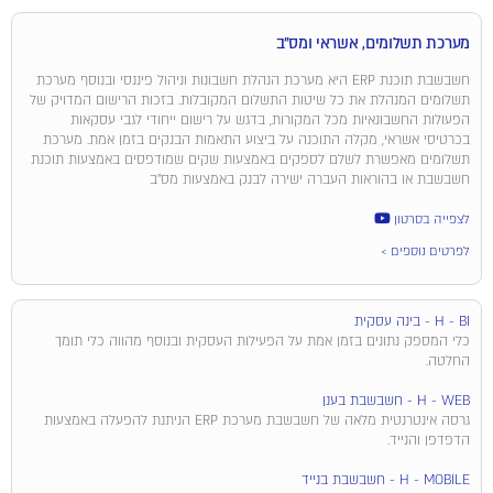
מערכת תשלומים, אשראי ומס"ב
חשבשבת תוכנת ERP היא מערכת הנהלת חשבונות וניהול פיננסי ובנוסף מערכת
תשלומים המנהלת את כל שיטות התשלום המקובלות. בזכות הרישום המדויק של
הפעולות החשבונאיות מכל המקורות, בדגש על רישום ייחודי לגבי עסקאות
בכרטיסי אשראי, מקלה התוכנה על ביצוע התאמות הבנקים בזמן אמת. מערכת
תשלומים מאפשרת לשלם לספקים באמצעות שקים שמודפסים באמצעות תוכנת
חשבשבת או בהוראות העברה ישירה לבנק באמצעות מס"ב
לצפייה בסרטון
לפרטים נוספים >
H - BI - בינה עסקית
כלי המספק נתונים בזמן אמת על הפעילות העסקית ובנוסף מהווה כלי תומך
החלטה.
H - WEB - חשבשבת בענן
גרסה אינטרנטית מלאה של חשבשבת מערכת ERP הניתנת להפעלה באמצעות
הדפדפן והנייד.
H - MOBILE - חשבשבת בנייד