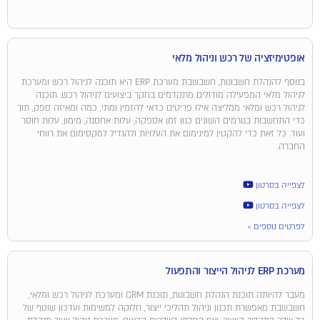
אופטימיזציה של רכש וניהול מלאי
בנוסף להנהלת חשבונות, חשבשבת מערכת ERP היא תוכנה לניהול רכש ומערכת
לניהול מלאי המפעילה מודולים מתקדמים בחקר ביצועים לניהול רכש. תוכנה
לניהול רכש ומלאי ממליצה אילו פריטים כדאי להזמין ומתי, כמה ומאיזה ספק, תוך
כדי התחשבות בגורמים השונים כגון זמן אספקה, עלות אחסנה, מימון, עלות חוסר
ועוד. כל זאת כדי להקטין למינימום את העלויות ולהגדיל למקסימום את רווחי
החברה.
לצפייה בסרטון
לצפייה בסרטון
לפרטים נוספים >
מערכת ERP לניהול הייצור והתפעול
מעבר להיותה תוכנת הנהלת חשבונות, תוכנת CRM ומערכת לניהול רכש ומלאי,
חשבשבת מאפשרת תכנון וניהול תהליכי ייצור, חלוקה למשימות ועדכון שוטף של