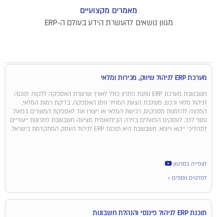
מאמרים מקצועיים
מגוון נושאים להעשרת הידע בעולם ה-ERP
מערכת ERP לניהול שיווק, מכירות ומלאי
חשבשבת מערכת ERP נותנת פתרון כולל לאורך שרשרת האספקה ללקוח. תוכנה
לניהול מלאי ורכש, משלבת הצעת המחיר וזמן האספקה, בדיקת רמות המלאי,
המלצה להזמנות מספקים, רכישת המלאי או ייצורו ועד לאספקת המוצרים בפועל.
נוסף לכך, לעסקים הפועלים בזירה הבינלאומית מציעה חשבשבת פתרונות ייעודיים
לתהליכי ייבוא וייצוא. חשבשבת היא תוכנת ERP לניהול העסק המתקדמת בישראל.
לצפייה בסרטון
לפרטים נוספים >
תוכנת ERP לניהול פיננסי והנהלת חשבונות