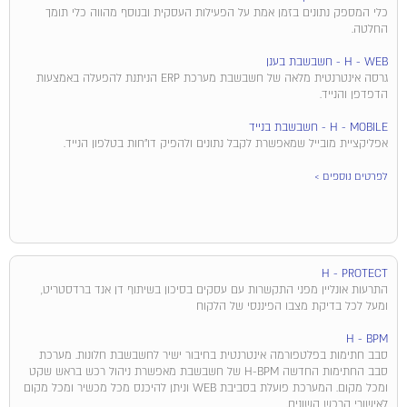
כלי המספק נתונים בזמן אמת על הפעילות העסקית ובנוסף מהווה כלי תומך
החלטה.
H - WEB - חשבשבת בענן
גרסה אינטרנטית מלאה של חשבשבת מערכת ERP הניתנת להפעלה באמצעות
הדפדפן והנייד.
H - MOBILE - חשבשבת בנייד
אפליקציית מובייל שמאפשרת לקבל נתונים ולהפיק דו"חות בטלפון הנייד.
לפרטים נוספים >
H - PROTECT
התרעות אונליין מפני התקשרות עם עסקים בסיכון בשיתוף דן אנד ברדסטריט,
ומעל לכל בדיקת מצבו הפיננסי של הלקוח​
H - BPM
סבב חתימות בפלטפורמה אינטרנטית בחיבור ישיר לחשבשבת חלונות. מערכת
סבב החתימות החדשה H-BPM של חשבשבת מאפשרת ניהול רכש בראש שקט
ומכל מקום. המערכת פועלת בסביבת WEB וניתן להיכנס מכל מכשיר ומכל מקום
לאישורי הרכש השונים.