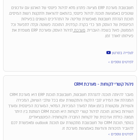
חשבשבת מערכת ERP מציעה פתרון מלא לניהול פיננסי של הארגון עם עדכונים
שוטפים באמצעות תוכנה לניהול פיננסי, בהתאם להוראות ולתקנות רשות המיסים.
תוכנת הנהלת חשבונות מאפשרת שליטה על התהליכים השונים בפעילות
הפיננסית של העסק תוך כדי בקרה קפדנית. התוכנה פשוטה וקלה לתפעול וכל
הממשק פועל בשפה העברית.
מערכת
לניהול העסק ומערכת ERP משפרת את
פעילותו לאורך זמן.
לצפייה בסרטון
לפרטים נוספים >
ניהול קשרי לקוחות - מערכת CRM
מעבר להיותה תוכנה להנהלת חשבונות, חשבשבת תוכנת ERP היא מערכת CRM
המנהלת את המידע לגבי הלקוח והתקשורת עמו בכל שלבי השיווק, המכירה
והשירות, ומקושרת בזמן אמת למערך המכירות, המלאי, המערכת הפיננסית ומערך
השירות בארגון. תוכנה לניהול קשרי לקוחות היא תוכנת CRM הנותנת בין היתר
תמונה כוללת ועדכנית של לקוחות החברה ולקוחותיה הפוטנציאליים.
בנוסף, תוכנת CRM של חשבשבת מתקשרת עם תוכנת outlook ומאפשרת לכם
להעביר תזכורות והודעות באמצעות מערכת זו.
לפרטים נוספים >