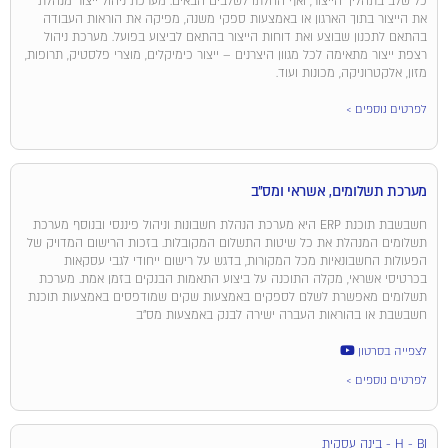
כל שלב בתהליך הייצור, ואף החלתו לשלבים הבאים. מערכת ניהול ייצור מנהלת
את הייצור בתוך הארגון או באמצעות ספקי משנה, מפיקה את הוראות העבודה
בהתאם לתכנון שבוצע ואת דוחות הייצור בהתאם לביצוע בפועל. מערכת ניהול
רצפת ייצור מתאימה לכל מגוון היצרנים – ייצור כימיקלים, מוצרי פלסטיק, תרופות,
מזון, אלקטרוניקה, מכונות ועוד.
לפרטים נוספים >
מערכת תשלומים, אשראי ומס"ב
חשבשבת תוכנת ERP היא מערכת הנהלת חשבונות וניהול פיננסי ובנוסף מערכת
תשלומים המנהלת את כל שיטות התשלום המקובלות. בזכות הרישום המדויק של
הפעולות החשבונאיות מכל המקורות, בדגש על רישום ייחודי לגבי עסקאות
בכרטיסי אשראי, מקלה התוכנה על ביצוע התאמות הבנקים בזמן אמת. מערכת
תשלומים מאפשרת לשלם לספקים באמצעות שקים שמודפסים באמצעות תוכנת
חשבשבת או בהוראות העברה ישירה לבנק באמצעות מס"ב
לצפייה בסרטון
לפרטים נוספים >
H - BI - בינה עסקית