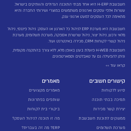
חשבשבת H-ERP היא אחד מבתי התוכנה הגדולים והוותיקים בישראל.
עשרות אלפי עסקים וארגונים משתמשים במוצרי ושירותי החברה והיא
מתאימה לכל העסקים למעט ארגוני ענק.
חשבשבת היא מערכת ERP לניהול כל הארגון או העסק: ניהול פיננסי, ניהול
מלאי ורכש, ניהול יצור, ניהול שרשרת אספקה, מערכת תשלומים, מערכת
ניהול קשרי לקוחות CRM, מכירה באינטרנט ועוד.
חשבשבת H-WEB פועלת בענן באופן מלא, ללא צורך בהתקנה מקומית,
וניתן להפעילה גם על טאבלטים וסמארטפונים.
קראו עוד >>
קישורים חשובים
מאמרים
סיוע ללקוחות
מאמרים מקצועיים
תמיכה בבתי תוכנה
שותפים בפתרונות
יצירת קשר מכירות
ביקורי בית לקוחות
ממשקים לתוכנת חשבשבת
מה זו תוכנה לניהול העסק?
מערכת תשלומים
ERP? מה זה בעברית?