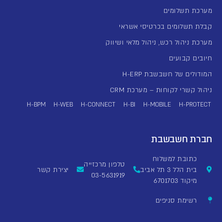
מערכת תשלומים
קבלת תשלומים בכרטיסי אשראי
מערכת ניהול רכש, ניהול מלאי ושיווק
חיובים קבועים
המודולים של חשבשבת H-ERP
ניהול קשרי לקוחות – מערכת CRM
H-BPM
H-WEB
H-CONNECT
H-BI
H-MOBILE
H-PROTECT
חברת חשבשבת
כתובת למשלוח
טלפון מרכזייה
בית הלל 3 תל אביב
יצירת קשר
03-5631919
מיקוד 6701703
רשימת סניפים