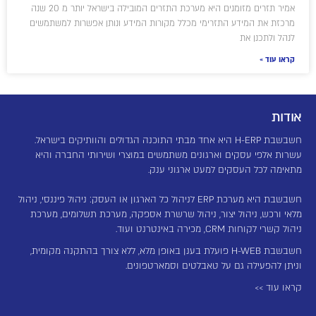
אמיר תזרים מזומנים היא מערכת התזרים המובילה בישראל יותר מ 20 שנה
מרכזת את המידע התזרימי מכלל מקורות המידע ונותן אפשרות למשתמשים
לנהל ולתכנן את
קראו עוד »
אודות
חשבשבת H-ERP היא אחד מבתי התוכנה הגדולים והוותיקים בישראל.
עשרות אלפי עסקים וארגונים משתמשים במוצרי ושירותי החברה והיא
מתאימה לכל העסקים למעט ארגוני ענק.
חשבשבת היא מערכת ERP לניהול כל הארגון או העסק: ניהול פיננסי, ניהול
מלאי ורכש, ניהול יצור, ניהול שרשרת אספקה, מערכת תשלומים, מערכת
ניהול קשרי לקוחות CRM, מכירה באינטרנט ועוד.
חשבשבת H-WEB פועלת בענן באופן מלא, ללא צורך בהתקנה מקומית,
וניתן להפעילה גם על טאבלטים וסמארטפונים.
קראו עוד >>