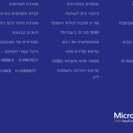
שותפים בפתרונות
מערכת תשלומים
ביקורי בית לקוחות
קבלת תשלומים בכרטי
שבשבת
מה זו תוכנה לניהול העסק?
מערכת ניהול רכש, ניהו
ERP? מה זה בעברית?
חיובים קבועים
אופטימיזציה של רכש
המודולים של חשבשבת -ERP
קליטת ספירת מלאי
ניהול קשרי לקוחות – מע
-MOBILE
H-PROTECT
עמדים
מסמכי מלאי מטבלת ODBC
סרטוני הדרכה והעמקת
H-WEB
H-CONNECT
ידע