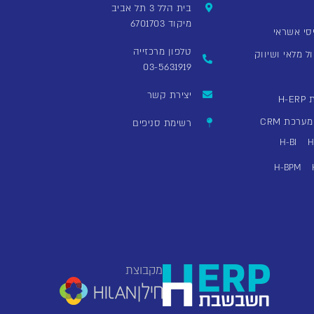
בית הלל 3 תל אביב
מיקוד 6701703
סי אשראי
טלפון מרכזייה
ל מלאי ושיווק
03-5631919
יצירת קשר
H
רכת CRM
רשימת סניפים
H-BI
H
H-BPM
מקבוצת