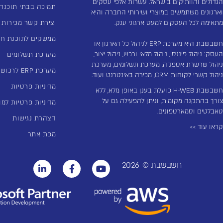
הגדולים והוותיקים בישראל. עשרות אלפי עסקים
תמיכה בבתי תוכנה
וארגונים משתמשים במוצרי ושירותי החברה והיא
מתאימה לכל העסקים למעט ארגוני ענק.
יצירת קשר מכירות
ממשקים לתוכנת ח
חשבשבת היא מערכת ERP לניהול כל הארגון או
העסק: ניהול פיננסי, ניהול מלאי ורכש, ניהול יצור,
מערכת תשלומים
ניהול שרשרת אספקה, מערכת תשלומים, מערכת
מערכת ERP לרכוש קבוע
ניהול קשרי לקוחות CRM, מכירה באינטרנט ועוד.
מדיניות פרטיות
חשבשבת H-WEB פועלת בענן באופן מלא, ללא
צורך בהתקנה מקומית, וניתן להפעילה גם על
מדיניות פרטיות למו
טאבלטים וסמארטפונים.
הצהרת נגישות
קראו עוד >>
מפת אתר
חשבשבת ©
2026