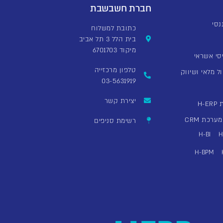
חברת חשבשבת
כתובת למשלוח
בית הלל 3 תל אביב
מיקוד 6701703
סי אשראי
טלפון מרכזייה
ל מלאי ושיווק
03-5631919
יצירת קשר
H
רכת CRM
רשימת סניפים
H-BI
H
H-BPM