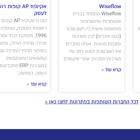
Wiseflow
אקיופוז AP קופות
לעסק
Wiseflow מתמחה בבניית
חברת אקיופוז AP קופות
אוטומציות ואינטגרציות
רושמות לעסקים, שנוסדה
ר
מותאמות אישית בין חשבשבת
1996, מספקת לבתי עסק 
(בענן וווינדוס) לבין מערכות
מכירה מהירה ויעילה, ומת
עסקיות מגוונות. אנחנו מחברים
בשיפור תהליך המכירה עבו
את חשבשבת למגוון רחב של
קמעונאים המשתמשים
מערכות עסקיות: אתרי איקומרס
במערכות ERP מתקד
קרא עוד »
העסק. הממשק
קרא עוד »
לכל החברות השותפות בפתרונות לחצו כאן
>