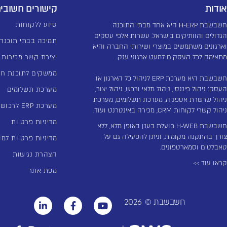
אודות
קישורים חשובי
סיוע ללקוחות
חשבשבת H-ERP היא אחד מבתי התוכנה
הגדולים והוותיקים בישראל. עשרות אלפי עסקים
תמיכה בבתי תוכנה
וארגונים משתמשים במוצרי ושירותי החברה והיא
מתאימה לכל העסקים למעט ארגוני ענק.
יצירת קשר מכירות
ממשקים לתוכנת ח
חשבשבת היא מערכת ERP לניהול כל הארגון או
העסק: ניהול פיננסי, ניהול מלאי ורכש, ניהול יצור,
מערכת תשלומים
ניהול שרשרת אספקה, מערכת תשלומים, מערכת
מערכת ERP לרכוש קבוע
ניהול קשרי לקוחות CRM, מכירה באינטרנט ועוד.
מדיניות פרטיות
חשבשבת H-WEB פועלת בענן באופן מלא, ללא
צורך בהתקנה מקומית, וניתן להפעילה גם על
מדיניות פרטיות למו
טאבלטים וסמארטפונים.
הצהרת נגישות
קראו עוד >>
מפת אתר
חשבשבת ©
2026