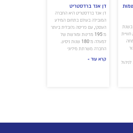
 רושמות
דן אנד ברדסטריט
דן אנד ברדסטריט היא החברה
המובילה בעולם בתחום המידע
 בשנת
העסקי, עם פריסה גלובלית ביותר
חוויית
מ־195 מדינות ומורשת של
מחה
למעלה מ־180 שנות ניסיון.
ר
החברה משרתת מיליוני
קרא עוד »
מות לניהול