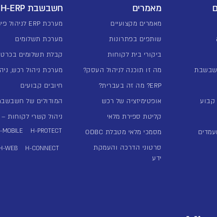
ם
מאמרים
חשבשבת H-ERP
מאמרים מקצועיים
מערכת ERP לניהול פיננסי
שותפים בפתרונות
מערכת תשלומים
ביקורי בית לקוחות
קבלת תשלומים בכרטי
שבשבת
מה זו תוכנה לניהול העסק?
מערכת ניהול רכש, ניהו
ERP? מה זה בעברית?
חיובים קבועים
אופטימיזציה של רכש
המודולים של חשבשבת -ERP
קליטת ספירת מלאי
ניהול קשרי לקוחות – מע
-MOBILE
H-PROTECT
עמדים
מסמכי מלאי מטבלת ODBC
סרטוני הדרכה והעמקת
H-WEB
H-CONNECT
ידע