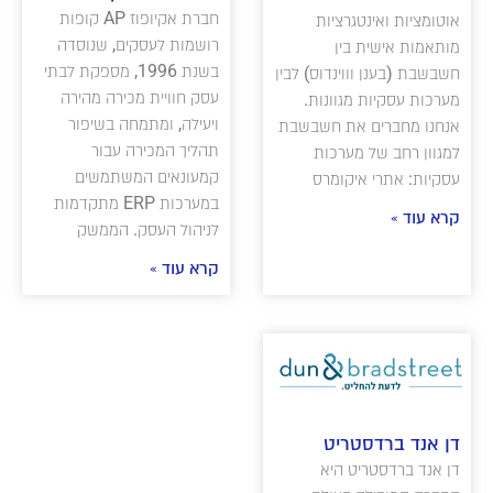
חברת אקיופוז AP קופות
אוטומציות ואינטגרציות
רושמות לעסקים, שנוסדה
מותאמות אישית בין
בשנת 1996, מספקת לבתי
חשבשבת (בענן וווינדוס) לבין
עסק חוויית מכירה מהירה
מערכות עסקיות מגוונות.
ויעילה, ומתמחה בשיפור
אנחנו מחברים את חשבשבת
תהליך המכירה עבור
למגוון רחב של מערכות
קמעונאים המשתמשים
עסקיות: אתרי איקומרס
במערכות ERP מתקדמות
קרא עוד »
לניהול העסק. הממשק
קרא עוד »
דן אנד ברדסטריט
דן אנד ברדסטריט היא