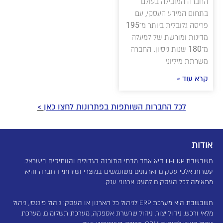
החברה המובילה בעולם
בתחום המידע העסקי, עם
פריסה גלובלית ביותר מ־195
מדינות ומורשת של למעלה
מ־180 שנות ניסיון. החברה
משרתת מיליוני
קרא עוד »
לכל החברות השותפות בפתרונות לחצו כאן
>
אודות
חשבשבת H-ERP היא אחד מבתי התוכנה הגדולים והוותיקים בישראל.
עשרות אלפי עסקים וארגונים משתמשים במוצרי ושירותי החברה והיא
מתאימה לכל העסקים למעט ארגוני ענק.
חשבשבת היא מערכת ERP לניהול כל הארגון או העסק: ניהול פיננסי, ניהול
מלאי ורכש, ניהול יצור, ניהול שרשרת אספקה, מערכת תשלומים, מערכת