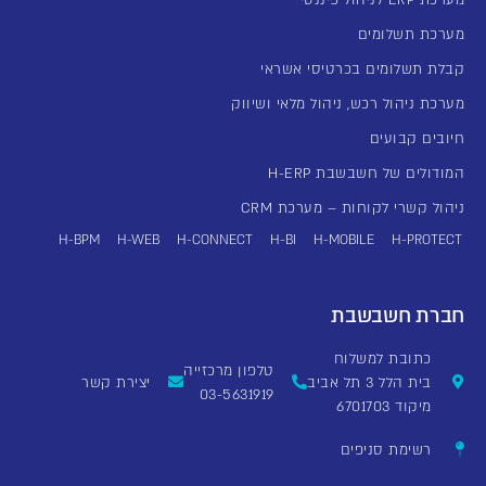
מערכת תשלומים
קבלת תשלומים בכרטיסי אשראי
מערכת ניהול רכש, ניהול מלאי ושיווק
חיובים קבועים
המודולים של חשבשבת H-ERP
ניהול קשרי לקוחות – מערכת CRM
H-BPM
H-WEB
H-CONNECT
H-BI
H-MOBILE
H-PROTECT
חברת חשבשבת
כתובת למשלוח
טלפון מרכזייה
בית הלל 3 תל אביב
יצירת קשר
03-5631919
מיקוד 6701703
רשימת סניפים