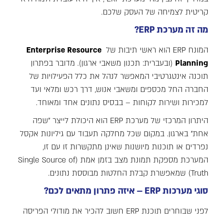
קריטית לצמיחה של העסק שלכם.
מה זה מערכת
ERP
?
המונח ERP הוא ראשי תיבות של
Enterprise Resource
Planning
(ובעברית: תכנון משאבי ארגון). מדובר בפתרון
תוכנה אינטגרטיבי המאפשר לנהל את כלל הפעילויות של
החברה החל מכספים ומשאבי אנוש, דרך רכש ומלאי ועד
למכירות ושירות לקוחות – בבסיס נתונים אחד ומאוחד.
היתרון המרכזי של מערכת ERP הוא היכולת לייצר "שפה
אחת" בארגון. במקום שכל מחלקה תעבוד עם גיליונות אקסל
נפרדים או תוכנות מיושנות שאינן מתקשרות זו עם זו,
המערכת מספקת תמונת מצב בזמן אמת (Single Source of
Truth) שמאפשרת קבלת החלטות מבוססת נתונים.
סוגי מערכות
ERP
– איזה פתרון מתאים לכם
?
לפני שבוחרים תוכנת ERP חשוב להכיר את מודולי הפריסה