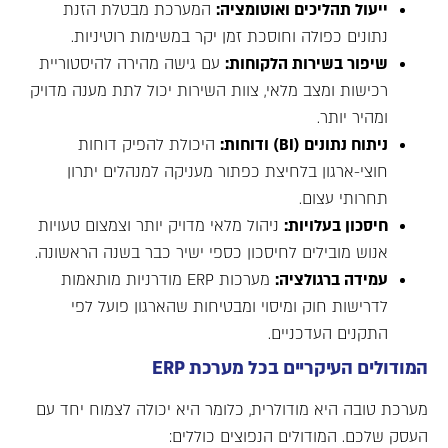
ייעול תהליכים ואוטומציה
:
המערכת מבטלת הזנת
נתונים כפולה וחוסכת זמן יקר במשימות רוטיניות.
שיפור בשירות הלקוחות
:
עם גישה מהירה להיסטוריית
רכישות ומצב מלאי, צוות השירות יכול לתת מענה מדויק
ומהיר יותר.
ניתוח נתונים
(BI)
ודוחות
:
היכולת להפיק דוחות
חוצי-ארגון בלחיצת כפתור מעניקה למנהלים יתרון
תחרותי עצום.
חיסכון בעלויות
:
ניהול מלאי מדויק יותר וצמצום טעויות
אנוש מובילים לחיסכון כספי ישיר כבר בשנה הראשונה.
עמידה ברגולציה
:
מערכות ERP מודרניות מותאמות
לדרישות חוק ומיסוי ומבטיחות שהארגון פועל לפי
התקנים העדכניים.
המודולים העיקריים בכל מערכת
ERP
מערכת טובה היא מודולרית, כלומר היא יכולה לצמוח יחד עם
העסק שלכם. המודולים הנפוצים כוללים: