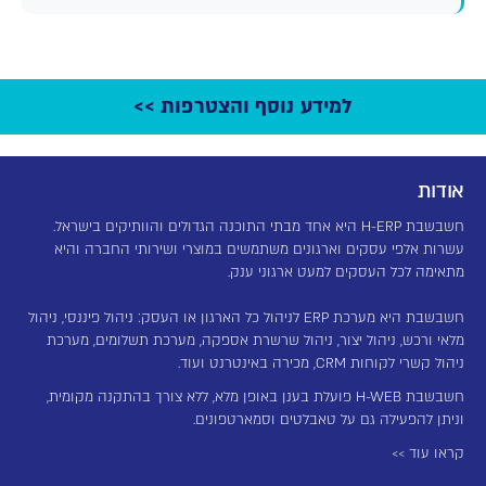
למידע נוסף והצטרפות >>
אודות
חשבשבת H-ERP היא אחד מבתי התוכנה הגדולים והוותיקים בישראל.
עשרות אלפי עסקים וארגונים משתמשים במוצרי ושירותי החברה והיא
מתאימה לכל העסקים למעט ארגוני ענק.
חשבשבת היא מערכת ERP לניהול כל הארגון או העסק: ניהול פיננסי, ניהול
מלאי ורכש, ניהול יצור, ניהול שרשרת אספקה, מערכת תשלומים, מערכת
ניהול קשרי לקוחות CRM, מכירה באינטרנט ועוד.
חשבשבת H-WEB פועלת בענן באופן מלא, ללא צורך בהתקנה מקומית,
וניתן להפעילה גם על טאבלטים וסמארטפונים.
קראו עוד >>