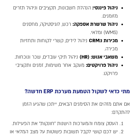
ניהול פיננסי
:
הנהלת חשבונות, תקציבים וניהול תזרים
מזומנים.
ניהול שרשרת אספקה
:
רכש, לוגיסטיקה, מחסנים
(WMS) ומלאי.
מכירות ו
:CRM
ניהול לידים, קשרי לקוחות ותחזיות
מכירה.
משאבי אנוש
: (HR)
ניהול תיקי עובדים, שכר ונוכחות.
ניהול פרויקטים
:
מעקב אחר משימות, זמנים ותקציבי
פרויקט.
מתי כדאי לשקול הטמעת מערכת
ERP
חדשה
?
אם אתם מזהים את הסימנים הבאים, ייתכן שהגיע הזמן
להתקדם:
העסק צומח והמערכות הישנות "חונקות" את הפעילות.
יש לכם קושי לקבל תשובות פשוטות על מצב המלאי או