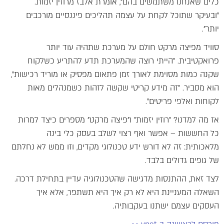
כלים שאנחנו משתמשים בהם", אומרת אלבז מרוזין יזמות.
"ובעיקר שתוכל לקחת על עצמה תהליכים פיננסיים מורכבים
יותר".
סוויד מפיצה מרקט חולם על מערכת שתהיה עוד יותר
פרואקטיבית. "הייתי רוצה שהמערכת תדע להתריע כשלקוח
שקנה כמות מסוימת לאורך זמן פתאום מפסיק או מוריד רכישות",
הוא מסביר. "זה מידע קריטי שקשה לזהות כשמנהלים מאות
לקוחות ואלפי פריטים".
אז מה למדנו? "רוזין יזמות" ו"פיצה מרקט" מספרים כיצד למרות
כל החששות – אפשר ואף רצוי לשלב בעסק כלי בינה
מלאכותית: זה לא דורש ידע טכנולוגי מקדים, וזו ממש לא נחלתם
של גופים גדולים בלבד.
לצד זאת, ההתנסות מדגישה שהטכנולוגיה עדיין בתחילת דרכה.
השאלה המעניינת היא לא רק איך היא תשתפר, אלא איך
העסקים עצמם ישתנו בעקבותיה.