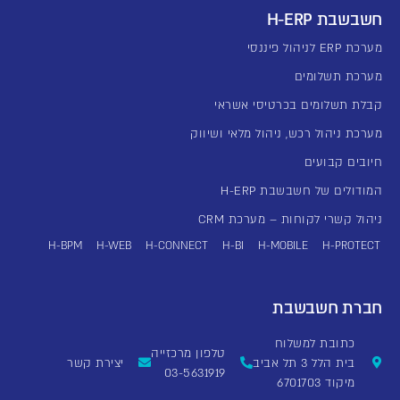
חשבשבת H-ERP
מערכת ERP לניהול פיננסי
מערכת תשלומים
קבלת תשלומים בכרטיסי אשראי
מערכת ניהול רכש, ניהול מלאי ושיווק
חיובים קבועים
המודולים של חשבשבת H-ERP
ניהול קשרי לקוחות – מערכת CRM
H-BPM
H-WEB
H-CONNECT
H-BI
H-MOBILE
H-PROTECT
חברת חשבשבת
כתובת למשלוח
טלפון מרכזייה
בית הלל 3 תל אביב
יצירת קשר
03-5631919
מיקוד 6701703