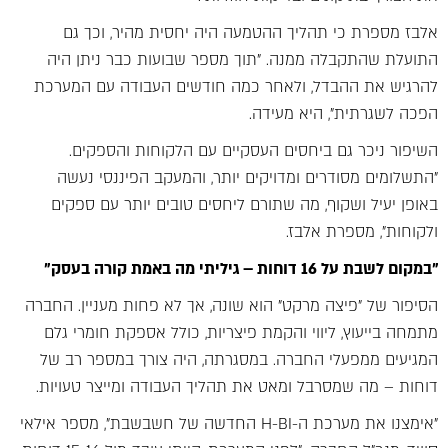
אלבז מספרת כי תהליך ההטמעה היה יחסית מהיר, וכך גם
התועלת שהתקבלה ממנה. "תוך מספר שבועות כבר ניתן היה
להרגיש את ההבדל, ולאחר כמה חודשים העבודה עם המערכת
הפכה לשגרתית", היא מעידה.
השיפור ניכר גם ביחסים העסקיים עם הלקוחות והספקים.
"התשלומים מסודרים ומדויקים יותר, והמעקב הפיננסי נעשה
באופן יעיל ושקוף, מה שתורם ליחסים טובים יותר עם ספקים
ולקוחות", מספרת אלבז.
"במקום לשבת על 16 דוחות – גיליתי מה באמת קורה בעסק"
הסיפור של "פיצה מרקט" הוא שונה, אך לא פחות מעניין. החברה
מתמחה בייעוץ, ליווי והקמת פיצריות, כולל אספקת חומרי גלם
המגיעים ממפעלי החברה. במסגרתה, היה צורך במספר רב של
דוחות – מה שמסרבל ומאט את תהליך העבודה ומייצר טעויות.
"אימצנו את מערכת ה-H-BI החדשה של חשבשבת", מספר אילאי