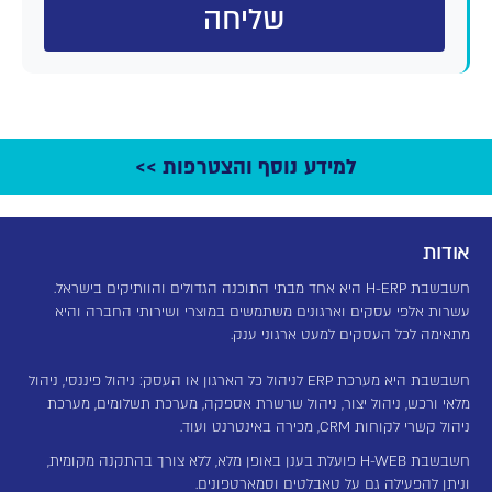
שליחה
למידע נוסף והצטרפות >>
אודות
חשבשבת H-ERP היא אחד מבתי התוכנה הגדולים והוותיקים בישראל.
עשרות אלפי עסקים וארגונים משתמשים במוצרי ושירותי החברה והיא
מתאימה לכל העסקים למעט ארגוני ענק.
חשבשבת היא מערכת ERP לניהול כל הארגון או העסק: ניהול פיננסי, ניהול
מלאי ורכש, ניהול יצור, ניהול שרשרת אספקה, מערכת תשלומים, מערכת
ניהול קשרי לקוחות CRM, מכירה באינטרנט ועוד.
חשבשבת H-WEB פועלת בענן באופן מלא, ללא צורך בהתקנה מקומית,
וניתן להפעילה גם על טאבלטים וסמארטפונים.