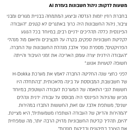
משעות לדקות: ניהול חשבונות בעזרת AI
בחברת רוזין יזמות הנדסה וביצוע, המתמחה בבניית מגורים ומבני
ציבור, ניהול החשבונות היה כרוך באתגרים לא קטנים. "העבודה
הפיננסית כללה תהליכים ידניים רבים, במיוחד בכל הנוגע
לקליטת חשבוניות ספקים, בקרה על תקציבים ותיאום מול מנהלי
הפרויקטים", מספרת נופר אלבז, מנהלת החשבונות של החברה.
"העבודה הידנית יצרה עומס, האריכה את זמני העיבוד והייתה
חשופה לטעויות אנוש."
לפני כחצי שנה החליטה החברה לאמץ את מערכת H-Dokka
של חשבשבת, המבוססת על בינה מלאכותית. "בהתחלה היו
חששות לגבי התאמה של המערכת לעבודה השוטפת, במיוחד
מכיוון שהניהול הפיננסי היה מבוסס על עבודה ידנית ונהלים
ישנים", משתפת אלבז. עם זאת, החששות התבדו במהירות.
"המהירות והדיוק של העבודה השתפרו משמעותית", היא מציינת.
"היום, תהליך קליטת החשבוניות מדויק הרבה יותר, מה שמפחית
את הצורך בתיקונים ובדיקות חוזרות".