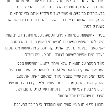
סוויד, מנכ"ל החברה. "לפני המערכת, הייתי עובד מול 15-16 דוחות
שונים כדי להפיק נתונים", הוא משחזר. "עכשיו הכל מרוכז
בדשבורדים מרוכזים, ואפשר לשלוט ולהזיז אותם כדי להתאים
לעסק שלנו. אפשר לראות השוואה בין החודשים, גרפים, השוואה
לשנה קודמת".
בניגוד לחששות שמלוות לעתים הטמעת טכנולוגיות חדשות, סוויד
היה נלהב באימוץ המערכת. "נרשמתי באופן מיידי", הוא מספר.
"אני מאמין בניתוח נתונים ואנליטיקה חכמה. מה שעשו אנליסטים
בעבר, היום אפשר לעשות בצורה יותר פשוטה וזולה".
סוויד מספר על תוצאות שלא איחרו להגיע: "השימוש בכלי
המודיעין העסקי המבוסס על AI נתן לי השקפה מאוד טובה על
סוכני המכירות שלי", מסביר סוויד. "פתאום ראיתי את קצב
ההתקדמות שלהם, ממש ברמה היומית ולא רק ברמה החודשית,
ויכולתי לבנות צפי של מכירות וניתוח של פריטים, מבחינת
הפרטים שנמכרים יותר ופחות".
יתרון נוסף אותו מציין סוויד הוא העובדה כי מדובר במערכת