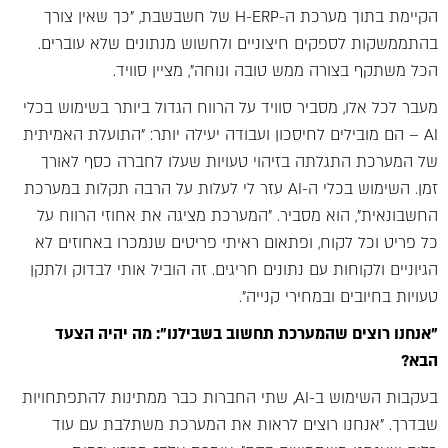
הקיימת בתוך מערכת ה-H-ERP של חשבשבת, "כך שאין צורך
בהתממשקות לספקים חיצוניים ולחשוש מנתונים שלא עוברים.
הכל משתקף בצורה ממש טובה ונוחה", מציין סוויד.
מעבר לכל אלו, מסביר סוויד על הרווח הגדול ביותר בשימוש בכלי
AI – הם מובילים לחיסכון ועבודה יעילה יותר: "התועלת האמיתית
של המערכת התגלתה בזיהוי טעויות שעלו לחברה כסף לאורך
זמן. השימוש בכלי ה-AI עזר לי לעלות על הרבה תקלות במערכת
החשבונאית", הוא מסביר. "המערכת מציגה את אחוזי הרווח על
כל פריט וכל לקוח, ופתאום ראיתי פריטים שנמכרו באחוזים לא
הגיוניים ולקוחות עם נתונים חריגים. זה הוביל אותי לבדוק ולתקן
טעויות בחיובים ובמחירי קנייה".
"אנחנו רוצים שהמערכת תחשוב בשבילנו": מה יהיה הצעד
הבא?
בעקבות השימוש ב-AI, שתי החברות כבר ממתינות להתפתחויות
שבדרך. "אנחנו רוצים לראות את המערכת משתלבת עם עוד