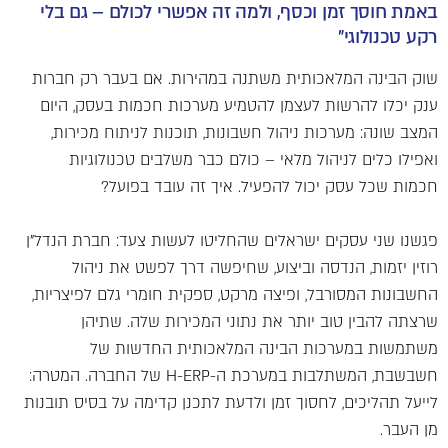
באמת חוסך זמן וכסף, ולמה זה אפשרי לכולם – גם בלי
רקע טכנולוגי"
שוק הבינה המלאכותית משתנה במהירות. אם בעבר רק חברות
ענק יכלו להרשות לעצמן להטמיע מערכות חכמות בעסק, היום
המצב שונה: מערכות ניהול חשבונות, תוכנות לניתוח מכירות,
ואפילו כלים לניהול מלאי – כולם כבר משלבים טכנולוגיות
חכמות שכל עסק יכול להפעיל. איך זה עובד בפועל?
פגשנו שני עסקים ישראלים שהחליטו לעשות צעד: חברת הנדל"ן
רוזין יזמות, הנדסה וביצוע, שחיפשה דרך לפשט את ניהול
החשבונות המסורבל, ופיצה מרקט, ספקית חומרי גלם לפיצריות,
שרצתה להבין טוב יותר את נתוני המכירות שלה. שתיהן
משתמשות במערכות הבינה המלאכותית החדשות של
חשבשבת, המשתלבות במערכת ה-H-ERP של החברה. המטרה:
לייעל תהליכים, לחסוך זמן ולדעת לתכנן קדימה על בסיס תובנות
מן העבר.