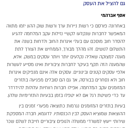
גם להציל את העסק
אסף אברהמי
באחרונה פורסם כי רשות ניירות ערך ורשות שוק ההון יזמו מתווה
המאפשר לחברות שנקלעו לקשיי נזילות עקב המלחמה להגיע
להסדר חוב מוסכם עם בעלי איגרות החוב ולדחות בשנה את
התשלום לנושים. זהו מהלך מבורך, הממחיש את הצורך לתת
מענה למצוקה שאליה נקלעים יותר ויותר עסקים במשק. אלא,
שהמענה הזה תקף בעיקר לחברות ציבוריות ואינו מסייע לעשרות
אלפי עסקים קטנים ובינוניים. עסקים אלה אינם מנפיקים איגרות
חוב ולא נסחרים בבורסה, אך גם הם סובלים מפגיעה בתזרים
המזומנים עקב המלחמה. אפילו חברות רווחיות עלולות להידרדר
עד כדי פשיטת רגל אם לא יטפלו בזמן בבעיות התזרימיות שלהן.
בעיות בתזרים המזומנים נגרמות כתוצאה מפערי זמנים בין
ההוצאות שמוציא העסק לבין הכנסותיו. לדוגמא, חברה המספקת
שירותי ייעוץ למשרדי ממשלה ולגופים ציבוריים חייבת לשלם שכר