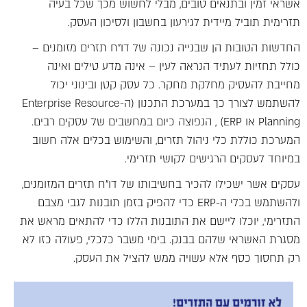
אשראי זמין ובתנאים טובים, מבלי לחשוש מכך שכל בעיה
תזרימית תוביל מיידית לגירעון בחשבון ולסיכון העסק.
החדשות הטובות הן שבנייה נכונה של דו"ח תזרים מזומנים –
כולל תחזיות לעתיד הנראה לעין – אינה מדע טילים ואינה
מחייבת להעסיק מחלקת מחקר. כל עסק קטן ובינוני יכול
להשתמש לצורך כך במערכת התכנון (ה-Enterprise Resource
Planning או ERP) , הנפוצה כיום במחשבים של עסקים רבים.
המערכת כוללת כלי ניהול תזרים, והשימוש בכלים אלה חשוב
במיוחד לעסקים הרגישים לקושי תזרימי.
עסקים אשר ישכילו להכיר בחשיבותו של דו"ח תזרים המזומנים,
ולהשתמש בכלי ה-ERP כדי להפיק בזמן תובנות לגבי מצבם
התזרימי, יוכלו ליישם את התובנות הללו כדי להתאים מראש את
מסגרת האשראי שלהם בבנק. בימי משבר כלכלי, פעולה כזו לא
רק תחסוך כסף אלא עשויה ממש להציל את העסק.