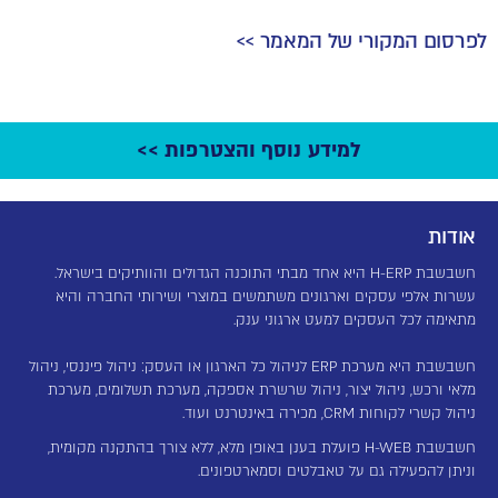
לפרסום המקורי של המאמר >>
למידע נוסף והצטרפות >>
אודות
חשבשבת H-ERP היא אחד מבתי התוכנה הגדולים והוותיקים בישראל.
עשרות אלפי עסקים וארגונים משתמשים במוצרי ושירותי החברה והיא
מתאימה לכל העסקים למעט ארגוני ענק.
חשבשבת היא מערכת ERP לניהול כל הארגון או העסק: ניהול פיננסי, ניהול
מלאי ורכש, ניהול יצור, ניהול שרשרת אספקה, מערכת תשלומים, מערכת
ניהול קשרי לקוחות CRM, מכירה באינטרנט ועוד.
חשבשבת H-WEB פועלת בענן באופן מלא, ללא צורך בהתקנה מקומית,
וניתן להפעילה גם על טאבלטים וסמארטפונים.