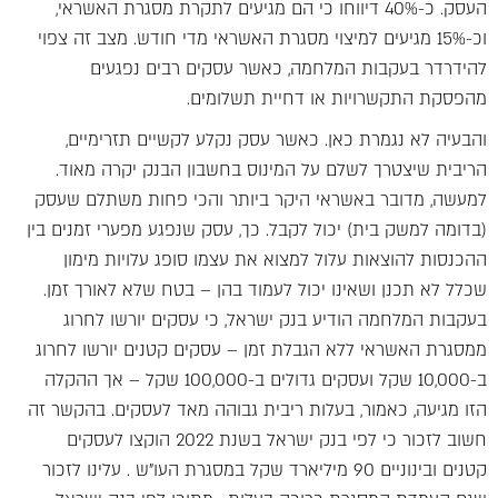
העסק. כ-40% דיווחו כי הם מגיעים לתקרת מסגרת האשראי,
וכ-15% מגיעים למיצוי מסגרת האשראי מדי חודש. מצב זה צפוי
להידרדר בעקבות המלחמה, כאשר עסקים רבים נפגעים
מהפסקת התקשרויות או דחיית תשלומים.
והבעיה לא נגמרת כאן. כאשר עסק נקלע לקשיים תזרימיים,
הריבית שיצטרך לשלם על המינוס בחשבון הבנק יקרה מאוד.
למעשה, מדובר באשראי היקר ביותר והכי פחות משתלם שעסק
(בדומה למשק בית) יכול לקבל. כך, עסק שנפגע מפערי זמנים בין
ההכנסות להוצאות עלול למצוא את עצמו סופג עלויות מימון
שכלל לא תכנן ושאינו יכול לעמוד בהן – בטח שלא לאורך זמן.
בעקבות המלחמה הודיע בנק ישראל, כי עסקים יורשו לחרוג
ממסגרת האשראי ללא הגבלת זמן – עסקים קטנים יורשו לחרוג
ב-10,000 שקל ועסקים גדולים ב-100,000 שקל – אך ההקלה
הזו מגיעה, כאמור, בעלות ריבית גבוהה מאד לעסקים. בהקשר זה
חשוב לזכור כי לפי בנק ישראל בשנת 2022 הוקצו לעסקים
קטנים ובינוניים 90 מיליארד שקל במסגרת העו"ש . עלינו לזכור