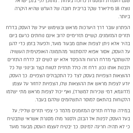
שגם העמדת המסגרת כרוכה בעלות . מתוכן לפי בנק ישראל
נוצלו 18 מיליארד שקל בריבית חובה של העו"ש שהיא היקרה
ביותר.
הפתרון עובר דרך היערכות מראש ובשימוש יעיל של העסק בדו"ח
תזרים המזומנים. קשיים תזרימיים לרוב אינם נוחתים כרעם ביום
בהיר אלא ניתן לצפות אותם מבעוד מועד, ולפעול בזמן כדי להגן
על העסק. אסור אפוא להסתנוור מהתמונה האופטימית העשויה
להשתקף מדו"ח הרווח וההפסד אלא יש לשים לב לדו"ח התזרים
ולבנות אותו נכון. דו"ח זה כולל תחזית לטווח קצר ובינוני של כל
ההוצאות הצפויות בעסק לצד כל התקבולים הצפויים. כך העסק
יודע לצפות מראש את ההוצאות שלו, הצפויות לחזור על עצמן
(לדוגמא, דמי שכירות למשרד), ואף יכול לצפות מראש מתי ישלמו
הלקוחות בהתאם למוסר התשלומים שלהם בעבר.
במידה שדו"ח תזרים המזומנים מלמד כי צפוי תזרים שלילי, על
בעל העסק לפנות אל הבנק ולסגור מולו מסגרת אשראי שתבטיח
כי לא תהיה חריגה למינוס. כך יבטיח לעצמו העסק מבעוד מועד