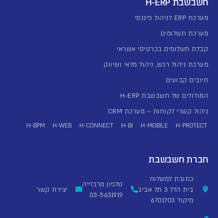
חשבשבת H-ERP
מערכת ERP לניהול פיננסי
מערכת תשלומים
קבלת תשלומים בכרטיסי אשראי
מערכת ניהול רכש, ניהול מלאי ושיווק
חיובים קבועים
המודולים של חשבשבת H-ERP
ניהול קשרי לקוחות – מערכת CRM
H-BPM
H-WEB
H-CONNECT
H-BI
H-MOBILE
H-PROTECT
חברת חשבשבת
כתובת למשלוח
טלפון מרכזייה
בית הלל 3 תל אביב
יצירת קשר
03-5631919
מיקוד 6701703