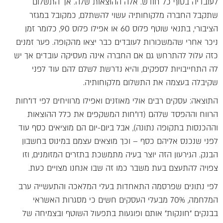
לעובדיה בסוף כל חודש. אלה ההוצאות שלה. אך התשלום
שתקבל החברה מלקוחותיה עשוי להשתלם, כמקובל במגזר
הציבורי, בתנאי שוטף פלוס 60 או אפילו פלוס 90, כלומר זמן
ניכר אחרי שהמשכורות לעובדים כבר יצאו מהקופה. פער זמנים
כזה עלול להתרחש גם אם החברה אינה מעסיקה עובדים אך יש
לה התחייבויות לספקים, והיא נדרשת לשלם להם עוד לפני
שקיבלה בעצמה את התשלום מלקוחותיה.
התוצאה: עסקים רבים אולי מאוזנים ואפילו מרוויחים לפי דו"חות
הרווח וההפסד שלהם (דו"חות המשקפים את כלל ההוצאות
וההכנסות בתקופה נתונה), אבל ביום-יום הם מוציאים כסף עוד
לפני שנכנס אליהם כסף – וכך מוצאים עצמם במינוס בחשבון
הבנק. הגירעון הזה יוצר בעיה מתמשכת בתזרים המזומנים, וזו
צפויה להתעצם בעת משבר כמו זה שבו אנחנו מצויים כעת.
לפי נתונים שפרסמה התאחדות בעלי המלאכה והתעשייה ערב
המלחמה, 70% מבעלי העסקים חשים כי מסגרות האשראי
בבנקים "חונקות" אותם ופוגעות בתפעול השוטף ובצמיחה של