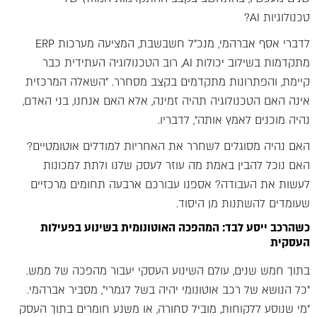
טכנולוגיות AI?
לדברי אסף אברהמי, מנכ"ל חשבשבת, המציעה מערכות ERP
מתקדמות בשילוב יכולות AI, רוב הטכנולוגיה העתידית כבר
קיימת, והפתרונות מתקדמים בקצב מסחרר. "השאלה המרכזית
אינה האם הטכנולוגיה תהיה זמינה, אלא האם אנחנו, בני האדם,
נהיה מוכנים לאמץ אותה", לדבריו.
האם נהיה מסוגלים לשחרר את האחריות למודלים אוטומטיים?
האם נוכל להבין באמת מה עוזר לעסק שלנו ולתת למכונות
לעשות את העבודה? אספנו עבורכם ארבעה תחומים מרכזיים
שעומדים להשתנות מן היסוד.
כשהרכב ייסע לבד: המהפכה האוטונומית בשינוע בפעילות
העסקית
בתוך חמש שנים, עולם השינוע העסקי יעבור מהפכה של ממש.
"כל הנושא של רכב אוטונומי יהיה בשל לגמרי", מסביר אברהמי.
"מי שנוסע ללקוחות, מוביל סחורה, או משנע חומרים בתוך העסק