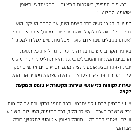
– ברצפות המפעל, באולמות התצוגה – הכל יתבצע באופן
אוטומטי לחלוטין."
למעשה, הטכנולוגיה כבר קיימת היום, אך החסם העיקרי הוא
תפיסתי. "קשה לנו לקבל שמחשב יעשה טעות," אומר אברהמי.
"אנחנו מקבלים שבן אדם טועה, אבל מתקשים לסלוח למכונה."
בעתיד הקרוב, מערכת בקרה מרכזית תנהל את כל תנועת
הרכבים, המלגזות והמובילים בעסק. היא תחליט מי ייקח מה, מי
יוביל ולאן, ותבצע אופטימיזציה מתמדת. "עובדים אנושיים יפקחו
על המערכת, אך לא יבצעו את הנהיגה עצמה", מסביר אברהמי.
שירות לקוחות בלי אנשי שירות: תקשורת אוטומטית מקצה
לקצה
שינוי מרחיק לכת נוסף יתרחש בכל הנוגע לתקשורת עם לקוחות.
"כל שרשרת הערך – משלב הליד, דרך ההזמנה, המשלוח, השינוע
ושלב שאחרי-המכירה – תנוהל באופן אוטומטי לחלוטין," חוזה
אברהמי.