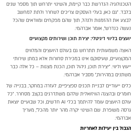
הטכנולוגיה הנדרשת כבר קיימת, והשינוי יתרחש תוך מספר שנים
בלבד. "גם כאן, בעלי העסקים צריכים לשחרר ולתת למחשב
לבצע את ההזמנות ולנהל, תוך שהם מפקחים ומוודאים שהכל
נעשה כנדרש", אומר אברהמי.
יועצים בליווי דיגיטלי: יצירת תוכן ושירותים מקצועיים
האצה משמעותית תתרחש גם בעולם היועצים והמלווים
המקצועיים, שעיסוקם אינו במכירת סחורות אלא במתן שירותי
ייעוץ וליווי. "יצירת תוכן, ניהול תוכן, הכנת מצגות – כל אלה כבר
משתנים במהירות," מסביר אברהמי.
כלים ייעודיים לבניית תכנים ספציפיים, לעזרה במחקר, בבנייה של
חומרים ובהצגה הוויזואלית שלהם משתדרגים בקצב מסחרר. "כל
עולם היועצים עומד להיתמך בכלי AI חדשים, וכל שבועיים יוצאת
גרסה משופרת. שם השינוי יקרה מהר יותר מהכל", מעריך
אברהמי.
הגבול בין יעילות לאחריות