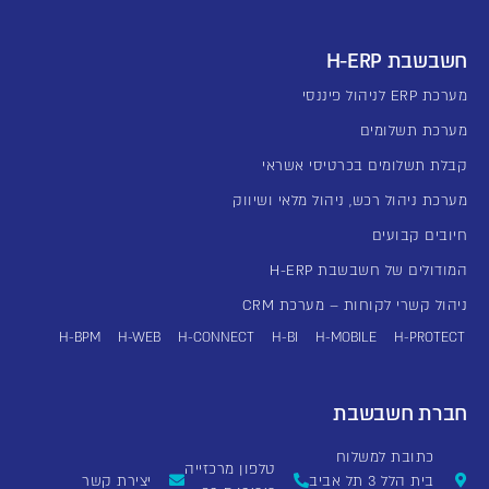
חשבשבת H-ERP
מערכת ERP לניהול פיננסי
מערכת תשלומים
קבלת תשלומים בכרטיסי אשראי
מערכת ניהול רכש, ניהול מלאי ושיווק
חיובים קבועים
המודולים של חשבשבת H-ERP
ניהול קשרי לקוחות – מערכת CRM
H-BPM
H-WEB
H-CONNECT
H-BI
H-MOBILE
H-PROTECT
חברת חשבשבת
כתובת למשלוח
טלפון מרכזייה
בית הלל 3 תל אביב
יצירת קשר