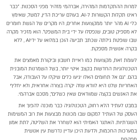
למרות ההתקדמות המהירה, אברהמי מזהיר מפני הסכנות. "כבר
ראינו תקלות הקשורות ל-AI. בעולם עריכת הדין, למשל, שאימץ
כלי AI מהר יותר ממקצועות אחרים, היו מקרים של הגשת חומרים
לא מספיק טובים, שנפסלו על ידי בית המשפט". הוא מזכיר מקרה
שבו שופטת גילתה שכתב תביעה הוכן במלואו על ידיAI , ללא
בקרה אנושית מספקת.
לעומת זאת, מקצועות כמו ראיית חשבון וביקורת מאמצים את
הטכנולוגיות החדשות בקצב איטי יותר, בשל השמרנות המובנית
בהם. "גם אל תחומים האלו יגיעו כלים שיקלו על העבודה, אבל
האחריות שלנו היא לוודא שזה יקרה בצורה אחראית, ולא יחליף
את האנשים בקצה שמוודאים שאין כשלים", מסכם אברהמי.
במבט לעתיד הלא רחוק, הטכנולוגיה כבר מוכנה להפוך את
העסק של העתיד למקום שבו מכונות מבצעות את רוב המשימות
השגרתיות. האתגר האמיתי הוא לשחרר את השליטה, לתת אמון
במערכות החכמות, ולדעת היכן עדיין נדרשת עין אנושית
מפקחת.