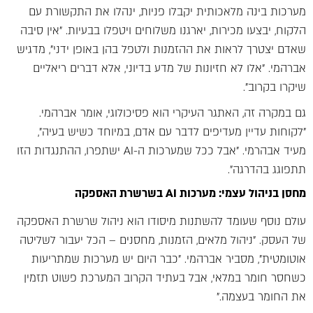
מערכות בינה מלאכותית יקבלו פניות, ינהלו את התקשורת עם
הלקוח, יבצעו מכירות, יארגנו משלוחים ויטפלו בבעיות. "אין סיבה
שאדם יצטרך לראות את ההזמנות ולטפל בהן באופן ידני", מדגיש
אברהמי. "אלו לא חזיונות של מדע בדיוני, אלא דברים ריאליים
שיקרו בקרוב".
גם במקרה זה, האתגר העיקרי הוא פסיכולוגי, אומר אברהמי.
"לקוחות עדיין מעדיפים לדבר עם אדם, במיוחד כשיש בעיה",
מעיד אבהרמי. "אבל ככל שמערכות ה-AI ישתפרו, ההתנגדות הזו
תתפוגג בהדרגה".
מחסן בניהול עצמי: מערכות AI בשרשרת האספקה
עולם נוסף שעומד להשתנות מיסודו הוא ניהול שרשרת האספקה
של העסק. "ניהול מלאים, הזמנות, מחסנים – הכל יעבור לשליטה
אוטומטית", מסביר אברהמי. "כבר היום יש מערכות שמתריעות
כשחסר חומר במלאי, אבל בעתיד הקרוב המערכת פשוט תזמין
את החומר בעצמה."