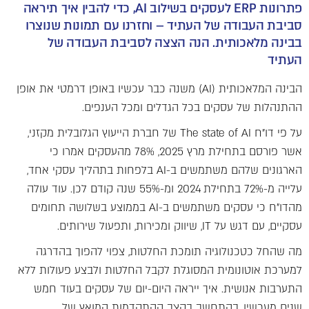
פתרונות ERP לעסקים בשילוב AI, כדי להבין איך תיראה
סביבת העבודה של העתיד – וחזרנו עם תמונות שנוצרו
בבינה מלאכותית. הנה הצצה לסביבת העבודה של
העתיד
הבינה המלאכותית (AI) משנה כבר עכשיו באופן דרמטי את אופן
ההתנהלות של עסקים בכל הגדלים ומכל הענפים.
על פי דו"ח The state of AI של חברת הייעוץ הגלובלית מקזני,
אשר פורסם בתחילת מרץ 2025, 78% מהעסקים אמרו כי
הארגונים שלהם משתמשים ב-AI בלפחות בתהליך עסקי אחד,
עלייה מ-72% בתחילת 2024 ומ-55% שנה קודם לכן. עוד עולה
מהדו"ח כי עסקים משתמשים ב-AI בממוצע בשלושה תחומים
עסקיים, עם דגש על IT, שיווק ומכירות, ותפעול שירותים.
מה שהחל כטכנולוגיה תומכת החלטות, צפוי להפוך בהדרגה
למערכת אוטונומית המסוגלת לקבל החלטות ולבצע פעולות ללא
התערבות אנושית. איך ייראה היום-יום של עסקים בעוד חמש
שנים מעכשיו, בהתחשב בקצב ההתקדמות המואץ של