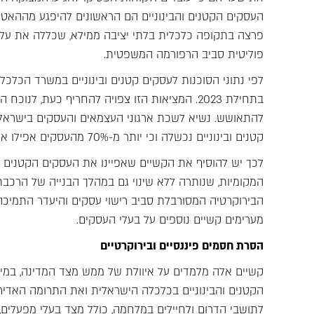
העסקים הקטנים והבינוניים הם הראשונים להיפגע מההאטה
פרצה בתקופה כלכלית בלתי יציבה ממילא, שכללה את עליי
פוליטית סביב הרפורמה המשפטית.
בתחילת 2023. המציאות הזו צפויה להחריף כעת,
להתאושש. נשיא לשכת ארגוני העצמאים והעסקים בישראל ה
קטנים ובינוניים נכשלה וכי יותר מ-70% מהעסקים אפילו אינם ניגשים לבדוק את האפשרות לקבל ממנה מימון.
לכך יש להוסיף את הקשיים שאפיינו את העסקים הקטנים וה
המקומיות, שנותרה ללא שינוי גם במהלך הבנייה של הרכבת
הבירוקרטיה המסורבלת סביב רישוי עסקים והיעדר התמיכ
מערימים קשיים נוספים על בעלי העסקים.
הסרת חסמים פיננסיים ובירוקרטיים
קשיים אלה מלמדים על איוולת של ממש מצד המדינה, במ
הקטנים והבינוניים בכלכלה הישראלית ואת התרומה האדי
לתושבי הדרום ולחיילים במלחמה, כולל מצד בעלי מפעלים