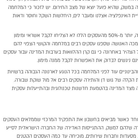
 במשק, שהיא פועל יוצא של מצב החירום. יש לזכור כי המלחמה
ת האינפלציה אצלנו ומעבר לים, היחלשות השקל וחוסר ודאות
לפי נתוני הסוכנות לעסקים קטנים ובינוניים במשרד הכלכלה, יותר מ-50% מהעסקים הללו לא הצליחו לקבל אשראי ומימון
 לנוכח המכה האנושה שספגו עסקים רבים במלחמה והקושי הצפוי להם
צהיר באחרונה כי גם קרן ההלוואות בערבות המדינה עבור עסקים
בינוניים עוד לפני המלחמה בכל הנוגע לארנונה הגבוהה ברשויות
 הקלה של גוש דן והותירה עסקים רבים אל מול שוקת שבורה.
ה מצד המדינה בהטמעת חדשנות טכנולוגית ובהתייעלות עסקית
יוחד כאשר מביאים בחשבון את התפקיד המרכזי שממלאים העסקים
רה שלהם למשק. ההתגייסות האדירה של החברה הישראלית לסייע
, מסעדות וחברות שירותים, מוכיחה עד כמה העסקים הקטנים