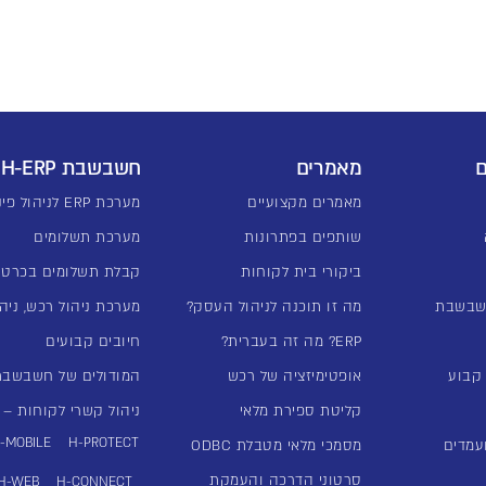
ם
מאמרים
חשבשבת H-ERP
מאמרים מקצועיים
מערכת ERP לניהול פיננסי
שותפים בפתרונות
מערכת תשלומים
ביקורי בית לקוחות
קבלת תשלומים בכרטי
שבשבת
מה זו תוכנה לניהול העסק?
מערכת ניהול רכש, ניהו
ERP? מה זה בעברית?
חיובים קבועים
אופטימיזציה של רכש
המודולים של חשבשבת -ERP
קליטת ספירת מלאי
ניהול קשרי לקוחות – מע
-MOBILE
H-PROTECT
עמדים
מסמכי מלאי מטבלת ODBC
סרטוני הדרכה והעמקת
H-WEB
H-CONNECT