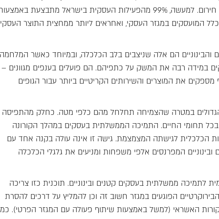
והבינוניים הם השדרה המרכזית של ישראל – במיוחד בעת חירום. למעשה, 99% מהפעילות העסקית בישראל מתבצעת באמצעו
ם קטנים ובינוניים. העסקים האלה מעסיקים כ-60% מכלל המועסקים במגזר העסקי, ואחראים ליותר ממחצית התוצר העסקי
והבינוניים הם אלה שניצבים בלב הכלכלה, ובמיוחד כאשר המלחמה
ם במידה רבה את המשק על כתפיהם. הם פועלים בענפים מגוונים –
אף מספקים את המוצרים והשירותים הקריטיים ביותר עבור הגופים
ם הגדולים במטרה שהצמיחה תחלחל מהם כלפי מטה. כחלק מהתפיסה
כל תחומי החיים. התמיכה הממשלתית בעסקים במהלך הקורונה
ת הכלכלית לגישתה המצמצמת. גישה זו אינה עולה בקנה אחד עם
ובינוניים המפרנסים אלפי משפחות ומניעים את גלגלי הכלכלה
לתמיכה ממשלתית בעסקים קטנים ובינוניים. תוכנית כזו צריכה
הבירוקרטיים הפוגעים במגזר חשוב זה וכן להמליץ על דרכים להסרת
רות האשראי (למשל באמצעות שיתוף פעולה עם המגזר הפרטי). כמו