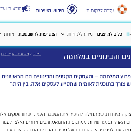
הודעות ועדכ
עזרה ללקוחות
חידוש השירות
H
כלים למייצגים
מידע ללקוחות
הצטרפות לחשבשבת
אודות
ראשי
>
מאמרים מקצועיים
>
ם והבינוניים במלחמה
הכלכלית במשק הצטמצמה בכ-50% מאז פרוץ המלחמה – והעסקים הקטנים והבינוניים הם הראשונים
 צורך בתוכנית לאומית שתסייע לעסקים אלה, בין היתר
צוקה מיוחדת, שמתחילה להזכיר את המשבר העמוק שחוו עסקים אלה
רום הארץ, נפגעו ישירות ממתקפת החמאס, ורבים אחרים נאלצו לסגור
חלה עוד לפני פרוץ הקרבות בשל סביבת הריבית הגבוהה, אך כעת