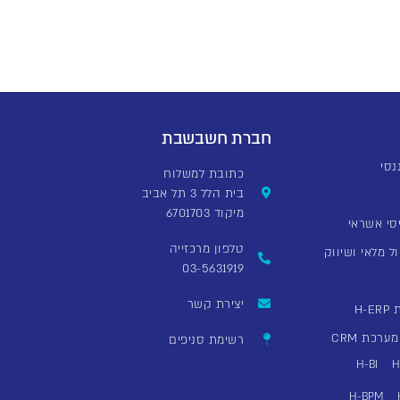
חברת חשבשבת
כתובת למשלוח
בית הלל 3 תל אביב
מיקוד 6701703
סי אשראי
טלפון מרכזייה
ל מלאי ושיווק
03-5631919
יצירת קשר
H
רכת CRM
רשימת סניפים
H-BI
H
H-BPM