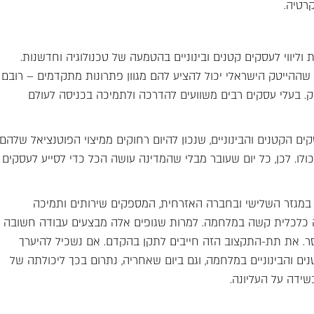
רטיה.
ליווי לעסקים קטנים ובינוניים בהטמעה של טכנולוגיה וחדשנות.
שההייטק הישראלי יכול להציע להם מגוון פתרונות מתקדמים – רובם
סק. בעלי עסקים רבים משוועים להדרכה ולתמיכה בכניסה לעולם
 הקטנים והבינוניים, שנכון להיום רחוקים ממיצוי הפוטנציאל שלהם.
 כולו. לכן, כל יום שעובר מבלי שהמדינה עושה הכל כדי לסייע לעסקים
ם במגזר השלישי ובחברה האזרחית, המספקים שירותים ותמיכה
כה כלכלית קשה במלחמה. למרות שגופים אלה מבצעים עבודה חשובה
סר. את תת-התקצוב הזה חייבים לתקן בהקדם. אם נשכיל להיערך
ם והבינוניים במלחמה, וגם ביום שאחריה, נתרום בכך ליכולתה של
דה על העליונה.