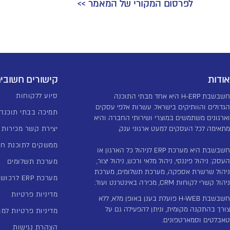
לפרסום המקורי של המאמר >>
אודות
קישורים חשובי
סיוע ללקוחות
חשבשבת H-ERP היא אחד מבתי התוכנה
הגדולים והוותיקים בישראל. עשרות אלפי עסקים
תמיכה בבתי תוכנה
וארגונים משתמשים במוצרי ושירותי החברה והיא
מתאימה לכל העסקים למעט ארגוני ענק.
יצירת קשר מכירות
ממשקים לתוכנת ח
חשבשבת היא מערכת ERP לניהול כל הארגון או
העסק: ניהול פיננסי, ניהול מלאי ורכש, ניהול יצור,
מערכת תשלומים
ניהול שרשרת אספקה, מערכת תשלומים, מערכת
מערכת ERP לרכוש קבוע
ניהול קשרי לקוחות CRM, מכירה באינטרנט ועוד.
מדיניות פרטיות
חשבשבת H-WEB פועלת בענן באופן מלא, ללא
צורך בהתקנה מקומית, וניתן להפעילה גם על
מדיניות פרטיות למו
טאבלטים וסמארטפונים.
הצהרת נגישות