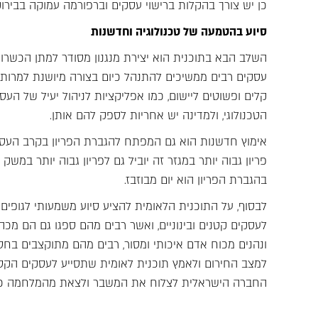
כן יש צורך בהקלות ברישוי עסקים וברפורמה עמוקה בבירוק
סיוע בהטמעה של טכנולוגיה וחדשנות
השלב הבא בתוכנית הוא יצירת מנגנון מסודר למתן הכשרות ו
עסקים רבים ממשיכים להתנהל כיום בצורה מיושנת למרות 
קלים ופשוטים ליישום, כמו אפליקציות לניהול יעיל של הע
הטכנולוגי, ולמדינה יש אחריות לספק להם אותן.
אימוץ חדשנות הוא גם המפתח להגברת הפריון בקרב העסקים
פריון גבוה יותר במגזר זה יוביל גם לפריון גבוה יותר במשק
בהגברת הפריון הוא יום מבוזבז.
לבסוף, על התוכנית הלאומית להציע סיוע משמעותי לגופי
לעסקים קטנים ובינוניים, ואשר רבים מהם ספגו גם הם מ
ונהנים מכוח אדם איכותי ומסור, רבים מהם מתוקצבים בח
למצב החירום ולאמץ תוכנית לאומית שתסייע לעסקים הקטני
החברה הישראלית לצלוח את המשבר ולצאת מהמלחמה כשי