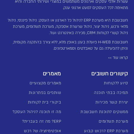
עשרות אלפי עסקים וארגונים משתמשים במוצרי ושירותי החברה והיא
מתאימה לכל העסקים למעט ארגוני ענק.
חשבשבת היא מערכת ERP לניהול כל הארגון או העסק: ניהול פיננסי, ניהול
מלאי ורכש, ניהול יצור, ניהול שרשרת אספקה, מערכת תשלומים, מערכת
ניהול קשרי לקוחות CRM, מכירה באינטרנט ועוד.
חשבשבת H-WEB פועלת בענן באופן מלא, ללא צורך בהתקנה מקומית,
וניתן להפעילה גם על טאבלטים וסמארטפונים.
קראו עוד >>
קישורים חשובים
מאמרים
סיוע ללקוחות
מאמרים מקצועיים
תמיכה בבתי תוכנה
שותפים בפתרונות
יצירת קשר מכירות
ביקורי בית לקוחות
ממשקים לתוכנת חשבשבת
מה זו תוכנה לניהול העסק?
מערכת תשלומים
ERP? מה זה בעברית?
מערכת ERP לרכוש קבוע
אופטימיזציה של רכש