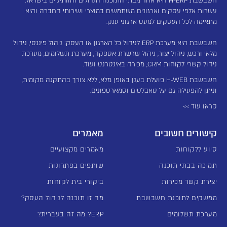
חשבשבת H-ERP היא אחד מבתי התוכנה הגדולים והוותיקים בישראל.
עשרות אלפי עסקים וארגונים משתמשים במוצרי ושירותי החברה והיא
מתאימה לכל העסקים למעט ארגוני ענק.
חשבשבת היא מערכת ERP לניהול כל הארגון או העסק: ניהול פיננסי, ניהול
מלאי ורכש, ניהול יצור, ניהול שרשרת אספקה, מערכת תשלומים, מערכת
ניהול קשרי לקוחות CRM, מכירה באינטרנט ועוד.
חשבשבת H-WEB פועלת בענן באופן מלא, ללא צורך בהתקנה מקומית,
וניתן להפעילה גם על טאבלטים וסמארטפונים.
קראו עוד >>
קישורים חשובים
מאמרים
סיוע ללקוחות
מאמרים מקצועיים
תמיכה בבתי תוכנה
שותפים בפתרונות
יצירת קשר מכירות
ביקורי בית לקוחות
ממשקים לתוכנת חשבשבת
מה זו תוכנה לניהול העסק?
מערכת תשלומים
ERP? מה זה בעברית?