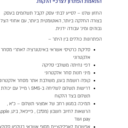
התאמת הפתרון לצרכיי הלקוח.
החזון שלנו – לסייע לבתי עסק לקבל תשלומים בעסק
בצורה החלקה ביותר, האוטומטית ביותר, עם אחוזי הצל
גבוהים ומינ' עבודה ידנית.
הפתרונות כוללים בין היתר –
סליקת כרטיסי אשראי באינטגרציה לאתרי מסחר
אלקטרוני
דפי נחיתה משולבי סליקה
מיני חנות סחר אלקטרוני
קופה רושמת בענן, משולבת אתר מסחר אלקטרוני
דרישות תשלום לשליחה ב-SMS \ מייל עם יכולת
תשלום בצד הלקוח
תמיכה במגוון רחב של אמצעי תשלום – כ"א ,
הרשאות לחיוב חשבון (מס"ב) , פייפאל, בי
pay ועוד
אפשרות לאפליקציית מסוף אשראי בטלפון סלולא