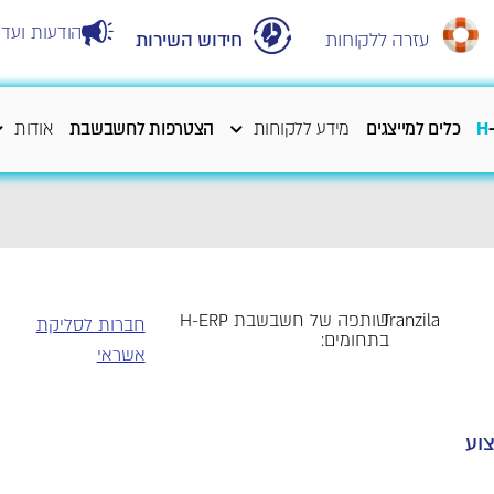
הודעות ועדכ
עזרה ללקוחות
חידוש השירות
H
כלים למייצגים
מידע ללקוחות
הצטרפות לחשבשבת
אודות
Tranzila
שותפה של חשבשבת H-ERP
חברות לסליקת
בתחומים:
אשראי
וע