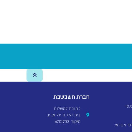
חברת חשבשבת
כתובת למשלוח
בית הלל 3 תל אביב
מיקוד 6701703
סי אשראי