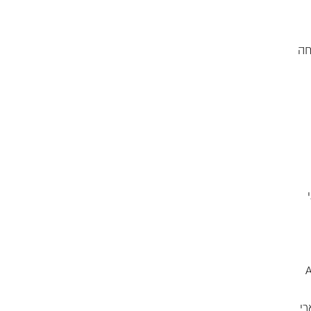
חה
ט, Apple
רי