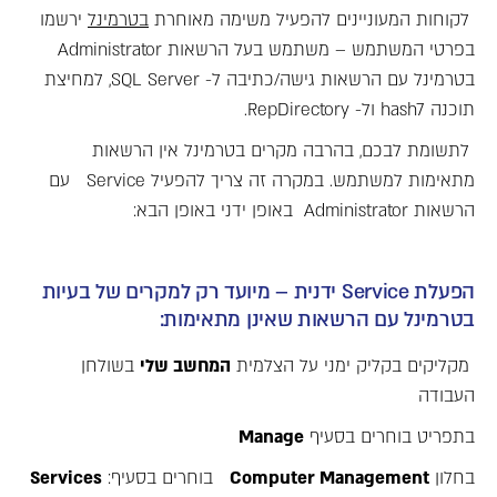
לקוחות המעוניינים להפעיל משימה מאוחרת
בטרמינל
ירשמו
בפרטי המשתמש – משתמש בעל הרשאות Administrator
בטרמינל עם הרשאות גישה/כתיבה ל- SQL Server, למחיצת
תוכנה hash7 ול- RepDirectory.
לתשומת לבכם, בהרבה מקרים בטרמינל אין הרשאות
מתאימות למשתמש. במקרה זה צריך להפעיל Service עם
הרשאות Administrator באופן ידני באופן הבא:
הפעלת Service ידנית – מיועד רק למקרים של בעיות
בטרמינל עם הרשאות שאינן מתאימות:
מקליקים בקליק ימני על הצלמית
המחשב שלי
בשולחן
העבודה
בתפריט בוחרים בסעיף
Manage
בחלון
Computer Management
בוחרים בסעיף:
Services