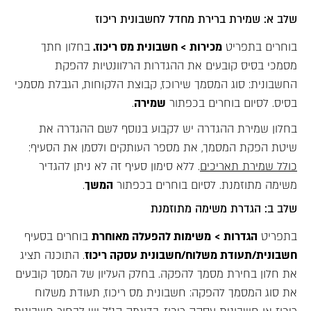
שלב א: שמירת ברירת מחדל לחשבונית ריכוז
בוחרים בתפריט
מכירות > חשבונית מס ריכוז.
בחלון חתך
מסמכי בסיס קובעים את ההגדרות הרלוונטיות להפקת
החשבונית: סוג המסמך שירוכז, קבוצת הלקוחות, הגבלת מסמכי
בסיס. לסיום בוחרים בכפתור
שמירה
.
בחלון שמירת ההגדרה יש לקבוע בנוסף לשם ההגדרה את
שיטת הפקת המסמך, את מספר העותקים ולסמן את הסעיף:
כולל שמירת תאריכים
. ללא סימון סעיף זה לא ניתן להגדיר
משימה מתוזמנת. לסיום בוחרים בכפתור
המשך
.
שלב ב: הגדרת משימה מתוזמנת
בתפריט
הגדרות >
משימות להפעלה מאוחרת
בוחרים בסעיף
חשבונית/תעודת משלוח/חשבונית עסקה ריכוז
. התוכנה תציג
את חלון בחירת מסמך להפקה. בחלק העליון של המסך קובעים
את סוג המסמך להפקה: חשבונית מס ריכוז, תעודת משלוח