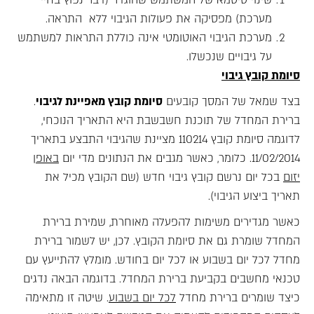
מערכת) מפסיקה את פעולות הגיבוי ללא התראה.
מערכת הגיבוי האוטומטי אינה כוללת התראות למשתמש
על גיבויים שנכשלו.
סיומת קובץ גיבוי
בצד שמאל של המסך קובעים
סיומת קובץ מאפיינת לגיבוי
.
ברירת המחדל של תוכנת חשבשבת היא התאריך הנוכחי,
לדוגמה סיומת קובץ 110214 מציינת שהגיבוי התבצע בתאריך
11/02/2014. כלומר, כאשר מגבים את הנתונים מדי יום
באופן
יזום
בכל יום נרשם קובץ גיבוי חדש (שם הקובץ מכיל את
תאריך ביצוע הגיבוי).
כאשר מגדירים משימות להפעלה מאוחרת, שמירת ברירת
המחדל שומרת גם את סיומת הקובץ. לכן, יש לשמור ברירת
מחדל לכל יום בשבוע או לכל יום בחודש. מומלץ להתייעץ עם
טכנאי מחשבים בקביעת ברירת המחדל. בדוגמה הבאה נדגים
כיצד שומרים ברירת מחדל
לכל יום בשבוע
. שיטה זו מתאימה