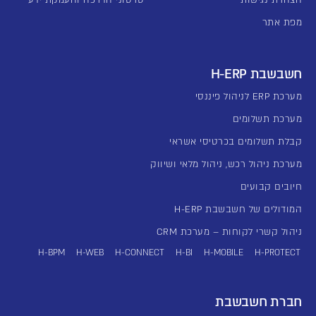
הצהרת נגישות
סרטוני הדרכה והעמקת ידע
מפת אתר
חשבשבת H-ERP
מערכת ERP לניהול פיננסי
מערכת תשלומים
קבלת תשלומים בכרטיסי אשראי
מערכת ניהול רכש, ניהול מלאי ושיווק
חיובים קבועים
המודולים של חשבשבת H-ERP
ניהול קשרי לקוחות – מערכת CRM
H-BPM
H-WEB
H-CONNECT
H-BI
H-MOBILE
H-PROTECT
חברת חשבשבת