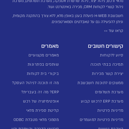
מלאי ורכש, ניהול יצור, ניהול שרשרת אספקה, מערכת תשלומים, מערכת
ניהול קשרי לקוחות CRM, מכירה באינטרנט ועוד.
חשבשבת H-WEB פועלת בענן באופן מלא, ללא צורך בהתקנה מקומית,
וניתן להפעילה גם על טאבלטים וסמארטפונים.
קראו עוד >>
קישורים חשובים
מאמרים
סיוע ללקוחות
מאמרים מקצועיים
תמיכה בבתי תוכנה
שותפים בפתרונות
יצירת קשר מכירות
ביקורי בית לקוחות
ממשקים לתוכנת חשבשבת
מה זו תוכנה לניהול העסק?
מערכת תשלומים
ERP? מה זה בעברית?
מערכת ERP לרכוש קבוע
אופטימיזציה של רכש
מדיניות פרטיות
קליטת ספירת מלאי
מדיניות פרטיות למועמדים
מסמכי מלאי מטבלת ODBC