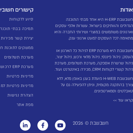
אודות
קישורים חשובי
סיוע ללקוחות
חשבשבת H-ERP היא אחד מבתי התוכנה
הגדולים והוותיקים בישראל. עשרות אלפי עסקים
תמיכה בבתי תוכנה
וארגונים משתמשים במוצרי ושירותי החברה והיא
מתאימה לכל העסקים למעט ארגוני ענק.
יצירת קשר מכירות
ממשקים לתוכנת ח
חשבשבת היא מערכת ERP לניהול כל הארגון או
העסק: ניהול פיננסי, ניהול מלאי ורכש, ניהול יצור,
מערכת תשלומים
ניהול שרשרת אספקה, מערכת תשלומים, מערכת
מערכת ERP לרכוש קבוע
ניהול קשרי לקוחות CRM, מכירה באינטרנט ועוד.
מדיניות פרטיות
חשבשבת H-WEB פועלת בענן באופן מלא, ללא
צורך בהתקנה מקומית, וניתן להפעילה גם על
מדיניות פרטיות למו
טאבלטים וסמארטפונים.
הצהרת נגישות
קראו עוד >>
מפת אתר
חשבשבת ©
2026