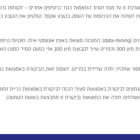
 זו על מנת לערוך התאמות כנגד כרטיסים אחרים – לקוחות גדולים
) לשלוח את הכרטסת של העסק בקובץ אקסל. קולטים את הקובץ כאיל
חשבשבת מאפשרת לערוך ביקורת נתונים באמצעות כלי כריית נתונים (data-mining). התוכנה מוצאת 
מחוקיות זו. לדוגמה, התוכנה יכולה למצוא, שאם הלקוח שייך לקבוצת 
ור שתהיה יתרה שלילית בפריט). לעומת זאת, הביקורת באמצעות כריי
הנתונים לביקורת באמצעות סעיף: הכנה לביקורת באמצעות כריית נתו
ושולחים חזרה את התוצאות (ביקורת זו מתבצעת בשעות הטמעה).