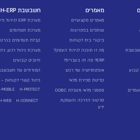
ם
מאמרים
חשבשבת H-ERP
מאמרים מקצועיים
מערכת ERP לניהול פיננסי
שותפים בפתרונות
מערכת תשלומים
ביקורי בית לקוחות
קבלת תשלומים בכרטי
שבשבת
מה זו תוכנה לניהול העסק?
מערכת ניהול רכש, ניהו
ERP? מה זה בעברית?
חיובים קבועים
אופטימיזציה של רכש
המודולים של חשבשבת -ERP
קליטת ספירת מלאי
ניהול קשרי לקוחות – מע
-MOBILE
H-PROTECT
עמדים
מסמכי מלאי מטבלת ODBC
סרטוני הדרכה והעמקת
H-WEB
H-CONNECT
ידע