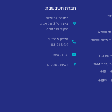
חברת חשבשבת
כתובת למשלוח
בית הלל 3 תל אביב
מיקוד 6701703
סי אשראי
טלפון מרכזייה
ל מלאי ושיווק
03-5631919
יצירת קשר
H
רכת CRM
רשימת סניפים
H-BI
H
H-BPM