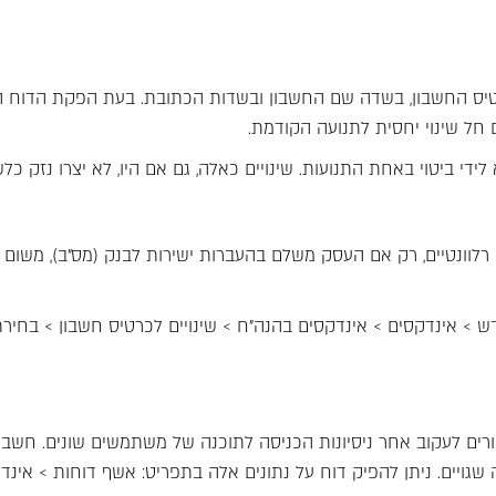
ס החשבון, בשדה שם החשבון ובשדות הכתובת. בעת הפקת הדוח הת
חל שינוי יחסית לתנועה הקודמת.
די ביטוי באחת התנועות. שינויים כאלה, גם אם היו, לא יצרו נזק כלש
 רלוונטיים, רק אם העסק משלם בהעברות ישירות לבנק (מס"ב), משו
ש > אינדקסים > אינדקסים בהנה"ח > שינויים לכרטיס חשבון > בחירת
Sarbanes-O (או הנחיות דומות) אמורים לעקוב אחר ניסיונות הכניסה לתוכנה של משתמשים
שגויים. ניתן להפיק דוח על נתונים אלה בתפריט: אשף דוחות > אי