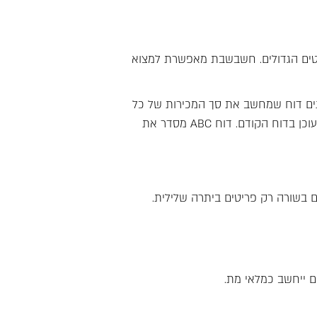
ריטים הגדולים. חשבשבת מאפשרת למצוא
בונים דוח שמחשב את סך המכירות של כל
לקוח, ומעדכנים את הסכום באחד משדות סכום נוסף. לאחר מכן מפיקים את דוח ABC. בעת הפקת דוח זה בוחרים בשדה סכום נוסף שעוכן בדוח הקודם. דוח ABC מסדר את
 בשורה רק פריטים ביתרה שלילית.
 ייחשב כמלאי מת.