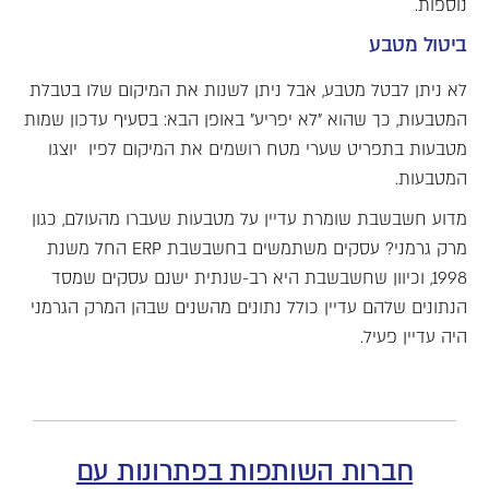
נוספות.
ביטול מטבע
לא ניתן לבטל מטבע, אבל ניתן לשנות את המיקום שלו בטבלת
המטבעות, כך שהוא "לא יפריע" באופן הבא: בסעיף עדכון שמות
מטבעות בתפריט שערי מטח רושמים את המיקום לפיו יוצגו
המטבעות.
מדוע חשבשבת שומרת עדיין על מטבעות שעברו מהעולם, כגון
מרק גרמני? עסקים משתמשים בחשבשבת ERP החל משנת
1998, וכיוון שחשבשבת היא רב-שנתית ישנם עסקים שמסד
הנתונים שלהם עדיין כולל נתונים מהשנים שבהן המרק הגרמני
היה עדיין פעיל.
חברות השותפות בפתרונות עם