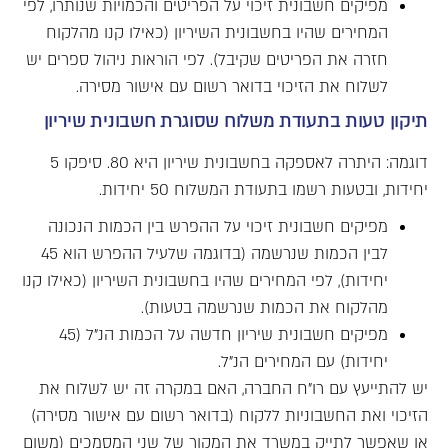
מפיקים חשבונית זיכוי על הפריטים והכמויות שנותרו, לפי
המחירים שהיו בחשבונית השיריון (כאילו קנו מהלקוח
חזרה את הפריטים שקיבל). לפי הוראות ניהול ספרים יש
לשלוח את הזיכוי בדואר רשום עם אישור מסירה.
תיקון טעות בתעודת משלוח שסוגרת חשבונית שיריון
דוגמה: היתרה לאספקה בחשבונית שיריון היא 80. סיפקו 5
יחידות, ובטעות רשמו בתעודת המשלוח 50 יחידות.
מפיקים חשבונית זיכוי על ההפרש בין הכמות הנכונה
לבין הכמות שנרשמה (בדוגמה שלעיל ההפרש הוא 45
יחידות), לפי המחירים שהיו בחשבונית השיריון (כאילו קנו
מהלקוח את הכמות שנרשמה בטעות).
מפיקים חשבונית שיריון חדשה על הכמות הנ"ל (45
יחידות) עם המחירים הנ"ל.
יש להתייעץ עם רו"ח החברה, האם במקרה זה יש לשלוח את
הזיכוי ואת החשבוניות ללקוח (בדואר רשום עם אישור מסירה)
או שאפשר לתייק במשרד את המקור של שני המסמכים (משום