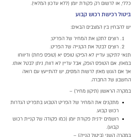
כללי, או לרשום רק פקודת יומן (ללא עדכון המלאי).
ביטול רכישת רכוש קבוע
יש להבחין בין המצבים הבאים:
רוצים לתקן את המחיר של הפריט;
רוצים לבטל את הקנייה של הפריט.
תנאי לתיקון: עדיין לא הפיקו טופס יא (טופס פחת) ודיווחו
במאזן. אם הטופס הופק, אבל עדיין לא דווח, ניתן לבטל אותו.
אך אם הוגש מאזן לרשות המסים, יש להתייעץ עם רואה
החשבון של החברה.
במקרה הראשון (תיקון מחיר) –
מתקנים את המחיר של הפריט הטבוע בתפריט הגדרות
רכוש קבוע.
רושמים ידנית פקודת יומן (כמו פקודה של קניית רכוש
קבוע).
במקרה השני (ביטול קנייה) –