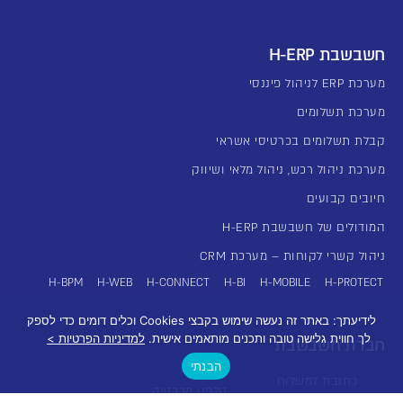
חשבשבת H-ERP
מערכת ERP לניהול פיננסי
מערכת תשלומים
קבלת תשלומים בכרטיסי אשראי
מערכת ניהול רכש, ניהול מלאי ושיווק
חיובים קבועים
המודולים של חשבשבת H-ERP
ניהול קשרי לקוחות – מערכת CRM
H-BPM
H-WEB
H-CONNECT
H-BI
H-MOBILE
H-PROTECT
לידיעתך: באתר זה נעשה שימוש בקבצי Cookies וכלים דומים כדי לספק
לך חווית גלישה טובה ותכנים מותאמים אישית.
למדיניות הפרטיות >
חברת חשבשבת
הבנתי
כתובת למשלוח
טלפון מרכזייה
בית הלל 3 תל אביב
יצירת קשר