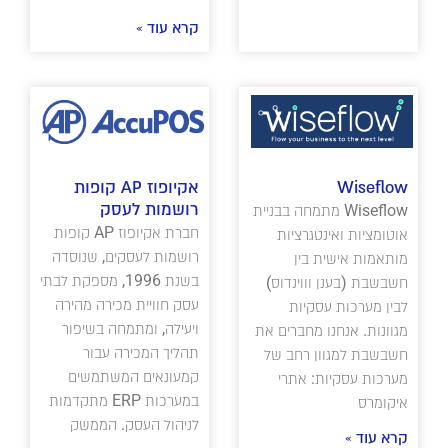
קרא עוד »
Wiseflow
אקיופוז AP קופות
רושמות לעסק
Wiseflow מתמחה בבניית
חברת אקיופוז AP קופות
אוטומציות ואינטגרציות
רושמות לעסקים, שנוסדה
מותאמות אישית בין
בשנת 1996, מספקת לבתי
חשבשבת (בענן וווינדוס)
עסק חוויית מכירה מהירה
לבין מערכות עסקיות
ויעילה, ומתמחה בשיפור
מגוונות. אנחנו מחברים את
תהליך המכירה עבור
חשבשבת למגוון רחב של
קמעונאים המשתמשים
מערכות עסקיות: אתרי
במערכות ERP מתקדמות
איקומרס
לניהול העסק. הממשק
קרא עוד »