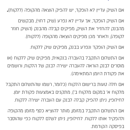
אם השיק עדיין לא הופקד, יש להפיק הוצאה מהקופה (ללקוח)
.
אם השיק הופקד, אך עדיין לא נפרע (שיק דחוי), מבקשים
מהבנק להחזיר את השיק, מפיקים קבלה מהבנק (השיק חוזר
לקופה), ולאחר מכן מפיקים הוצאה מהקופה (ללקוח).
אם השיק הופקד ונפרע בבנק, מפיקים שיק ללקוח.
אם התשלום התקבל בהעברה בנקאית, מפיקים שיק ללקוח (או
מוסרים לבנק הוראה להעברה ישירה לבנק של הלקוח, ורושמים
את פקודת היומן המתאימה).
אם חלה טעות ברישום הלקוח (כלומר, רשמו שהתשלום התקבל
מלקוח א' במקום מלקוח ב'), מתקנים באמצעות פקודת יומן.
לחילופין, ניתן להפיק קבלה לבנק עם העברה ישירה ללקוח.
אם התשלום התקבל במזומן, מותר להוציא כסף מזומן מהקופה
ולהפקיד אותו ללקוח. לחילופין, ניתן לשלם ללקוח כפי שהוסבר
בפיסקה הקודמת.