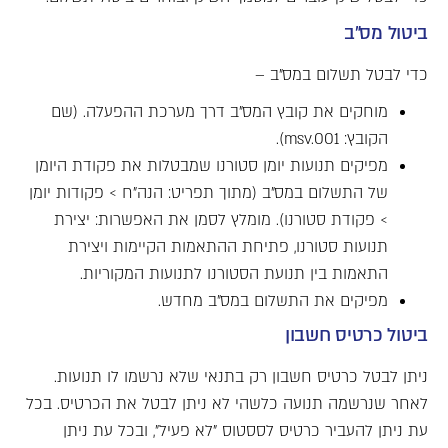
ביטול מס"ב
כדי לבטל תשלום במס"ב –
מוחקים את קובץ המס"ב דרך מערכת ההפעלה. (שם
הקובץ: msv.001).
מפיקים תנועות יומן סטורנו שמבטלות את פקודת היומן
של התשלום במס"ב (מתוך תפריט: הנה"ח > פקודות יומן
> פקודת סטורנו). מומלץ לסמן את האפשרות: יצירת
תנועות סטורנו, פתיחת ההתאמות הקיימות ויצירת
התאמות בין תנועת הסטורנו לתנועות המקוריות.
מפיקים את התשלום במס"ב מחדש.
ביטול כרטיס חשבון
ניתן לבטל כרטיס חשבון רק בתנאי שלא נרשמו לו תנועות.
לאחר שנרשמה תנועה כלשהי לא ניתן לבטל את הכרטיס. בכל
עת ניתן להעביר כרטיס לססטוס "לא פעיל", ובכל עת ניתן