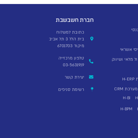
חברת חשבשבת
כתובת למשלוח
בית הלל 3 תל אביב
מיקוד 6701703
סי אשראי
טלפון מרכזייה
ל מלאי ושיווק
03-5631919
יצירת קשר
H
רכת CRM
רשימת סניפים
H-BI
H
H-BPM