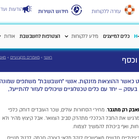
הודעות ועדכ
עזרה ללקוחות
חידוש השירות
H
כלים למייצגים
מידע ללקוחות
הצטרפות לחשבשבת
אודות
ראשי
>
מאמרים מקצועיים
>
מאמר
פרט כאשר ההוצאות מזנקות. אנשי "חשבשבת" משתפים שמונה
עסק – יחד עם כלים טכנולוגיים שיכולים לעזור להתייעל,
מאבק רק מתגבר
. מחירי הסחורות עולים, שכר העובדים דוחק כלפי
 מרגיש את החבל הכלכלי מתהדק סביב הצוואר. אבל קיצוץ מהיר ולא
חות, ואף ביכולת להמשיך לצמוח.
יגיטליים חדשים מאפשרים לנהל מלאי בצורה חכמה, לבטל מנויים