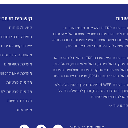
אודות
קישורים חשובי
סיוע ללקוחות
חשבשבת H-ERP היא אחד מבתי התוכנה
הגדולים והוותיקים בישראל. עשרות אלפי עסקים
תמיכה בבתי תוכנה
וארגונים משתמשים במוצרי ושירותי החברה והיא
מתאימה לכל העסקים למעט ארגוני ענק.
יצירת קשר מכירות
ממשקים לתוכנת ח
חשבשבת היא מערכת ERP לניהול כל הארגון או
העסק: ניהול פיננסי, ניהול מלאי ורכש, ניהול יצור,
מערכת תשלומים
ניהול שרשרת אספקה, מערכת תשלומים, מערכת
מערכת ERP לרכוש קבוע
ניהול קשרי לקוחות CRM, מכירה באינטרנט ועוד.
מדיניות פרטיות
חשבשבת H-WEB פועלת בענן באופן מלא, ללא
צורך בהתקנה מקומית, וניתן להפעילה גם על
מדיניות פרטיות למו
טאבלטים וסמארטפונים.
הצהרת נגישות
קראו עוד >>
מפת אתר
חשבשבת ©
2026