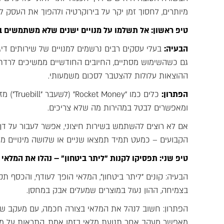
מיותרים, לחסוך זמן יקר על בירוקרטיה ולהפוך את העסק לר
טיפ ראשון: אל תשלמו על מנויים ישנים שלא משתמשים 
הבעיה:
בעלי עסקים רבים נרשמים למנויים של שירותים דיגי
גם כשהשימוש מסתיים, החיובים החודשיים ממשיכים לרדת.
ההוצאות עלולות להצטבר לסכום משמעותי.
הפתרון:
כלים כמ
ומאפשרים לבטל במהירות מה שלא צריכים.
אם לא רוצים להשתמש בשירות חיצוני, אפשר לעבור על דף
הקבועים – כמעט תמיד תמצאו שניים או שלושה מינויים מ
טיפ שני: תפסיקו לקנות "ליתר ביטחון" – נהלו את המלאי 
הבעיה: קונים "ליתר ביטחון", המלאי הופך לעודף, והכסף 
בצמיחה, ההון נעול במוצרים שמעלים אבק במחסן.
מאפשר מעקב אחר תנועת מלאי בזמן אמת, התראות על מלאי