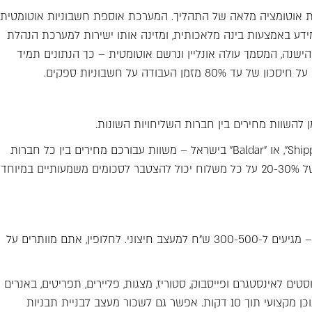
וטומציה מלאה של התהליך. המערכת אוספת חשבוניות אוטומטית
ידע באמצעות בינה מלאכותית, ומזינה אותו ישירות למערכת הנהלת
שנה, המסמך עולה אונליין ונרשם אוטומטית – כך הנתונים תמיד
ן להשוות מחירים בין חברות השליחויות השונות.
הפתרון: פלטפורמות השוואת שליחויות כמו "Shippo", "Easyship", או "Baldar" בישראל – משוות עבורכם מחירים בין כל חברות
השליחויות ובוחרות את הזולה ביותר לכל משלוח. חיסכון של 20-30% על כל משלוח יכול להצטבר לסכומים משמעותיים במיוחד
כל פוסט לרשתות החברתיות, כל מבצע, כל עדכון – מגיעים ל-300-500 ש"ח למעצב חיצוני. לחלופין, אתם מוותרים על
 – פוסטים לאינסטגרם ופייסבוק, סטוריז, מצגות, פליירים, תפריטים, באנרים
ועוד. במקום לשלם על כל עיצוב, אפשר לעשות בעצמכם תוכן מקצועי תוך 10 דקות. אפשר גם לשכור מעצב לבניית תבניות