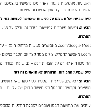
ראשוניות מותאמות לעסק ולאחר מכן להמשיך בעצמכם. הח
להפנות לטובת שיווק ממומן או שדרוג השירות.
טיפ שביעי: אל תשלמו על פגישות שאפשר לעשות במייל
הבעיה:
נסיעות מיותרות לפגישות, בזבוז זמן ודלק על פגישו
הפתרון:
Zoom/Google Meet מאפשרים פגישות מרחוק חינם – עד 40 דקות ב-Zoom, ללא הגבלה ב-Google Meet.
Loom מאפשר להקליט צילום מסך קצר עם הסבר במקום פגישה, וכך לחסוך עוד יותר זמן
החיסכון הוא לא רק על הוצאות דלק – גם שעות עבודה י
טיפ שמיני: המכירות והרווחים לא תואמים זה לזה
הבעיה:
לפעמים, סניף אחד מפסיד כסף כשהשאר רושמים רוו
המוצרים נקבעים "מהבטן" בלי חישוב מדויק של עלויות – וה
הפתרון: