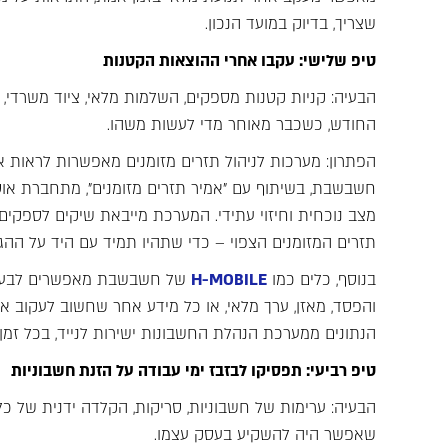
שצריך, בדיוק במועד הנכון.
טיפ שלישי: עקבו אחרי ההוצאות הקטנות
הבעיה: קניות קטנות מספקים, השלמות מלאי, ציוד משרדי
החודש, כשכבר מאוחר מדי לעשות משהו.
הפתרון: מערכות לניהול תזרים מזומנים מאפשרות לראות
חשבשבת, בשיתוף עם "אמיר תזרים מזומנים", מתחברת אוט
מצב נוכחית וחיזוי עתידי. המערכת מייבאת שיקים לספקים,
תזרים המזומנים הצפוי – כדי שתהיו תמיד עם היד על ההגה
בנוסף, כלים כמו
H-MOBILE
של חשבשבת מאפשרים לבעל הע
והפסד, מאזן, ערך מלאי, או כל מידע אחר שחשוב לעקוב 
הנתונים ממערכת הנהלת החשבונות ישירות לנייד, בכל זמן 
טיפ רביעי: תפסיקו לבזבז ימי עבודה על הזנת חשבוניות
הבעיה: ערימות של חשבוניות, סריקות, הקלדה ידנית של כל 
שאפשר היה להשקיע בעסק עצמו.