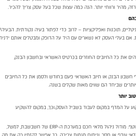
זה, מהיר ורווחי יותר. הנה כמה עצות שכל בעל עסק צריך להכיר.
בהם
טליים, תוכנות ואפליקציות – לרוב כדי לפתור בעיה נקודתית. הבעיה?
 אם בעלי העסק לא נשארים עם היד על הדופק ומבטלים אותם ידנית,
ו "Rocket Money" (לשעבר "Truebill"ׂׂ) מזהים את כל החיובים החוזרים בכרטיס האשראי ובחשבון הבנק,
 חשבון הבנק או חיוב האשראי פעם בחודש ולסמן את כל החיובים
יותרים שביחד הם שווים מאות שקלים בשנה.
טוב יותר
תקוע על המדף במקום לעבוד בשביל העסק.וכך, במקום להשקיע
הפתרון: חשוב לנהל את המלאי בצורה חכמה, עם מעקב שוטף. מודול ניהול מלאי חכם במערכת ה-ERP של חשבשבת, למשל,
 עודף או חסר, וניתוח מגמות צריכה. כך אפשר להזמין רק את מה