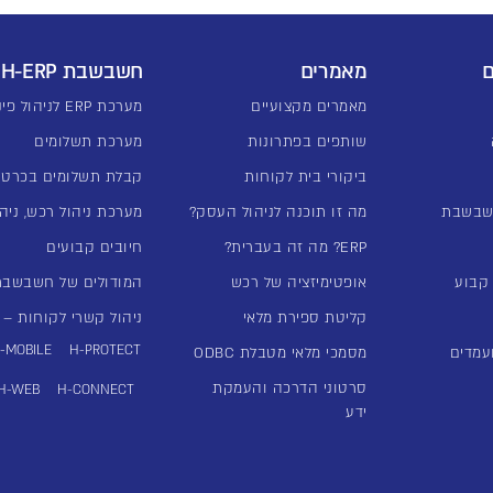
ם
מאמרים
חשבשבת H-ERP
מאמרים מקצועיים
מערכת ERP לניהול פיננסי
שותפים בפתרונות
מערכת תשלומים
ביקורי בית לקוחות
קבלת תשלומים בכרטי
שבשבת
מה זו תוכנה לניהול העסק?
מערכת ניהול רכש, ניהו
ERP? מה זה בעברית?
חיובים קבועים
אופטימיזציה של רכש
המודולים של חשבשבת -ERP
קליטת ספירת מלאי
ניהול קשרי לקוחות – מע
-MOBILE
H-PROTECT
עמדים
מסמכי מלאי מטבלת ODBC
סרטוני הדרכה והעמקת
H-WEB
H-CONNECT
ידע