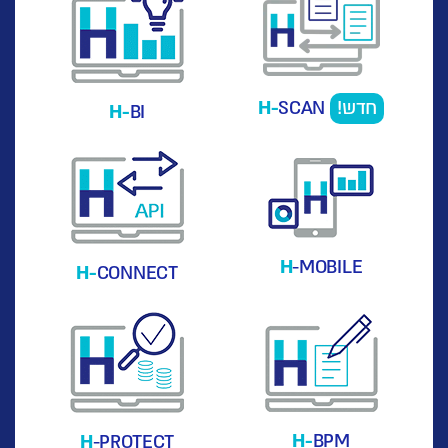
חדש!
SCAN
H-
H-
BI
H
-MOBILE
H-
CONNECT
H-
BPM
H
-PROTECT